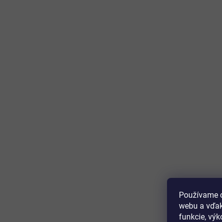
Používame c
webu a vďak
funkcie, výk