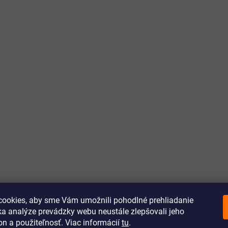
ookies, aby sme Vám umožnili pohodlné prehliadanie
a analýze prevádzky webu neustále zlepšovali jeho
on a použiteľnosť. Viac informácií
tu
.