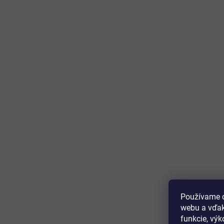
Používame c
webu a vďak
funkcie, výk