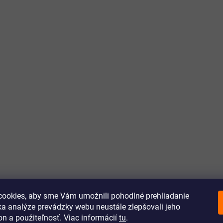
ookies, aby sme Vám umožnili pohodlné prehliadanie
a analýze prevádzky webu neustále zlepšovali jeho
on a použiteľnosť. Viac informácií
tu
.