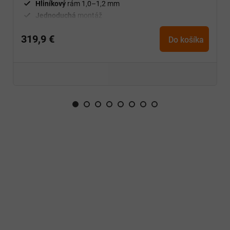
Hliníkový
rám 1,0–1,2 mm
Jednoduchá
montáž
319,9 €
Do košíka