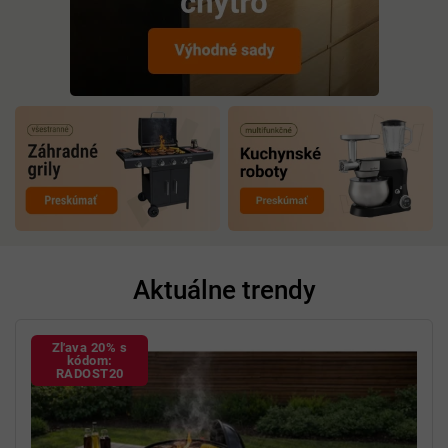
Aktuálne trendy
Zľava 20% s
kódom:
RADOST20