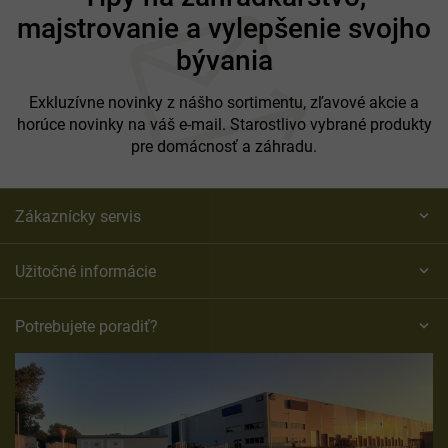
p
majstrovanie a vylepšenie svojho
ä
t
bývania
i
e
Exkluzívne novinky z nášho sortimentu, zľavové akcie a
horúce novinky na váš e-mail. Starostlivo vybrané produkty
pre domácnosť a záhradu.
Zákaznícky servis
Užitočné informácie
Potrebujete poradiť?