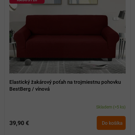
Elastický žakárový poťah na trojmiestnu pohovku
BestBerg / vínová
Skladem
(>5 ks)
39,90 €
Do košíka