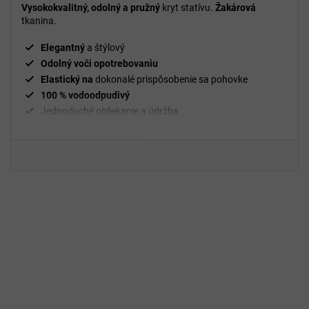
Vysokokvalitný, odolný a pružný
kryt statívu.
Žakárová
tkanina.
Elegantný
a štýlový
Odolný voči opotrebovaniu
Elastický na
dokonalé prispôsobenie sa pohovke
100 % vodoodpudivý
Jednoduché obliekanie a údržba
g/m²
Hmotnosť
210
Upevňovacie valčeky
sú súčasťou balenia
94 % polyester a 6 % spandex