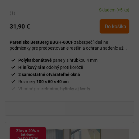
Skladem
(>5 ks)
Priemerné
hodnotenie
31,90 €
produktu
Do košíka
je
5,0
Parenisko BestBerg BBGH-60CF
zabezpečí ideálne
z
podmienky pre predpestovanie rastlín a ochranu sadeníc už od
5
skorého jari.
hviezdičiek.
Polykarbonátové
panely s hrúbkou 4 mm
Hliníkový rám
odolný proti korózii
2 samostatné otvárateľné okná
Rozmery
100 × 60 × 40 cm
Vhodné pre
zeleninu, bylinky aj kvety
Zľava 20% s
kódom:
RADOST20