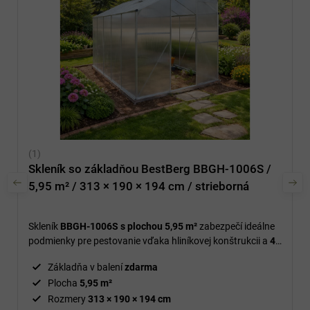
Skleník so základňou BestBerg BBGH-1006S /
5,95 m² / 313 × 190 × 194 cm / strieborná
Skleník
BBGH-1006S s plochou 5,95 m²
zabezpečí ideálne
podmienky pre pestovanie vďaka hliníkovej konštrukcii a
4
mm polykarbonátovým doskám.
Základňa v balení
zdarma
Plocha
5,95 m²
Rozmery
313 × 190 × 194 cm