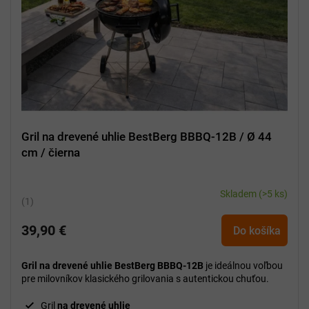
Gril na drevené uhlie BestBerg BBBQ-12B / Ø 44
cm / čierna
Skladem
(>5 ks)
Priemerné
hodnotenie
39,90 €
produktu
Do košíka
je
5,0
Gril na drevené uhlie
BestBerg BBBQ-12B
je ideálnou voľbou
z
pre milovníkov klasického grilovania s autentickou chuťou.
5
hviezdičiek.
Gril
na drevené uhlie