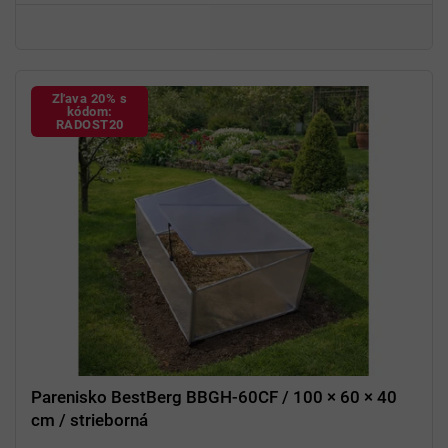
Práškový náter
odolný voči snehu a dažďu
Jednoduchá
montáž
Zľava 20% s
kódom:
RADOST20
Parenisko BestBerg BBGH-60CF / 100 × 60 × 40
cm / strieborná