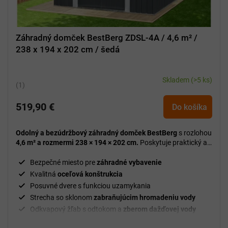
Záhradný domček BestBerg ZDSL-4A / 4,6 m² /
238 x 194 x 202 cm / šedá
Skladem
(>5 ks)
Priemerné
hodnotenie
519,90 €
produktu
Do košíka
je
5,0
Odolný a bezúdržbový záhradný domček BestBerg
s rozlohou
z
4,6 m² a rozmermi 238 × 194 × 202 cm.
Poskytuje praktický a
5
priestranný úložný priestor so spoľahlivou ochranou pred
poveternostnými vplyvmi.
hviezdičiek.
Bezpečné miesto pre
záhradné vybavenie
Kvalitná
oceľová konštrukcia
Posuvné dvere s funkciou uzamykania
Strecha so sklonom
zabraňujúcim hromadeniu vody
Odkvapový žľab s odtokom a
zberom dažďovej vody
Denné svetlo
vo vnútri domu