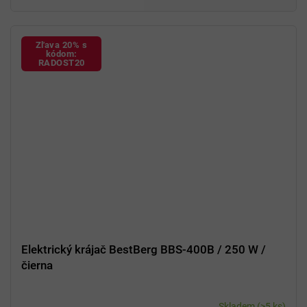
Elegantný
a
praktický
dizajn
Jednoduché čistenie
a údržba
Zľava 20% s
kódom:
RADOST20
Elektrický krájač BestBerg BBS-400B / 250 W /
čierna
Skladem
(>5 ks)