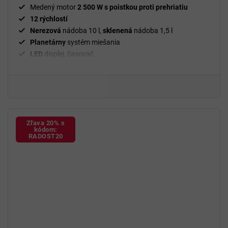
hviezdičiek.
Medený motor
2 500 W s poistkou proti prehriatiu
12 rýchlostí
Nerezová
nádoba 10 l,
sklenená
nádoba 1,5 l
Planetárny
systém miešania
LED
displej, časovač
Hnetací
hák,
šľahacia a miešacia
metla
Sada na
strúhanie a krájanie
, mlynček
na mäso
,
nadstavec
na údeniny a Kubbe
BPA
free
Zľava 20% s
kódom:
RADOST20