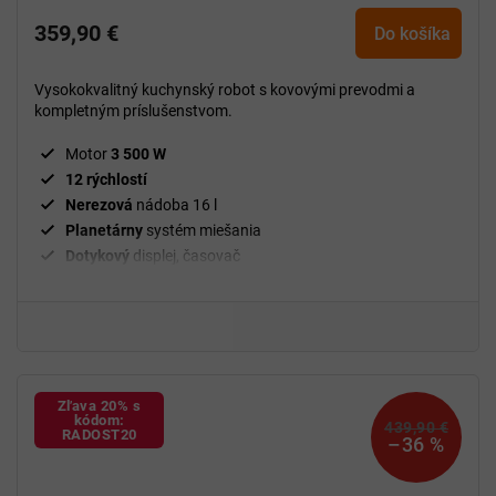
hodnotenie
359,90 €
produktu
Do košíka
je
5,0
Vysokokvalitný kuchynský robot s kovovými prevodmi a
z
kompletným príslušenstvom.
5
hviezdičiek.
Motor
3 500 W
12 rýchlostí
Nerezová
nádoba 16 l
Planetárny
systém miešania
Dotykový
displej, časovač
Hnetací
hák,
šľahacia a miešacia
metla
BPA
free
Zľava 20% s
kódom:
439,90 €
RADOST20
–36 %