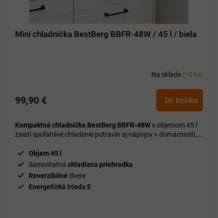
Mini chladnička BestBerg BBFR-48W / 45 l / biela
Na sklade
(>5 ks)
99,90 €
Do košíka
Kompaktná chladnička BestBerg BBFR-48W
s objemom 45 l
zaistí spoľahlivé chladenie potravín aj nápojov v domácnosti,
kancelárii alebo na cestách.
Objem 45 l
Samostatná
chladiaca priehradka
Reverzibilné
dvere
Energetická trieda E