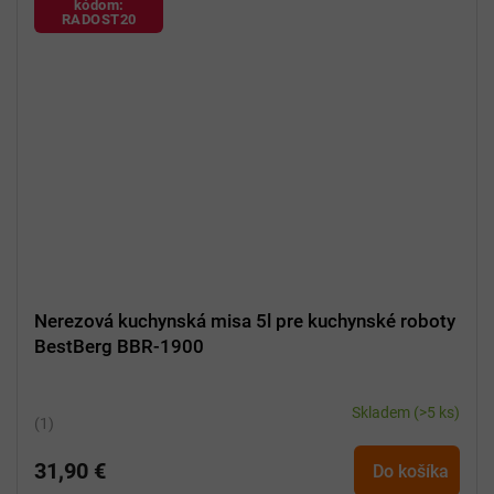
kódom:
RADOST20
Nerezová kuchynská misa 5l pre kuchynské roboty
BestBerg BBR-1900
Skladem
(>5 ks)
Priemerné
hodnotenie
31,90 €
produktu
Do košíka