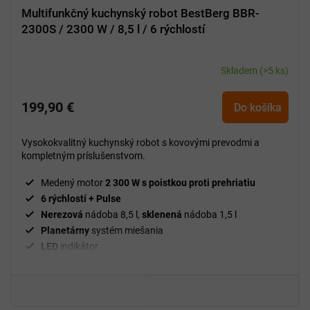
Multifunkčný kuchynský robot BestBerg BBR-
2300S / 2300 W / 8,5 l / 6 rýchlostí
Skladem
(>5 ks)
199,90 €
Do košíka
Vysokokvalitný kuchynský robot s kovovými prevodmi a
kompletným príslušenstvom.
Medený motor
2 300 W s poistkou proti prehriatiu
6 rýchlostí + Pulse
Nerezová
nádoba 8,5 l,
sklenená
nádoba 1,5 l
Planetárny
systém miešania
LED
indikátor
Hnetací
hák,
šľahacia a miešacia
metla
Set na
strúhanie a krájanie
, mlynček
na mäso
, nadstavec
na údeniny
BPA
free