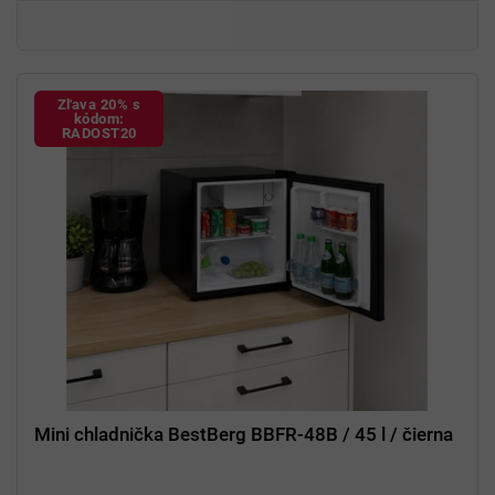
Zľava 20% s
kódom:
RADOST20
Mini chladnička BestBerg BBFR-48B / 45 l / čierna