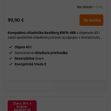
Na sklade
(>5 ks)
99,90 €
Do košíka
Kompaktná chladnička BestBerg BBFR-48B
s objemom 45 l
zaistí spoľahlivé chladenie potravín aj nápojov v domácnosti,
kancelárii alebo na cestách.
Objem 45 l
Samostatná
chladiaca priehradka
Reverzibilné
dvere
Energetická trieda E
Zľava 20% s
kódom:
RADOST20