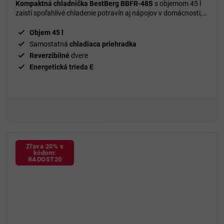
Kompaktná chladnička BestBerg BBFR-48S
s objemom 45 l
zaistí spoľahlivé chladenie potravín aj nápojov v domácnosti,
kancelárii alebo na cestách.
Objem 45 l
Samostatná
chladiaca priehradka
Reverzibilné
dvere
Energetická trieda E
Zľava 20% s
kódom:
RADOST20