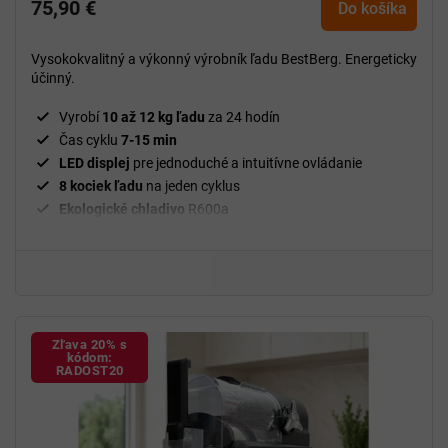
75,90 €
Do košíka
Vysokokvalitný a výkonný výrobník ľadu BestBerg. Energeticky
účinný.
Vyrobí
10 až
12 kg ľadu
za 24 hodín
Čas cyklu
7-15 min
LED displej
pre jednoduché a intuitívne ovládanie
8 kociek ľadu
na jeden cyklus
Ekologické chladivo
R600a
Nádržka na vodu s
objemom 1 l
Vysoká kapacita
ľadu 450 g
Zľava 20% s
kódom:
RADOST20