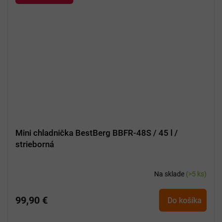
Mini chladnička BestBerg BBFR-48S / 45 l /
strieborná
Na sklade
(>5 ks)
99,90 €
Do košíka