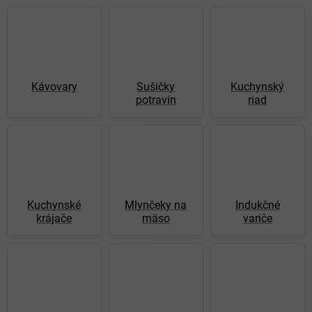
Kávovary
Sušičky
Kuchynský
potravín
riad
Kuchynské
Mlynčeky na
Indukčné
krájače
mäso
variče