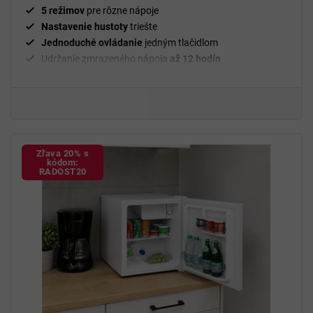
5 režimov
pre rôzne nápoje
Nastavenie hustoty
triešte
Jednoduché ovládanie
jedným tlačidlom
Udržanie zmrazeného nápoja
až 12 hodín
Zľava 20% s
kódom:
RADOST20