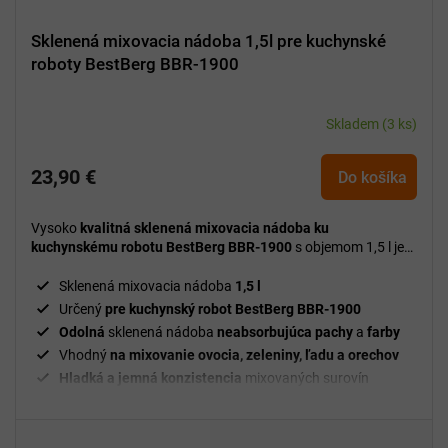
Sklenená mixovacia nádoba 1,5l pre kuchynské
roboty BestBerg BBR-1900
Skladem
(3 ks)
23,90 €
Do košíka
Vysoko
kvalitná sklenená mixovacia nádoba ku
kuchynskému robotu BestBerg BBR-1900
s objemom 1,5 l je
ideálnym doplnkom na rýchlu a pohodlnú prípravu smoothie,
polievok, omáčok aj koktailov s dôrazom na čistú chuť a
Sklenená mixovacia nádoba
1,5 l
jednoduchú údržbu.
Určený
pre kuchynský robot BestBerg BBR-1900
Odolná
sklenená nádoba
neabsorbujúca pachy
a
farby
Vhodný
na mixovanie ovocia, zeleniny, ľadu a orechov
Hladká a jemná konzistencia
mixovaných surovín
Univerzálne
využitie – smoothie, polievky, omáčky,
koktaily
Jednoduché pripojenie
ku kuchynskému robotu