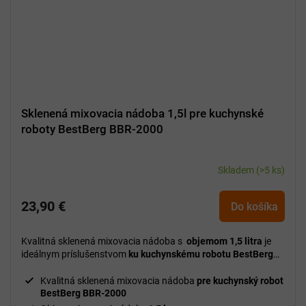
Sklenená mixovacia nádoba 1,5l pre kuchynské
roboty BestBerg BBR-2000
Skladem
(>5 ks)
23,90 €
Do košíka
Kvalitná sklenená mixovacia nádoba s
objemom 1,5 litra
je
ideálnym príslušenstvom
ku kuchynskému robotu BestBerg
BBR-2000,
ktorý rozšíri jeho možnosti o rýchlu a efektívnu
prípravu nápojov aj jedál.
Kvalitná sklenená mixovacia nádoba
pre kuchynský robot
BestBerg BBR-2000