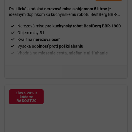
je
5,0
Praktická a odolná
nerezová misa s objemom 5 litrov
je
z
ideálnym doplnkom ku kuchynskému robotu BestBerg BBR-
5
1900 na pohodlnú prípravu väčších dávok jedál.
hviezdičiek.
Nerezová misa
pre kuchynský robot BestBerg BBR-1900
Objem misy
5 l
Kvalitná
nerezová oceľ
Vysoká
odolnosť proti poškriabaniu
Vhodná na
miesenie cesta, miešanie aj šľahanie
Stabilná
a
bezpečná
konštrukcia
Jednoduchá údržba a čistenie
Určená na
prípravu väčších porcií
Vhodná na
každodenné domáce používanie
Zľava 20% s
kódom:
RADOST20