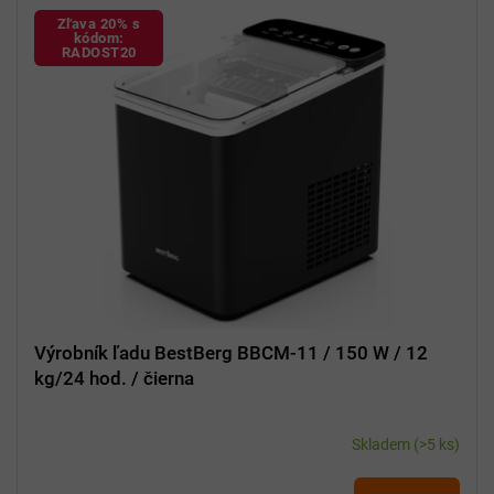
k
ý
Zľava 20% s
t
p
kódom:
o
RADOST20
i
v
s
p
r
o
d
u
k
t
o
v
Výrobník ľadu BestBerg BBCM-11 / 150 W / 12
kg/24 hod. / čierna
Skladem
(>5 ks)