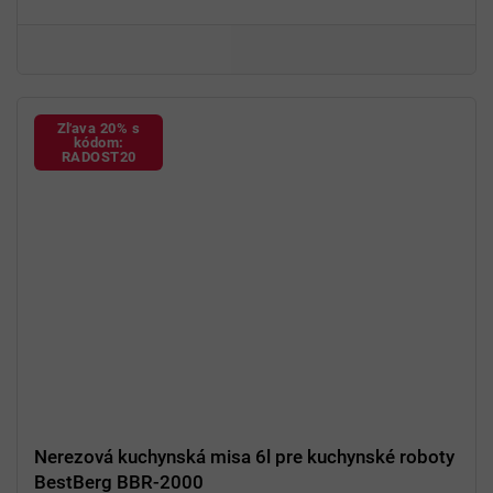
Stabilná
a
bezpečná
konštrukcia
Jednoduché
čistenie a údržba
Vhodná na
domáce
aj
poloprofesionálne
využitie
Zľava 20% s
kódom:
RADOST20
Nerezová kuchynská misa 6l pre kuchynské roboty
BestBerg BBR-2000