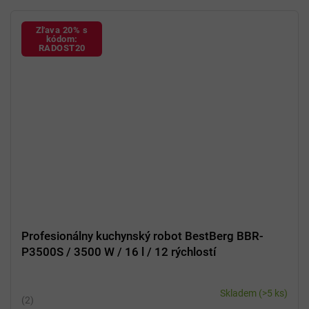
Zľava 20% s
kódom:
RADOST20
Profesionálny kuchynský robot BestBerg BBR-
P3500S / 3500 W / 16 l / 12 rýchlostí
Skladem
(>5 ks)
Priemerné