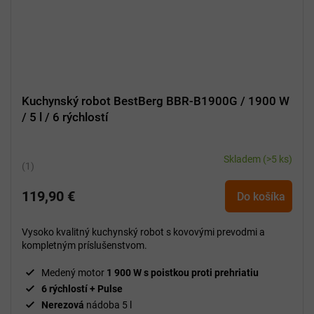
Kuchynský robot BestBerg BBR-B1900G / 1900 W
/ 5 l / 6 rýchlostí
Skladem
(>5 ks)
Priemerné
hodnotenie
119,90 €
produktu
Do košíka
je
5,0
Vysoko kvalitný kuchynský robot s kovovými prevodmi a
z
kompletným príslušenstvom.
5
hviezdičiek.
Medený motor
1 900 W s poistkou proti prehriatiu
6 rýchlostí + Pulse
Nerezová
nádoba 5 l