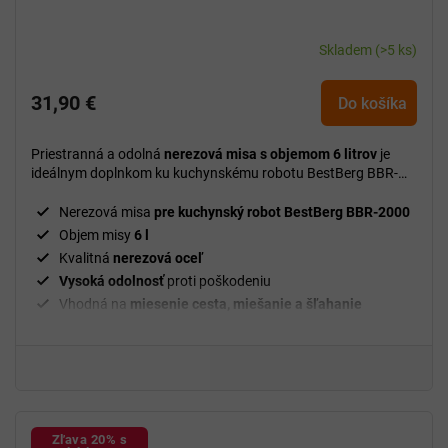
Skladem
(>5 ks)
31,90 €
Do košíka
Priestranná a odolná
nerezová misa s objemom 6 litrov
je
ideálnym doplnkom ku kuchynskému robotu BestBerg BBR-
2000 na pohodlnú prípravu väčších porcií a náročnejších
receptov.
Nerezová misa
pre kuchynský robot BestBerg BBR-2000
Objem misy
6 l
Kvalitná
nerezová oceľ
Vysoká odolnosť
proti poškodeniu
Vhodná na
miesenie cesta, miešanie a šľahanie
Stabilná
a
bezpečná
konštrukcia
Jednoduché
čistenie a
údržba
Určená na
spracovanie väčšieho množstva ingrediencií
Vhodná na
domáce aj intenzívnejšie používanie
Zľava 20% s