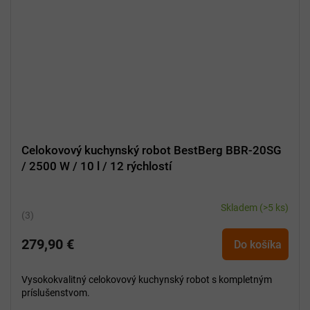
Celokovový kuchynský robot BestBerg BBR-20SG
/ 2500 W / 10 l / 12 rýchlostí
Skladem
(>5 ks)
Priemerné
hodnotenie
279,90 €
produktu
Do košíka
je
5,0
Vysokokvalitný celokovový kuchynský robot s kompletným
z
príslušenstvom.
5