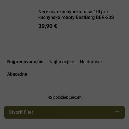
Nerezová kuchynská misa 10l pre
kuchynské roboty BestBerg BBR-20S
39,90 €
R
a
Najpredávanejšie
Najlacnejšie
Najdrahšie
d
e
Abecedne
n
i
e
42
položiek celkom
p
r
o
Otvoriť filter
d
u
V