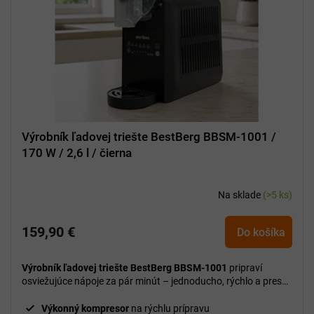
Výrobník ľadovej triešte BestBerg BBSM-1001 /
170 W / 2,6 l / čierna
Na sklade
(>5 ks)
159,90 €
Do košíka
Výrobník ľadovej triešte BestBerg BBSM-1001
pripraví
osviežujúce nápoje za pár minút – jednoducho, rýchlo a presne
podľa vašej chuti.
Výkonný kompresor
na rýchlu prípravu