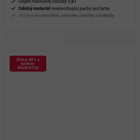
Objem mixovacej nádoby
1,5 l
Odolný materiál
neabsorbujúci pachy ani farby
Vhodný
na smoothie, polievky, omáčky a koktaily
Možnosť mixovania
ovocia, zeleniny, orechov aj ľadu
Hladká a jemná konzistencia
mixovaných surovín
Elegantný a praktický dizajn
Jednoduché pripojenie ku kuchynskému robotu
Jednoduchá
údržba a čistenie
Zľava 20% s
kódom:
RADOST20