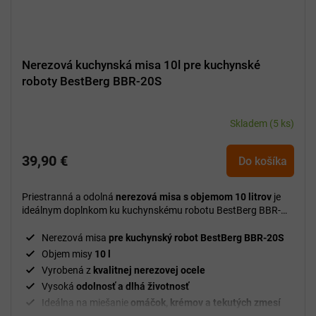
Nerezová kuchynská misa 10l pre kuchynské
roboty BestBerg BBR-20S
Skladem
(5 ks)
39,90 €
Do košíka
Priestranná a odolná
nerezová misa s objemom 10 litrov
je
ideálnym doplnkom ku kuchynskému robotu BestBerg BBR-
20S pre pohodlnú prípravu veľkých porcií a náročných
receptov.
Nerezová misa
pre kuchynský robot BestBerg BBR-20S
Objem misy
10 l
Vyrobená z
kvalitnej nerezovej ocele
Vysoká
odolnosť a dlhá životnosť
Ideálna na miešanie
omáčok, krémov a tekutých zmesí