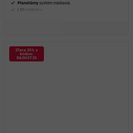
Planetárny
systém miešania
LED
indikátor
Miesiaci
hák,
šľahacia a miešacia
metla
BPA
free
Zľava 20% s
kódom:
RADOST20