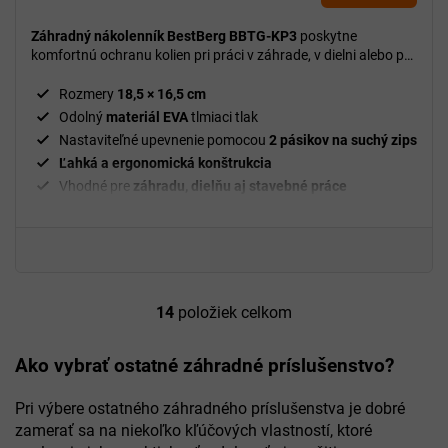
Záhradný nákolenník BestBerg BBTG-KP3
poskytne
komfortnú ochranu kolien pri práci v záhrade, v dielni alebo pri
montážnych prácach.
Rozmery
18,5 × 16,5 cm
Odolný
materiál EVA
tlmiaci tlak
Nastaviteľné upevnenie pomocou
2 pásikov na suchý zips
Ľahká a ergonomická konštrukcia
Vhodné pre
záhradu, dielňu aj stavebné práce
14
položiek celkom
O
v
l
Ako vybrať ostatné záhradné príslušenstvo?
á
d
Pri výbere ostatného záhradného príslušenstva je dobré
a
zamerať sa na niekoľko kľúčových vlastností, ktoré
c