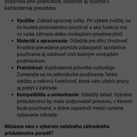
ovplyvnia jeho praktickosť, odolnosť aj využitie v
i
e
každodennej prevádzke.
p
r
Využitie:
Základ správnej voľby. Pri výbere zvážte, na
v
čo budete príslušenstvo používať a akú funkciu má
k
vo vašej záhrade alebo vonkajšom priestore plniť.
y
Materiál a spracovanie:
Dôležité pre dlhú životnosť.
v
Kvalitné prevedenie pomôže zabezpečiť spoľahlivé
ý
p
používanie aj odolnosť voči bežným vonkajším
i
podmienkam.
s
Praktickosť:
Každodenné pohodlie rozhoduje.
u
Zamerajte sa na jednoduché používanie, ľahkú
údržbu a celkovú funkčnosť, ktorá vám uľahčí prácu
aj pobyt v záhrade.
Kompatibilita a umiestnenie:
Dôležitý detail. Vybrané
príslušenstvo by malo zodpovedať priestoru, v ktorom
bude používané, a dobre zapadnúť medzi ostatné
vybavenie záhrady.
Môžeme vám s výberom ostatného záhradného
príslušenstva poradiť?