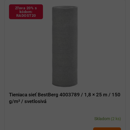
Zľava 20% s
kódom:
RADOST20
Tieniaca sieť BestBerg 4003789 / 1,8 × 25 m / 150
g/m² / svetlosivá
Skladom
(2 ks)