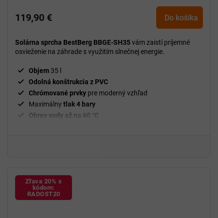
119,90 €
Do košíka
Solárna sprcha BestBerg BBGE-SH35
vám zaistí príjemné
osvieženie na záhrade s využitím slnečnej energie.
Objem
35 l
Odolná konštrukcia z PVC
Chrómované prvky
pre moderný vzhľad
Maximálny
tlak 4 bary
Ohrev vody až na 60 °C
Zľava 20% s
kódom:
RADOST20