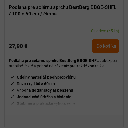
Podlaha pre solárnu sprchu BestBerg BBGE-SHFL
/ 100 x 60 cm / čierna
Skladem
(>5 ks)
27,90 €
Do košíka
Podlaha pre solárnu sprchu BestBerg BBGE-SHFL
zabezpečí
stabilné, čisté a pohodlné zázemie pre každé vonkajšie
sprchovanie.
Odolný materiál z polypropylénu
Rozmery
100 × 60 cm
Vhodná
do záhrady aj k bazénu
Jednoduchá údržba a čistenie
Stabilné a praktické
vyhotovenie