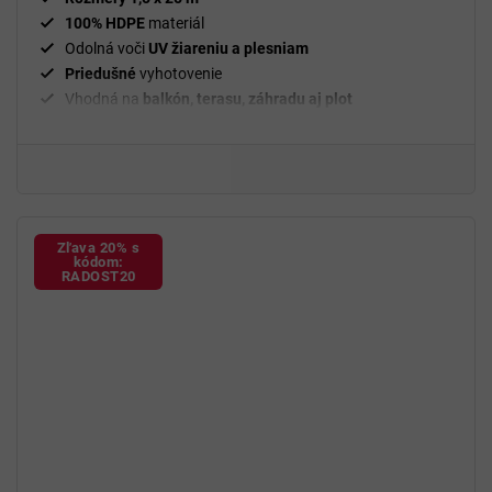
100% HDPE
materiál
Odolná voči
UV žiareniu a plesniam
Priedušné
vyhotovenie
Vhodná na
balkón, terasu, záhradu aj plot
Zľava 20% s
kódom:
RADOST20