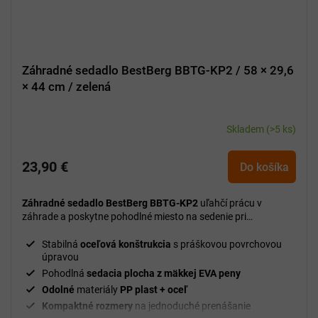
Záhradné sedadlo BestBerg BBTG-KP2 / 58 × 29,6
× 44 cm / zelená
Skladem
(>5 ks)
23,90 €
Do košíka
Záhradné sedadlo BestBerg BBTG-KP2
uľahčí prácu v
záhrade a poskytne pohodlné miesto na sedenie pri
starostlivosti o záhony, kvety alebo zeleninu.
Stabilná
oceľová konštrukcia
s práškovou povrchovou
úpravou
Pohodlná
sedacia plocha z mäkkej EVA peny
Odolné
materiály
PP plast + oceľ
Kompaktné rozmery
na jednoduché prenášanie