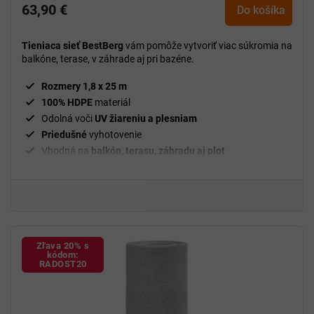
63,90 €
Do košíka
Tieniaca sieť BestBerg
vám pomôže vytvoriť viac súkromia na
balkóne, terase, v záhrade aj pri bazéne.
Rozmery 1,8 x 25 m
100% HDPE
materiál
Odolná voči
UV žiareniu a plesniam
Priedušné
vyhotovenie
Vhodná na
balkón, terasu, záhradu aj plot
Zľava 20% s
kódom:
RADOST20