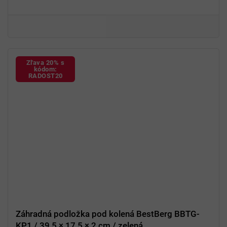
Ideálne na prácu
v záhrade, dielni aj garáži
Zľava 20% s
kódom:
RADOST20
Záhradná podložka pod kolená BestBerg BBTG-
KP1 / 39,5 × 17,5 × 2 cm / zelená