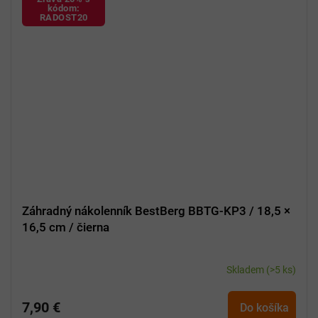
kódom:
RADOST20
Záhradný nákolenník BestBerg BBTG-KP3 / 18,5 ×
16,5 cm / čierna
Skladem
(>5 ks)
7,90 €
Do košíka