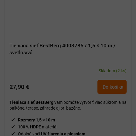
Tieniaca sieť BestBerg 4003785 / 1,5 × 10 m /
svetlosivá
Skladom
(2 ks)
27,90 €
Do košíka
Tieniaca sieť BestBerg
vám pomôže vytvoriť viac súkromia na
balkóne, terase, záhrade aj pri bazéne.
Rozmery 1,5 × 10 m
100 % HDPE
materiál
Odolná voči
UV žiareniu a plesniam