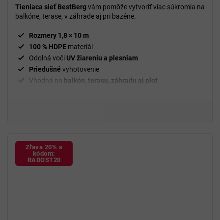
Tieniaca sieť BestBerg
vám pomôže vytvoriť viac súkromia na
balkóne, terase, v záhrade aj pri bazéne.
Rozmery 1,8 × 10 m
100 % HDPE
materiál
Odolná voči
UV žiareniu a plesniam
Priedušné
vyhotovenie
Vhodná na
balkón, terasu, záhradu aj plot
Zľava 20% s
kódom:
RADOST20