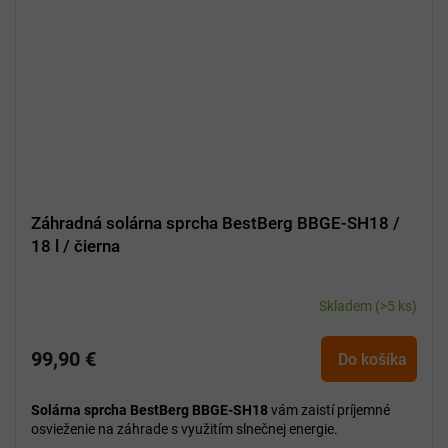
Záhradná solárna sprcha BestBerg BBGE-SH18 /
18 l / čierna
Skladem
(>5 ks)
99,90 €
Do košíka
Solárna sprcha BestBerg BBGE-SH18
vám zaistí príjemné
osvieženie na záhrade s využitím slnečnej energie.