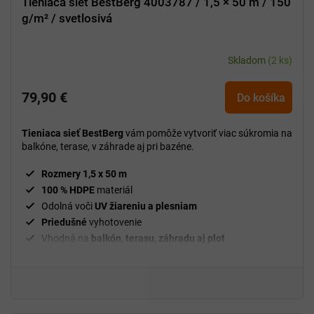
Tieniaca sieť BestBerg 4003787 / 1,5 × 50 m / 150
g/m² / svetlosivá
Skladom
(2 ks)
79,90 €
Do košíka
Tieniaca sieť BestBerg
vám pomôže vytvoriť viac súkromia na
balkóne, terase, v záhrade aj pri bazéne.
Rozmery 1,5 x 50 m
100 % HDPE
materiál
Odolná voči
UV žiareniu a plesniam
Priedušné
vyhotovenie
Vhodná na
balkón, terasu, záhradu aj plot