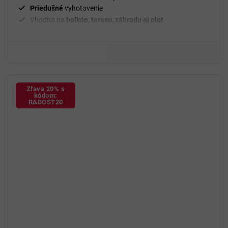
Priedušné
vyhotovenie
Vhodná na
balkón, terasu, záhradu aj plot
Zľava 20% s
kódom:
RADOST20