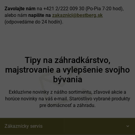
Zavolajte nám
na +421 2/222 009 30 (Po-Pia 7-20 hod),
alebo nám
napíšte na
zakaznici@bestberg.sk
(odpovedáme do 24 hodín).
Z
á
Tipy na záhradkárstvo,
p
majstrovanie a vylepšenie svojho
ä
t
bývania
i
e
Exkluzívne novinky z nášho sortimentu, zľavové akcie a
horúce novinky na váš e-mail. Starostlivo vybrané produkty
pre domácnosť a záhradu.
Zákaznícky servis