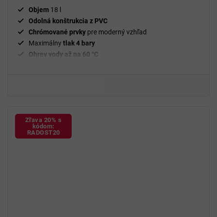
Objem
18 l
Odolná konštrukcia z PVC
Chrómované prvky
pre moderný vzhľad
Maximálny
tlak 4 bary
Ohrev vody až na 60 °C
Zľava 20% s
kódom:
RADOST20