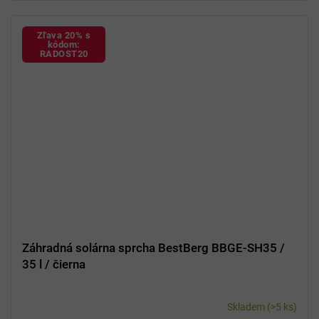
Zľava 20% s
kódom:
RADOST20
Záhradná solárna sprcha BestBerg BBGE-SH35 /
35 l / čierna
Skladem
(>5 ks)