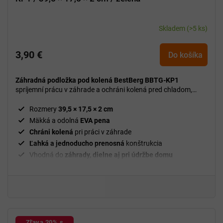
Skladem
(>5 ks)
3,90 €
Do košíka
Záhradná podložka pod kolená BestBerg BBTG-KP1
spríjemní prácu v záhrade a ochráni kolená pred chladom,
vlhkosťou aj tvrdým povrchom.
Rozmery
39,5 × 17,5 × 2 cm
Mäkká a odolná
EVA pena
Chráni kolená
pri práci v záhrade
Ľahká a jednoducho prenosná
konštrukcia
Vhodná do
záhrady, dielne aj pri údržbe domu
Zľava 20% s