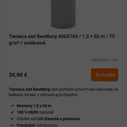
k
t
o
v
Tieniaca sieť BestBerg 4003769 / 1,5 × 50 m / 75
g/m² / svetlosivá
Skladom
(1 ks)
39,90 €
Do košíka
Tieniaca sieť BestBerg
vám pomôže vytvoriť viac súkromia na
balkóne, terase, v záhrade aj pri bazéne.
Rozmery 1,5 x 50 m
100 % HDPE
materiál
Odolná voči
UV žiareniu a plesniam
Priedušné
vyhotovenie