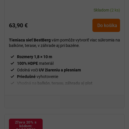
Skladom
(2 ks)
63,90 €
Do košíka
Tieniaca sieť BestBerg
vám pomôže vytvoriť viac súkromia na
balkóne, terase, v záhrade aj pri bazéne.
Rozmery 1,8 × 10 m
100% HDPE
materiál
Odolná voči
UV žiareniu a plesniam
Priedušné
vyhotovenie
Vhodná na
balkón, terasu, záhradu aj plot
Zľava 20% s
kódom: