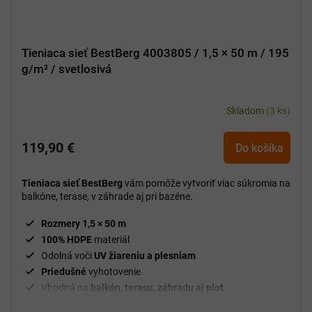
Tieniaca sieť BestBerg 4003805 / 1,5 × 50 m / 195
g/m² / svetlosivá
Skladom
(3 ks)
119,90 €
Do košíka
Tieniaca sieť BestBerg
vám pomôže vytvoriť viac súkromia na
balkóne, terase, v záhrade aj pri bazéne.
Rozmery 1,5 × 50 m
100% HDPE
materiál
Odolná voči
UV žiareniu a plesniam
Priedušné
vyhotovenie
Vhodná na
balkón, terasu, záhradu aj plot