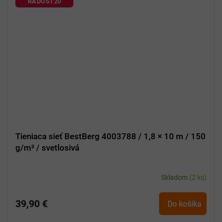
RADOST20
Tieniaca sieť BestBerg 4003788 / 1,8 × 10 m / 150
g/m² / svetlosivá
Skladom
(2 ks)
39,90 €
Do košíka