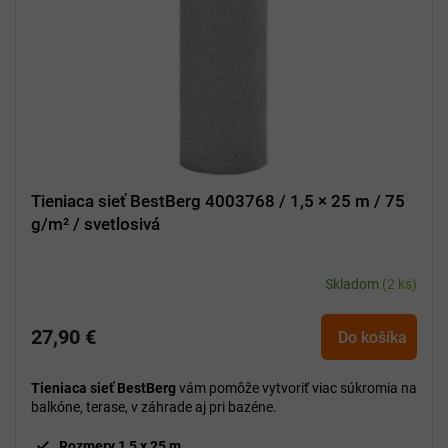
Tieniaca sieť BestBerg 4003768 / 1,5 × 25 m / 75
g/m² / svetlosivá
Skladom
(2 ks)
27,90 €
Do košíka
Tieniaca sieť BestBerg
vám pomôže vytvoriť viac súkromia na
balkóne, terase, v záhrade aj pri bazéne.
Rozmery 1,5 x 25 m