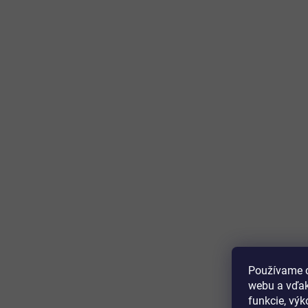
Používame c
webu a vďak
funkcie, výk