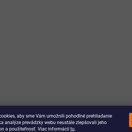
ookies, aby sme Vám umožnili pohodlné prehliadanie
a analýze prevádzky webu neustále zlepšovali jeho
on a použiteľnosť. Viac informácií
tu
.