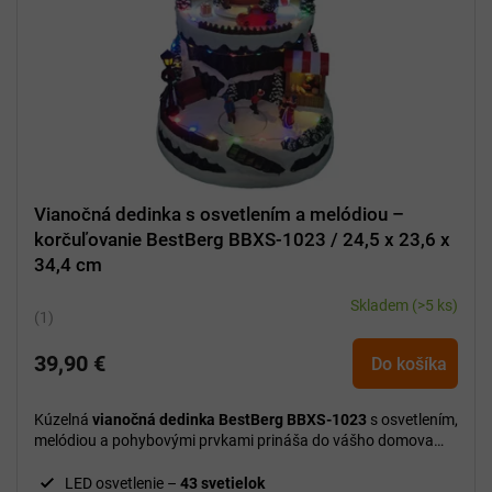
Vianočná dedinka s osvetlením a melódiou –
korčuľovanie BestBerg BBXS-1023 / 24,5 x 23,6 x
34,4 cm
Skladem
(>5 ks)
Priemerné
hodnotenie
39,90 €
produktu
Do košíka
je
5,0
Kúzelná
vianočná dedinka BestBerg BBXS-1023
s osvetlením,
z
melódiou a pohybovými prvkami prináša do vášho domova
5
slávnostnú atmosféru plnú radosti a vianočného čara.
hviezdičiek.
LED osvetlenie –
43 svetielok