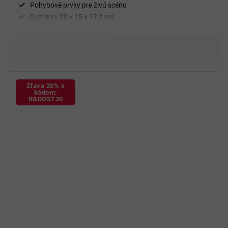
Pohybové prvky pre živú scénu
Rozmery
20 × 15 × 17,2 cm
Hmotnosť
4,2 kg
Dekorácia
vhodná na stôl, komodu alebo poličku
Zľava 20% s
kódom:
RADOST20