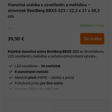
Vianočná scénka s osvetlením a melódiou –
stromček BestBerg BBXS-323 / 22,2 x 21 x 38,3
cm
Skladem
(>5 ks)
Priemerné
hodnotenie
39,90 €
produktu
Do košíka
je
5,0
Kúzelná vianočná scéna BestBerg BBXS-323
so stromčekom,
z
LED osvetlením, melódiou a pohybovými prvkami vytvára
5
útulnú a slávnostnú vianočnú atmosféru vo vašom domove.
hviezdičiek.
LED osvetlenie –
24 svetielok
8 vianočných melódií
Materiál
plast
(HIPS) – odolný a pevný
Pohybové prvky
pre živú scénu
Rozmery
22,2 × 21 × 38,3 cm
Hmotnos
3,6 kg
Dekorácia
vhodná na stôl, komodu alebo poličku