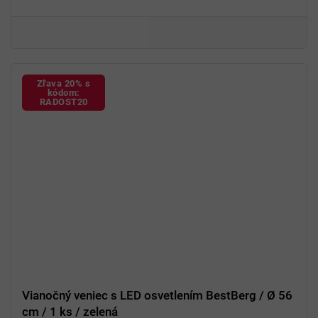
Priemer
sviečok
7,5 cm
Typ svetla
LED
Funkcia
časovača
6 / 18 hodín
Diaľkové
ovládanie
Použitie
interiérové
Zľava 20% s
Bezpečná alternatíva
ku klasickým sviečkam
kódom:
RADOST20
Vianočný veniec s LED osvetlením BestBerg / Ø 56
cm / 1 ks / zelená