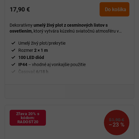
17,90 €
Do košíka
Dekoratívny
umelý živý plot z cesmínových listov s
osvetlením,
ktorý vytvára kúzelnú sviatočnú atmosféru v
interiéri aj exteriéri.
Umelý živý plot/prekrytie
Rozmer
2 × 1 m
100 LED diód
IP44
– vhodné aj vonkajšie použitie
Časovač
6/18 h
Odolný a ľahko prenosný
Elegantná
imitácia cesmíny a bobúľ
Ideálny
na okná, balkóny, terasy a ploty
Zľava 20% s
kódom:
51,90 €
RADOST20
–23 %