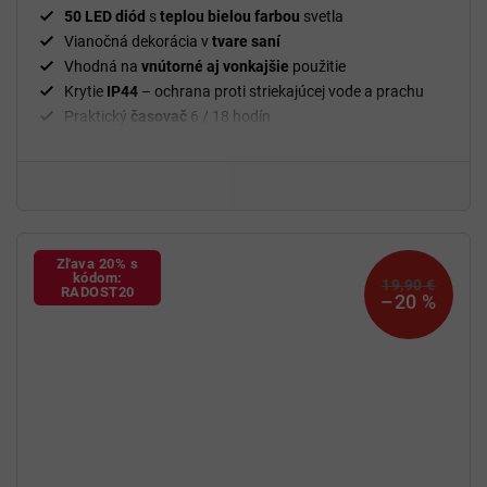
50 LED diód
s
teplou bielou farbou
svetla
Vianočná dekorácia v
tvare saní
Vhodná na
vnútorné aj vonkajšie
použitie
Krytie
IP44
– ochrana proti striekajúcej vode a prachu
Praktický
časovač
6 / 18 hodín
Úsporná
prevádzka
Napätie diódy
3,2 V
Spotreba diódy
0,064 W
Celková maximálna spotreba
3,6 W
Rozmery produktu
54 × 35 × 28 cm
Zľava 20% s
kódom:
19,90 €
RADOST20
–20 %