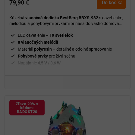
79,90 €
produktu
Do košíka
je
5,0
Kúzelná
vianočná dedinka BestBerg BBXS-982
s osvetlením,
z
melódiou a pohybovými prvkami prináša do vášho domova
5
slávnostnú a útulnú atmosféru, ktorá očarí deti aj dospelých.
hviezdičiek.
LED osvetlenie –
19 svetielok
8 vianočných melódií
Materiál
polyresin
– detailné a odolné spracovanie
Pohybové
prvky
pre živú scénu
Napájanie
4,5 V / 3,6 W
Rozmery
42 × 25 × 31,5 cm
Hmotnosť
6 kg
Skvelá
dekorácia na stôl, komodu alebo poličku
Zľava 20% s
kódom:
RADOST20