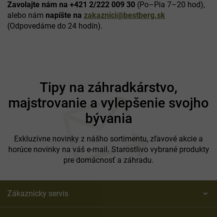
Zavolajte nám na +421 2/222 009 30
(Po–Pia 7–20 hod),
alebo nám
napíšte na
zakaznici@bestberg.sk
(Odpovedáme do 24 hodín).
Z
á
Tipy na záhradkárstvo,
p
majstrovanie a vylepšenie svojho
ä
t
bývania
i
e
Exkluzívne novinky z nášho sortimentu, zľavové akcie a
horúce novinky na váš e-mail. Starostlivo vybrané produkty
pre domácnosť a záhradu.
Zákaznícky servis