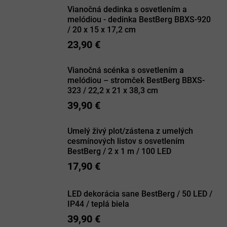
Vianočná dedinka s osvetlením a
melódiou - dedinka BestBerg BBXS-920
/ 20 x 15 x 17,2 cm
23,90 €
Vianočná scénka s osvetlením a
melódiou – stromček BestBerg BBXS-
323 / 22,2 x 21 x 38,3 cm
39,90 €
Umelý živý plot/zástena z umelých
cesmínových listov s osvetlením
BestBerg / 2 x 1 m / 100 LED
17,90 €
LED dekorácia sane BestBerg / 50 LED /
IP44 / teplá biela
39,90 €