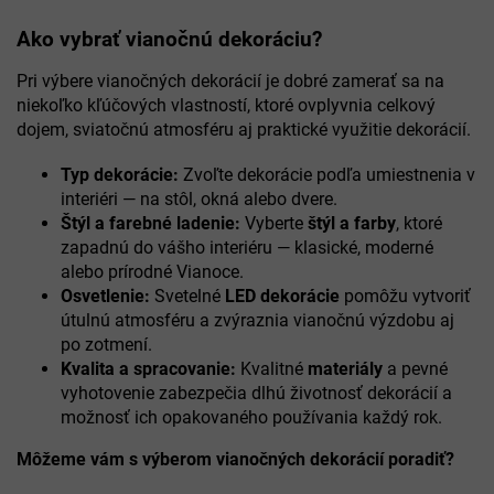
v
l
Ako vybrať vianočnú dekoráciu?
á
d
Pri výbere vianočných dekorácií je dobré zamerať sa na
a
niekoľko kľúčových vlastností, ktoré ovplyvnia celkový
c
dojem, sviatočnú atmosféru aj praktické využitie dekorácií.
i
e
Typ dekorácie:
Zvoľte dekorácie podľa umiestnenia v
p
interiéri — na stôl, okná alebo dvere.
r
v
Štýl a farebné ladenie:
Vyberte
štýl a farby
, ktoré
k
zapadnú do vášho interiéru — klasické, moderné
y
alebo prírodné Vianoce.
v
Osvetlenie:
Svetelné
LED dekorácie
pomôžu vytvoriť
ý
útulnú atmosféru a zvýraznia vianočnú výzdobu aj
p
po zotmení.
i
s
Kvalita a spracovanie:
Kvalitné
materiály
a pevné
u
vyhotovenie zabezpečia dlhú životnosť dekorácií a
možnosť ich opakovaného používania každý rok.
Môžeme vám s výberom vianočných dekorácií poradiť?