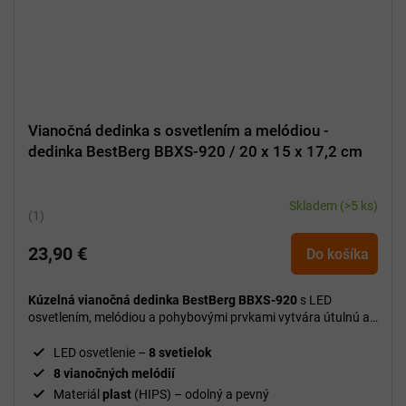
Vianočná dedinka s osvetlením a melódiou -
dedinka BestBerg BBXS-920 / 20 x 15 x 17,2 cm
Skladem
(>5 ks)
Priemerné
hodnotenie
23,90 €
produktu
Do košíka
je
5,0
Kúzelná vianočná dedinka BestBerg BBXS-920
s LED
z
osvetlením, melódiou a pohybovými prvkami vytvára útulnú a
5
slávnostnú vianočnú atmosféru vo vašom domove.
hviezdičiek.
LED osvetlenie –
8 svetielok
8 vianočných melódií
Materiál
plast
(HIPS) – odolný a pevný