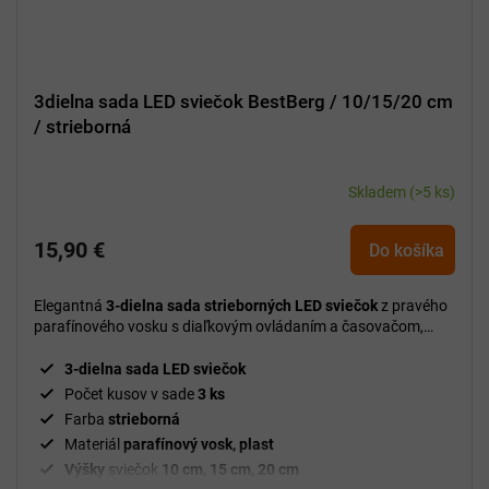
3dielna sada LED sviečok BestBerg / 10/15/20 cm
/ strieborná
Skladem
(>5 ks)
15,90 €
Do košíka
Elegantná
3-dielna sada strieborných LED sviečok
z pravého
parafínového vosku s diaľkovým ovládaním a časovačom,
ktorá vytvorí bezpečnú a útulnú atmosféru bez dymu a
neporiadku.
3-dielna sada LED sviečok
Počet kusov v sade
3 ks
Farba
strieborná
Materiál
parafínový vosk, plast
Výšky
sviečok
10 cm, 15 cm, 20 cm