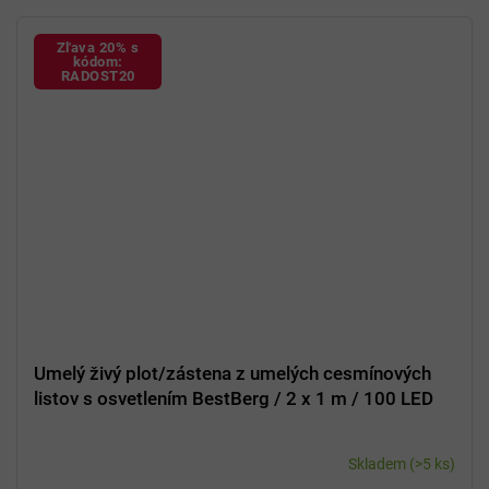
Zľava 20% s
kódom:
RADOST20
Umelý živý plot/zástena z umelých cesmínových
listov s osvetlením BestBerg / 2 x 1 m / 100 LED
Skladem
(>5 ks)