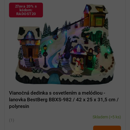
k
ý
Zľava 20% s
t
p
kódom:
o
RADOST20
i
v
s
p
r
o
d
u
k
t
o
v
Vianočná dedinka s osvetlením a melódiou -
lanovka BestBerg BBXS-982 / 42 x 25 x 31,5 cm /
polyresin
Skladem
(>5 ks)
Priemerné
hodnotenie