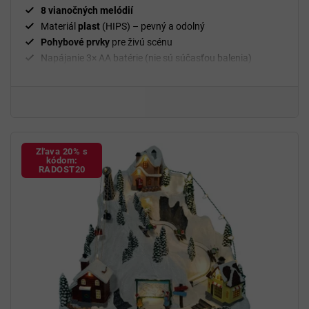
8 vianočných melódií
Materiál
plast
(HIPS) – pevný a odolný
Pohybové prvky
pre živú scénu
Napájanie 3× AA batérie (nie sú súčasťou balenia)
Rozmery
25,2 × 24,1 × 31,4 cm
Hmotnosť
2,5 kg
Dekorácia
vhodná na stôl, komodu alebo poličku
Zľava 20% s
kódom:
RADOST20