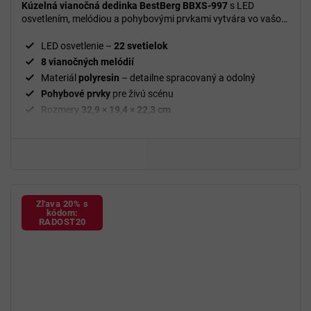
Kúzelná vianočná dedinka BestBerg BBXS-997
s LED
osvetlením, melódiou a pohybovými prvkami vytvára vo vašom
domove slávnostnú a útulnú vianočnú atmosféru.
LED osvetlenie –
22 svetielok
8 vianočných melódií
Materiál
polyresin
– detailne spracovaný a odolný
Pohybové prvky
pre živú scénu
Rozmery
32,9 × 19,4 × 22,3 cm
Hmotnosť
4 kg
Dekorácia
vhodná na stôl, komodu alebo poličku
Zľava 20% s
kódom:
RADOST20