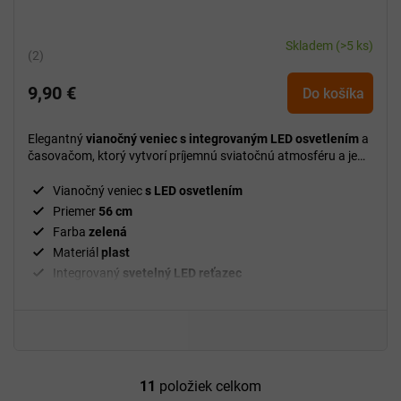
Skladem
(>5 ks)
Priemerné
hodnotenie
9,90 €
produktu
Do košíka
je
5,0
Elegantný
vianočný veniec s integrovaným LED osvetlením
a
z
časovačom, ktorý vytvorí príjemnú sviatočnú atmosféru a je
5
vhodný na použitie v interiéri aj exteriéri.
hviezdičiek.
Vianočný veniec
s LED osvetlením
Priemer
56 cm
Farba
zelená
Materiál
plast
Integrovaný
svetelný LED reťazec
Časovač
6 / 18 hodín
Použitie
vnútorné aj vonkajšie
Stupeň krytia
IP44
Umiestnenie zavesenie
na dvere, stenu alebo pergolu
11
položiek celkom
O