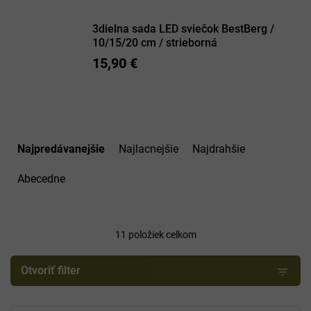
3dielna sada LED sviečok BestBerg /
10/15/20 cm / strieborná
15,90 €
R
a
Najpredávanejšie
Najlacnejšie
Najdrahšie
d
e
Abecedne
n
i
e
11
položiek celkom
p
r
o
Otvoriť filter
d
u
V