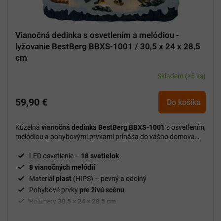
Vianočná dedinka s osvetlením a melódiou -
lyžovanie BestBerg BBXS-1001 / 30,5 x 24 x 28,5
cm
Skladem
(>5 ks)
59,90 €
Do košíka
Kúzelná
vianočná dedinka BestBerg BBXS-1001
s osvetlením,
melódiou a pohybovými prvkami prináša do vášho domova
slávnostnú atmosféru plnú radosti a vianočného čara.
LED osvetlenie –
18 svetielok
8 vianočných melódií
Materiál
plast
(HIPS) – pevný a odolný
Pohybové prvky
pre živú scénu
Rozmery
30,5 × 24 × 28,5 cm
Hmotnosť
3 kg