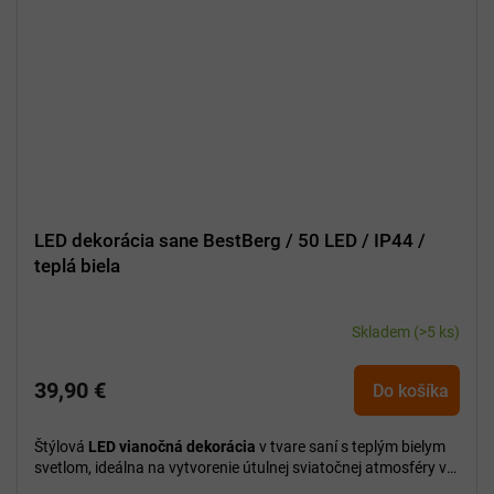
LED dekorácia sane BestBerg / 50 LED / IP44 /
teplá biela
Skladem
(>5 ks)
39,90 €
Do košíka
Štýlová
LED vianočná dekorácia
v tvare saní s teplým bielym
svetlom, ideálna na vytvorenie útulnej sviatočnej atmosféry v
interiéri aj exteriéri.