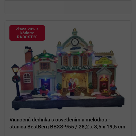
Dekorácia
vhodná na stôl, komodu alebo poličku
Zľava 20% s
kódom:
RADOST20
Vianočná dedinka s osvetlením a melódiou -
stanica BestBerg BBXS-955 / 28,2 x 8,5 x 19,5 cm