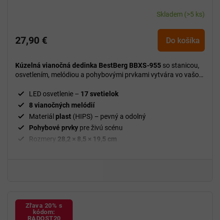
Skladem
(>5 ks)
27,90 €
Do košíka
Kúzelná vianočná dedinka BestBerg BBXS-955
so stanicou,
osvetlením, melódiou a pohybovými prvkami vytvára vo vašom
domove útulnú a slávnostnú vianočnú atmosféru.
LED osvetlenie –
17 svetielok
8 vianočných melódií
Materiál
plast
(HIPS) – pevný a odolný
Pohybové prvky
pre živú scénu
Rozmery
28,2 × 8,5 × 19,5 cm
Hmotnosť
3 kg
Dekorácia
vhodná na stôl, komodu alebo poličku
Zľava 20% s
kódom:
RADOST20