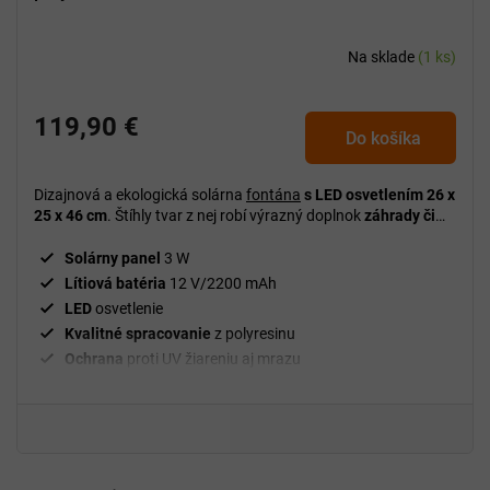
Na sklade
(1 ks)
119,90 €
Do košíka
Dizajnová a ekologická solárna
fontána
s LED osvetlením 26 x
25 x 46 cm
. Štíhly tvar z nej robí výrazný doplnok
záhrady či
terasy
a solárne napájanie zaisťuje tichú prevádzku bez káblov
a spotreby elektriny.
Solárny panel
3 W
Lítiová batéria
12 V/2200 mAh
LED
osvetlenie
Kvalitné spracovanie
z polyresinu
Ochrana
proti UV žiareniu aj mrazu
Jednoduchá manipulácia
a údržba
Na použitie
vonku