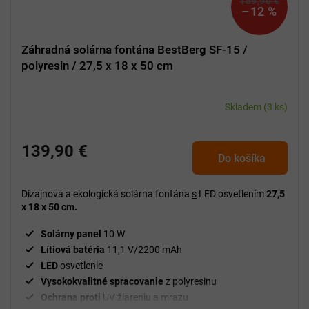
159,90 €
–12 %
Záhradná solárna fontána BestBerg SF-15 /
polyresin / 27,5 x 18 x 50 cm
Skladem
(3 ks)
139,90 €
Do košíka
Dizajnová a ekologická solárna fontána
s
LED osvetlením
27,5
x 18 x 50 cm.
Solárny panel
10 W
Lítiová batéria
11,1 V/2200 mAh
LED
osvetlenie
Vysokokvalitné spracovanie
z polyresinu
Ochrana proti
UV žiareniu a mrazu