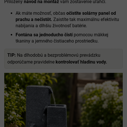
Priložený
návod na montáž
vám zostavenie uľahčí.
Ak máte možnosť, občas
očistite solárny panel od
prachu a nečistôt.
Zaistíte tak maximálnu efektivitu
nabíjania a dlhšiu životnosť batérie.
Fontána sa jednoducho čistí
pomocou mäkkej
tkaniny a jemného čistiaceho prostriedku.
TIP:
Na dlhodobú a bezproblémovú prevádzku
odporúčame pravidelne
kontrolovať hladinu vody.