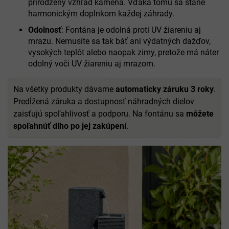
prirodzený vzhľad kameňa. Vďaka tomu sa stane
harmonickým doplnkom každej záhrady.
Odolnosť
: Fontána je odolná proti UV žiareniu aj
mrazu. Nemusíte sa tak báť ani výdatných dažďov,
vysokých teplôt alebo naopak zimy, pretože má náter
odolný voči UV žiareniu aj mrazom.
Na všetky produkty dávame
automaticky záruku 3 roky
.
Predĺžená záruka a dostupnosť náhradných dielov
zaisťujú spoľahlivosť a podporu. Na fontánu sa
môžete
spoľahnúť dlho po jej zakúpení
.