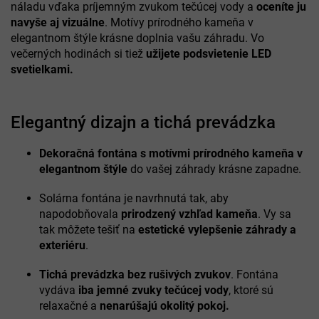
náladu vďaka príjemným zvukom tečúcej vody a
oceníte ju
navyše aj vizuálne
. Motívy prírodného kameňa v
elegantnom štýle krásne doplnia vašu záhradu. Vo
večerných hodinách si tiež
užijete podsvietenie LED
svetielkami.
Elegantný dizajn a tichá prevádzka
Dekoračná fontána s motívmi prírodného kameňa v
elegantnom štýle
do vašej záhrady krásne zapadne.
Solárna fontána je navrhnutá tak, aby
napodobňovala
prirodzený vzhľad kameňa
. Vy sa
tak môžete tešiť na
estetické vylepšenie záhrady a
exteriéru
.
Tichá prevádzka bez rušivých zvukov
. Fontána
vydáva
iba jemné zvuky tečúcej vody
, ktoré sú
relaxačné a
nenarúšajú okolitý pokoj.