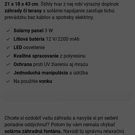
21 x 18 x 43 cm
. Štíhly tvar z nej robí výrazný doplnok
záhrady či terasy
a solárne napájanie zaisťuje tichú
prevádzku bez káblov a spotreby elektriny.
Solárny panel
3 W
Lítiová batéria
12 V/2200 mAh
LED
osvetlenie
Kvalitné spracovanie
z polyresinu
Ochrana
proti UV žiareniu aj mrazu
Jednoduchá manipulácia
a údržba
Na použitie
vonku
Chcete si ozdobiť vašu záhradu a navyše si pri sedení
poriadne oddýchnuť? Potom by vám nemala chýbať
solárna záhradná fontána.
Navodí tú správnu relaxačnú