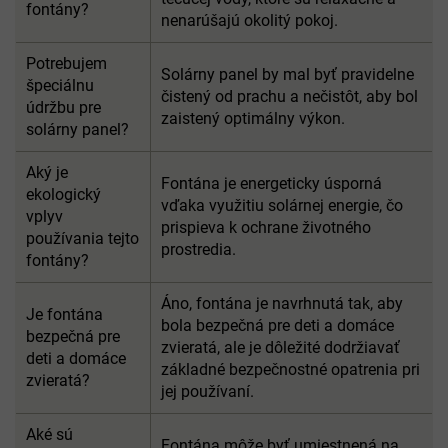
fontány?
nenarúšajú okolitý pokoj.
Potrebujem
Solárny panel by mal byť pravidelne
špeciálnu
čistený od prachu a nečistôt, aby bol
údržbu pre
zaistený optimálny výkon.
solárny panel?
Aký je
Fontána je energeticky úsporná
ekologický
vďaka využitiu solárnej energie, čo
vplyv
prispieva k ochrane životného
používania tejto
prostredia.
fontány?
Áno, fontána je navrhnutá tak, aby
Je fontána
bola bezpečná pre deti a domáce
bezpečná pre
zvieratá, ale je dôležité dodržiavať
deti a domáce
základné bezpečnostné opatrenia pri
zvieratá?
jej používaní.
Aké sú
Fontána môže byť umiestnená na