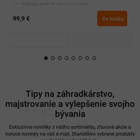
Ochrana proti
UV žiareniu a mrazu
Jednoduchá manipulácia
a údržba
99,9 €
Na
vonkajšie
použitie
Do košíka
Z
á
Tipy na záhradkárstvo,
p
majstrovanie a vylepšenie svojho
ä
t
bývania
i
e
Exkluzívne novinky z nášho sortimentu, zľavové akcie a
horúce novinky na váš e-mail. Starostlivo vybrané produkty