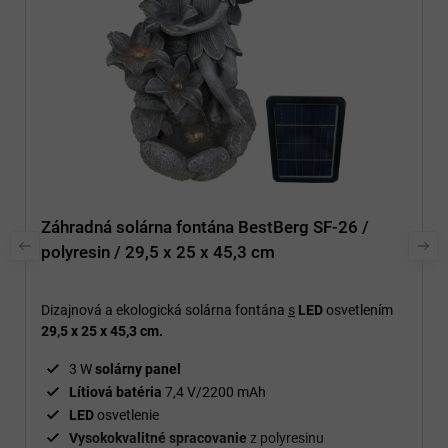
Záhradná solárna fontána BestBerg SF-26 /
polyresin / 29,5 x 25 x 45,3 cm
Dizajnová a ekologická solárna fontána
s
LED
osvetlením
29,5 x 25 x 45,3 cm.
3 W
solárny panel
Lítiová batéria
7,4 V/2200 mAh
LED
osvetlenie
Vysokokvalitné spracovanie
z polyresinu