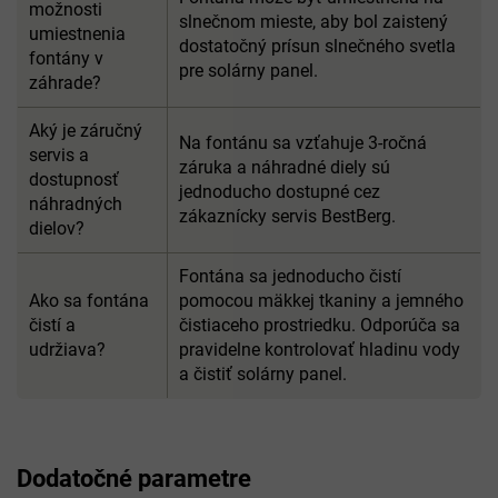
možnosti
slnečnom mieste, aby bol zaistený
umiestnenia
dostatočný prísun slnečného svetla
fontány v
pre solárny panel.
záhrade?
Aký je záručný
Na fontánu sa vzťahuje 3-ročná
servis a
záruka a náhradné diely sú
dostupnosť
jednoducho dostupné cez
náhradných
zákaznícky servis BestBerg.
dielov?
Fontána sa jednoducho čistí
Ako sa fontána
pomocou mäkkej tkaniny a jemného
čistí a
čistiaceho prostriedku. Odporúča sa
udržiava?
pravidelne kontrolovať hladinu vody
a čistiť solárny panel.
Dodatočné parametre