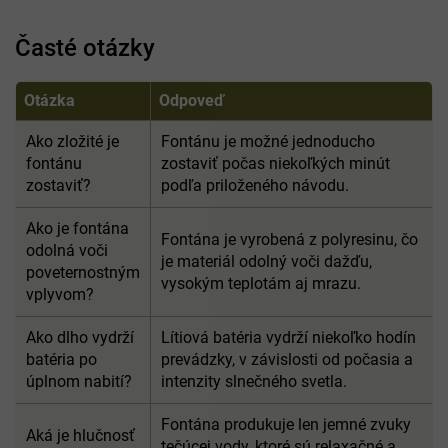
Časté otázky
Otázka
Odpoveď
Ako zložité je
Fontánu je možné jednoducho
fontánu
zostaviť počas niekoľkých minút
zostaviť?
podľa priloženého návodu.
Ako je fontána
Fontána je vyrobená z polyresinu, čo
odolná voči
je materiál odolný voči dažďu,
poveternostným
vysokým teplotám aj mrazu.
vplyvom?
Ako dlho vydrží
Lítiová batéria vydrží niekoľko hodín
batéria po
prevádzky, v závislosti od počasia a
úplnom nabití?
intenzity slnečného svetla.
Fontána produkuje len jemné zvuky
Aká je hlučnosť
tečúcej vody, ktoré sú relaxačné a