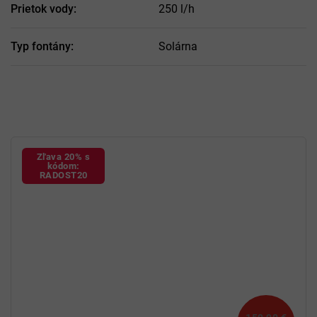
Prietok vody
:
250 l/h
Typ fontány
:
Solárna
Zľava 20% s
kódom:
RADOST20