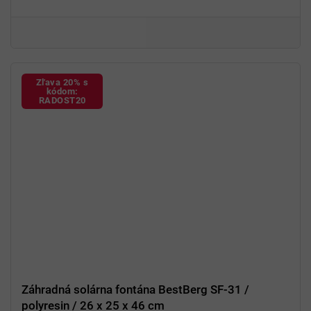
Jednoduchá manipulácia
a údržba
Na
vonkajšie
použitie
Zľava 20% s
kódom:
RADOST20
Záhradná solárna fontána BestBerg SF-31 /
polyresin / 26 x 25 x 46 cm