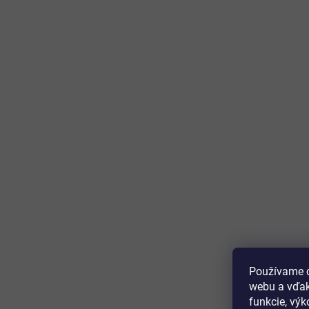
Používame c
webu a vďak
funkcie, výk