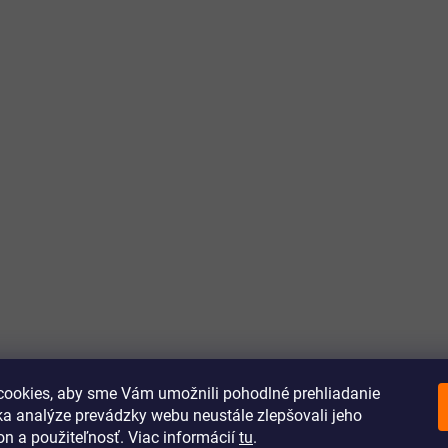
ookies, aby sme Vám umožnili pohodlné prehliadanie
a analýze prevádzky webu neustále zlepšovali jeho
on a použiteľnosť. Viac informácií
tu
.