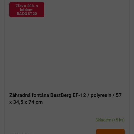
Zľava 20% s
kódom:
RADOST20
Záhradná fontána BestBerg EF-12 / polyresin / 57
x 34,5 x 74 cm
Skladem
(>5 ks)