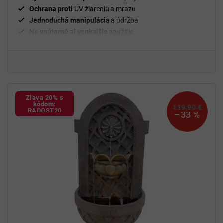
Ochrana proti
UV žiareniu a mrazu
Jednoduchá manipulácia
a údržba
Na
vnútorné aj vonkajšie
použitie
Zľava 20% s
kódom:
119,90 €
RADOST20
–33 %