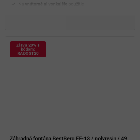
Na
vnútorné aj vonkajšie
použitie
Zľava 20% s
kódom:
RADOST20
Záhradná fontána BestBerg EF-13 / polyresin / 49