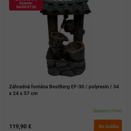
t
p
kódom:
o
RADOST20
i
v
s
p
r
o
d
u
k
t
o
v
Záhradná fontána BestBerg EF-30 / polyresin / 34
x 24 x 57 cm
Skladem
(>5 ks)
119,90 €
Do košíka