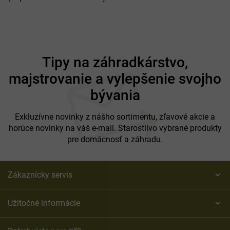
Z
á
Tipy na záhradkárstvo,
p
majstrovanie a vylepšenie svojho
ä
t
bývania
i
e
Exkluzívne novinky z nášho sortimentu, zľavové akcie a
horúce novinky na váš e-mail. Starostlivo vybrané produkty
pre domácnosť a záhradu.
Zákaznícky servis
Užitočné informácie