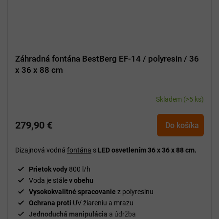
Záhradná fontána BestBerg EF-14 / polyresin / 36
x 36 x 88 cm
Skladem
(>5 ks)
279,90 €
Do košíka
Dizajnová vodná
fontána
s
LED osvetlením 36 x 36 x 88 cm.
Prietok vody
800 l/h
Voda je stále
v obehu
Vysokokvalitné spracovanie
z polyresinu
Ochrana proti
UV žiareniu a mrazu
Jednoduchá manipulácia
a údržba