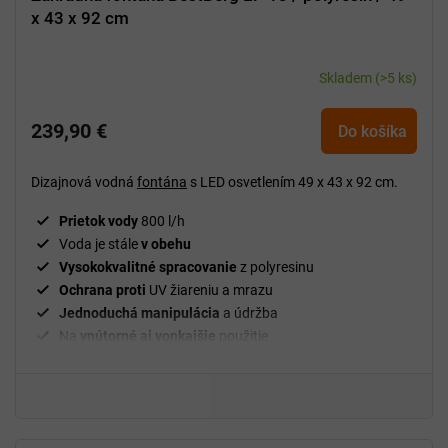
x 43 x 92 cm
Skladem
(>5 ks)
239,90 €
Do košíka
Dizajnová vodná
fontána
s LED osvetlením 49 x 43 x 92 cm.
Prietok vody
800 l/h
Voda je stále
v obehu
Vysokokvalitné spracovanie
z polyresinu
Ochrana proti
UV žiareniu a mrazu
Jednoduchá manipulácia
a údržba
Na
vnútorné aj vonkajšie
použitie