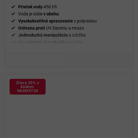
Prietok vody
450 l/h
Voda je stále
v obehu
Vysokokvalitné spracovanie
z polyresinu
Ochrana proti
UV žiareniu a mrazu
Jednoduchá manipulácia
a údržba
Na
vnútorné aj vonkajšie
použitie
Zľava 20% s
kódom:
RADOST20