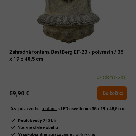
Záhradná fontána BestBerg EF-23 / polyresin / 35
x 19 x 48,5 cm
Skladem
(>5 ks)
59,90 €
Do košíka
Dizajnová vodná
fontána
s
LED osvetlením 35 x 19 x 48,5 cm.
Prietok vody
250 l/h
Voda je stále
v obehu
Vysokokvalitné spracovanie
z polyresinu