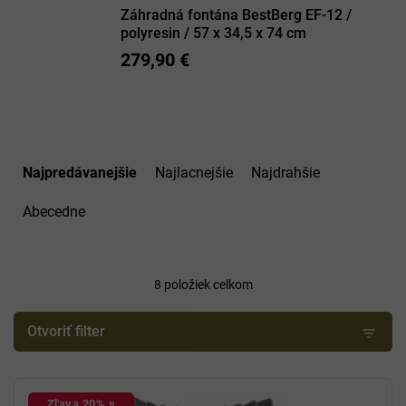
Záhradná fontána BestBerg EF-12 /
polyresin / 57 x 34,5 x 74 cm
279,90 €
R
a
Najpredávanejšie
Najlacnejšie
Najdrahšie
d
e
Abecedne
n
i
e
8
položiek celkom
p
r
o
Otvoriť filter
d
u
V
k
ý
Zľava 20% s