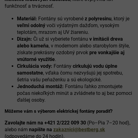
c
funkčnosť a trvácnosť.
i
e
Materiál:
Fontány sú vyrobené
z polyresinu
, ktorý je
p
veľmi odolný
voči výdatným dažďom, vysokým
r
v
teplotám, mrazom aj UV žiareniu.
k
Dizajn:
Či už si vyberiete fontánu
v imitácii dreva
y
alebo kameňa
, v modernom alebo starobylom štýle,
v
získate prekrásny ozdobný prvok
pre vonkajšie aj
ý
vnútorné využitie
.
p
Cirkulácia vody:
Fontány
cirkulujú vodu úplne
i
s
samostatne
, vďaka čomu nezvyšujú jej spotrebu,
u
šetria vašu peňaženku a sú ekologické.
Jednoduchá montáž:
Fontánu ľahko zmontujete
počas niekoľkých minút a zvládnete to aj bez pomoci
ďalšej osoby.
Môžeme vám s výberom elektrickej fontány poradiť?
Zavolajte nám na +421 2/222 009 30
(Po–Pia 7–20 hod),
alebo nám
napíšte na
zakaznici@bestberg.sk
(odpovedáme do 24 hodín).