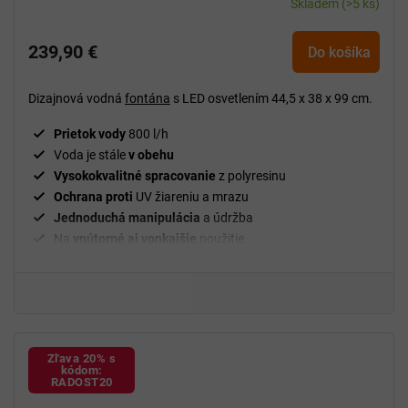
Skladem
(>5 ks)
239,90 €
Do košíka
Dizajnová vodná
fontána
s LED osvetlením 44,5 x 38 x 99 cm.
Prietok vody
800 l/h
Voda je stále
v obehu
Vysokokvalitné spracovanie
z polyresinu
Ochrana proti
UV žiareniu a mrazu
Jednoduchá manipulácia
a údržba
Na
vnútorné aj vonkajšie
použitie
Zľava 20% s
kódom:
RADOST20