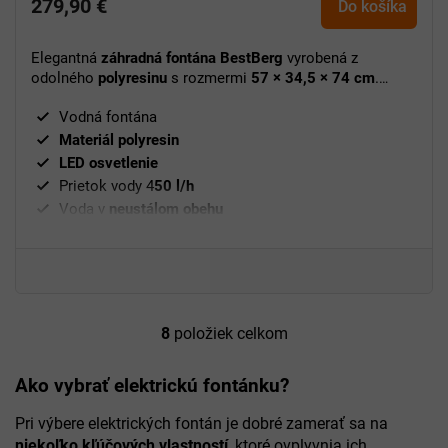
279,90 €
Do košíka
Elegantná
záhradná fontána BestBerg
vyrobená z
odolného
polyresinu
s rozmermi
57 × 34,5 × 74 cm
.
Vytvára
upokojujúcu atmosféru
a slúži ako výrazná
Vodná fontána
dekorácia záhrady alebo terasy
.
Materiál polyresin
LED osvetlenie
Prietok vody 4
50 l/h
Voda v
neustálom obehu
Ochrana proti UV žiareniu a mrazu
Rozměry 57 x 34,5 x 74 cm
Jednoduchá manipulácia
Po
užitie vonku aj vnútri
8
položiek celkom
O
v
l
Ako vybrať elektrickú fontánku?
á
d
Pri výbere elektrických fontán je dobré zamerať sa na
a
niekoľko kľúčových vlastností
, ktoré ovplyvnia ich