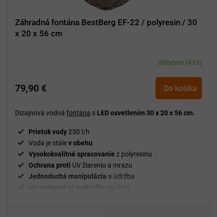
Záhradná fontána BestBerg EF-22 / polyresin / 30
x 20 x 56 cm
Skladem
(4 ks)
79,90 €
Do košíka
Dizajnová vodná
fontána
s
LED osvetlením 30 x 20 x 56 cm.
Prietok vody
250 l/h
Voda je stále
v obehu
Vysokokvalitné spracovanie
z polyresinu
Ochrana proti
UV žiareniu a mrazu
Jednoduchá manipulácia
a údržba
Na
vnútorné aj vonkajšie
použitie