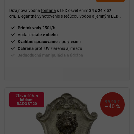
Dizajnová vodná
fontána
s LED osvetlením
34 x 24 x 57
cm.
Elegantné vyhotovenie s tečúcou vodou a jemným
LED
podsvietením
vytvára upokojujúcu atmosféru a pôsobí ako
štýlový prvok záhrady či terasy.
Prietok vody
250 l/h
Voda je
stále v obehu
Kvalitné spracovanie
z polyresinu
Ochrana
proti UV žiareniu aj mrazu
Jednoduchá manipulácia
a údržba
Na použitie
vnútri aj vonku
Zľava 20% s
kódom:
99,90 €
RADOST20
–40 %