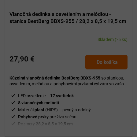
Vianočná dedinka s osvetlením a melódiou -
stanica BestBerg BBXS-955 / 28,2 x 8,5 x 19,5 cm
Skladem
(>5 ks)
27,90 €
Do košíka
Kúzelná vianočná dedinka BestBerg BBXS-955
so stanicou,
osvetlením, melódiou a pohybovými prvkami vytvára vo vašom
domove útulnú a slávnostnú vianočnú atmosféru.
LED osvetlenie –
17 svetielok
8 vianočných melódií
Materiál
plast
(HIPS) – pevný a odolný
Pohybové prvky
pre živú scénu
Rozmery
28,2 × 8,5 × 19,5 cm
Hmotnosť
3 kg