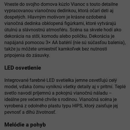
Vneste do svojho domova kúzlo Vianoc s touto detailne
vypracovanou vianočnou dedinkou, ktorá očarí deti aj
dospelých. Hlavným motívom je krásne ozdobená
vianočná dedinka obklopená figúrkami, ktoré vytvárajú
útulnú a slávnostnú atmosféru. Scéna sa skvele hodí ako
dekorácia na stôl, komodu alebo poličku. Dekorácia je
napájaná pomocou 3× AA batérií (nie sú súčasťou balenia),
takže ju môžete umiestniť kamkoľvek bez nutnosti
pripojenia do zásuvky.
LED osvetlenie
Integrované farebné LED svetielka jemne osvetľujú celý
model, vďaka čomu vyniknú všetky detaily aj v prítmí. Teplé
svetlo navodí príjemnú a pokojnú vianočnú náladu –
ideálne pre večerné chvíle s rodinou. Vianočná scéna je
vyrobená z odolného plastu typu HIPS, ktorý zaisťuje jej
pevnosť a dlhú životnosť.
Melódie a pohyb