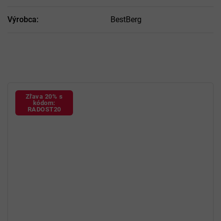
Výrobca
:
BestBerg
Zľava 20% s
kódom:
RADOST20