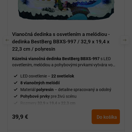
Vianočná dedinka s osvetlením a melódiou -
dedinka BestBerg BBXS-997 / 32,9 x 19,4 x
22,3 cm / polyresin
Kúzelná vianočná dedinka BestBerg BBXS-997
s LED
osvetlením, melódiou a pohybovými prvkami vytvára vo
vašom domove slávnostnú a útulnú vianočnú atmosféru.
LED osvetlenie –
22 svetielok
8 vianočných melódií
Materiál
polyresin
– detailne spracovaný a odolný
Pohybové prvky
pre živú scénu
Rozmery
32,9 × 19,4 × 22,3 cm
Hmotnosť
4 kg
39,9 €
Dekorácia
vhodná na stôl, komodu alebo poličku
Do košíka