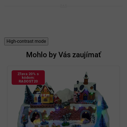
h
o
d
n
o
t
e
n
High-contrast mode
í
Mohlo by Vás zaujímať
Zľava 20% s
kódom:
RADOST20