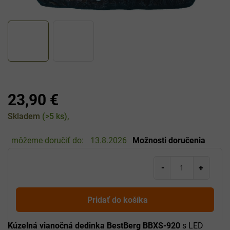
23,90 €
Jednotková
Skladem
(>5 ks)
cena:
môžeme doručiť do:
13.8.2026
Možnosti doručenia
Pridať do košíka
Kúzelná vianočná dedinka BestBerg BBXS-920
s LED