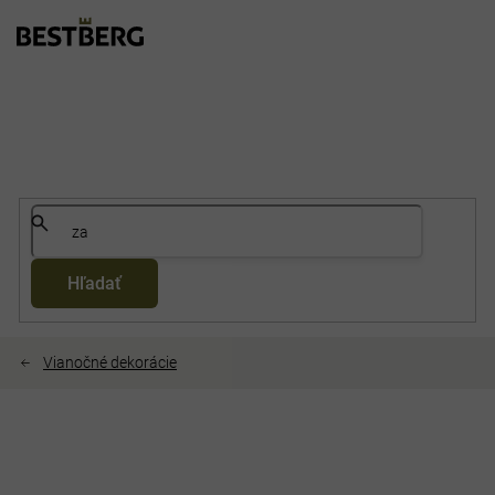
Prejsť
na
obsah
Hľadať
Vianočné dekorácie