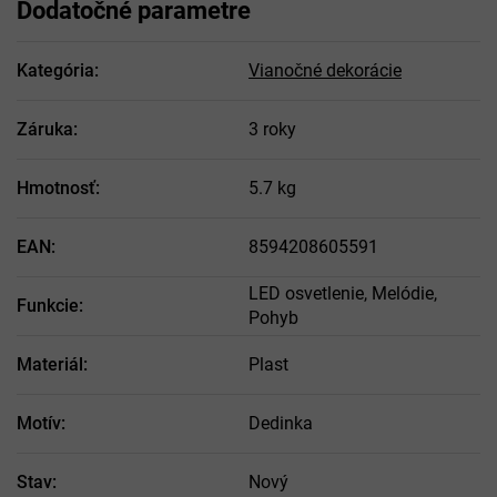
Dodatočné parametre
Kategória
:
Vianočné dekorácie
Záruka
:
3 roky
Hmotnosť
:
5.7 kg
EAN
:
8594208605591
LED osvetlenie, Melódie,
Funkcie
:
Pohyb
Materiál
:
Plast
Motív
:
Dedinka
Stav
:
Nový