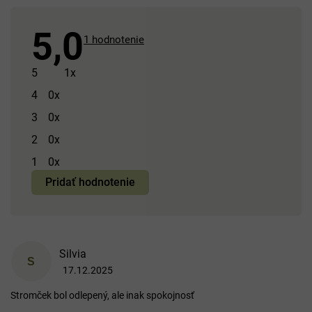
5,0
Priemerné
1 hodnotenie
hodnotenie
produktu
5
1x
je
4
0x
5,0
3
0x
z 5
hviezdičiek.
2
0x
1
0x
Pridať hodnotenie
V
Silvia
ý
S
17.12.2025
p
Hodnotenie produktu je 5 z 5 hviezdičiek.
i
Stromček bol odlepený, ale inak spokojnosť
s