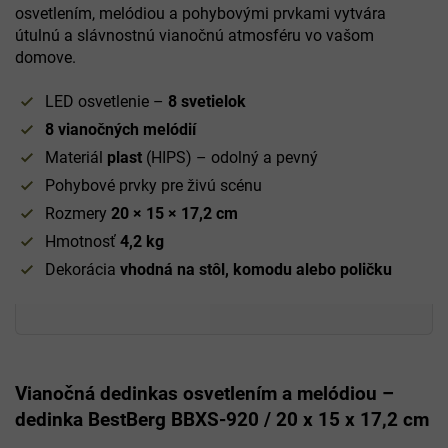
osvetlením, melódiou a pohybovými prvkami vytvára
útulnú a slávnostnú vianočnú atmosféru vo vašom
domove.
LED osvetlenie –
8 svetielok
8 vianočných melódií
Materiál
plast
(HIPS) – odolný a pevný
Pohybové prvky pre živú scénu
Rozmery
20 × 15 × 17,2 cm
Hmotnosť
4,2 kg
Dekorácia
vhodná na stôl, komodu alebo poličku
Vianočná dedinkas osvetlením a melódiou –
dedinka BestBerg BBXS-920 / 20 x 15 x 17,2 cm