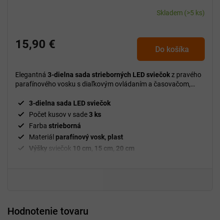
Skladem
(>5 ks)
15,90 €
Do košíka
Elegantná
3-dielna sada strieborných LED sviečok
z pravého
parafínového vosku s diaľkovým ovládaním a časovačom,
ktorá vytvorí bezpečnú a útulnú atmosféru bez dymu a
neporiadku.
3-dielna sada LED sviečok
Počet kusov v sade
3 ks
Farba
strieborná
Materiál
parafínový vosk, plast
Výšky
sviečok
10 cm, 15 cm, 20 cm
Priemer
sviečok
7,5 cm
Typ svetla
LED
Funkcia
časovača
6 / 18 hodín
Diaľkové
ovládanie
Použitie
interiérové
Hodnotenie tovaru
Bezpečná alternatíva
ku klasickým sviečkam