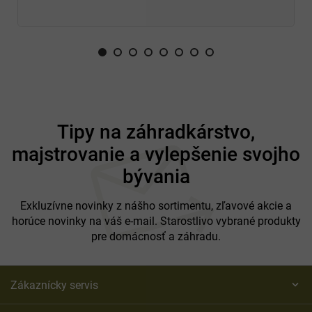
Z
á
Tipy na záhradkárstvo,
p
majstrovanie a vylepšenie svojho
ä
t
bývania
i
e
Exkluzívne novinky z nášho sortimentu, zľavové akcie a
horúce novinky na váš e-mail. Starostlivo vybrané produkty
pre domácnosť a záhradu.
Zákaznícky servis