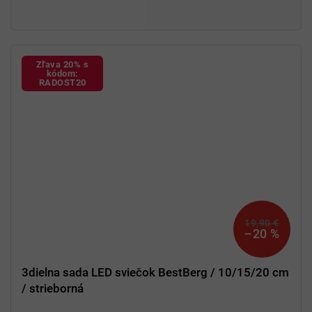
Dekorácia
vhodná na stôl, komodu alebo poličku
Zľava 20% s
kódom:
RADOST20
19,90 €
–20 %
3dielna sada LED sviečok BestBerg / 10/15/20 cm
/ strieborná