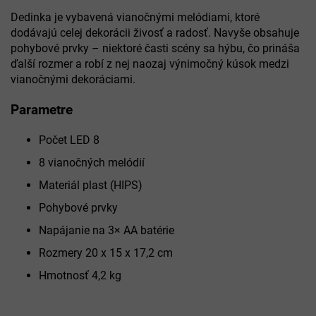
Dedinka je vybavená vianočnými melódiami, ktoré
dodávajú celej dekorácii živosť a radosť. Navyše obsahuje
pohybové prvky – niektoré časti scény sa hýbu, čo prináša
ďalší rozmer a robí z nej naozaj výnimočný kúsok medzi
vianočnými dekoráciami.
Parametre
Počet LED 8
8 vianočných melódií
Materiál plast (HIPS)
Pohybové prvky
Napájanie na 3× AA batérie
Rozmery 20 x 15 x 17,2 cm
Hmotnosť 4,2 kg