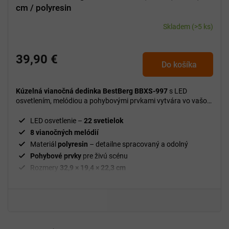
cm / polyresin
Skladem
(>5 ks)
39,90 €
Do košíka
Kúzelná vianočná dedinka BestBerg BBXS-997
s LED
osvetlením, melódiou a pohybovými prvkami vytvára vo vašom
domove slávnostnú a útulnú vianočnú atmosféru.
LED osvetlenie –
22 svetielok
8 vianočných melódií
Materiál
polyresin
– detailne spracovaný a odolný
Pohybové prvky
pre živú scénu
Rozmery
32,9 × 19,4 × 22,3 cm
Hmotnosť
4 kg
Dekorácia
vhodná na stôl, komodu alebo poličku