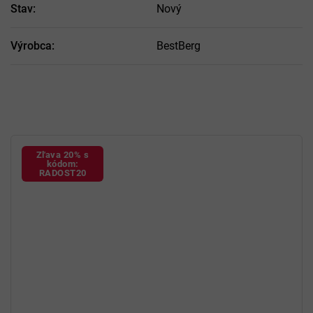
Stav
:
Nový
Výrobca
:
BestBerg
Zľava 20% s
kódom:
RADOST20