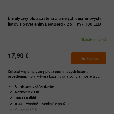
Umelý živý plot/zástena z umelých cesmínových
listov s osvetlením BestBerg / 2 x 1 m / 100 LED
Skladem
(>5 ks)
17,90 €
Do košíka
Dekoratívny
umelý živý plot z cesmínových listov s
osvetlením,
ktorý vytvára kúzelnú sviatočnú atmosféru v
interiéri aj exteriéri.
Umelý živý plot/prekrytie
Rozmer
2 × 1 m
100 LED diód
IP44
– vhodné aj vonkajšie použitie
Časovač
6/18 h