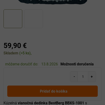
59,90 €
Jednotková
Skladem
(>5 ks)
cena:
môžeme doručiť do:
13.8.2026
Možnosti doručenia
Pridať do košíka
Kúzelná
vianočná dedinka BestBerg BBXS-1001
s