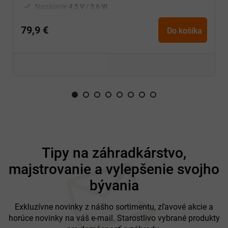
Napájanie
4,5 V / 3,6 W
Rozmery
42 × 25 × 31,5 cm
79,9 €
Hmotnosť
6 kg
Do košíka
Skvelá
dekorácia na stôl, komodu alebo poličku
Z
á
Tipy na záhradkárstvo,
p
majstrovanie a vylepšenie svojho
ä
t
bývania
i
e
Exkluzívne novinky z nášho sortimentu, zľavové akcie a
horúce novinky na váš e-mail. Starostlivo vybrané produkty