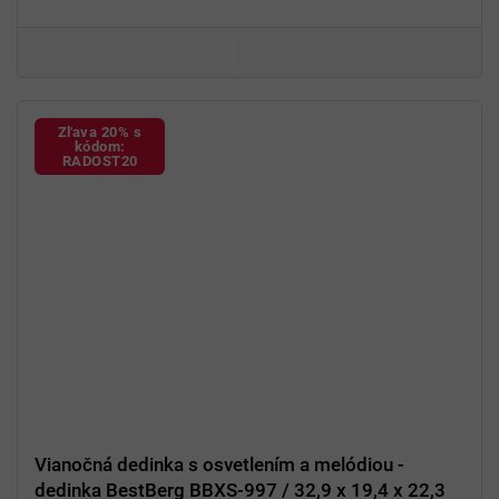
Odolný a ľahko prenosný
Elegantná
imitácia cesmíny a bobúľ
Ideálny
na okná, balkóny, terasy a ploty
Zľava 20% s
kódom:
RADOST20
Vianočná dedinka s osvetlením a melódiou -
dedinka BestBerg BBXS-997 / 32,9 x 19,4 x 22,3