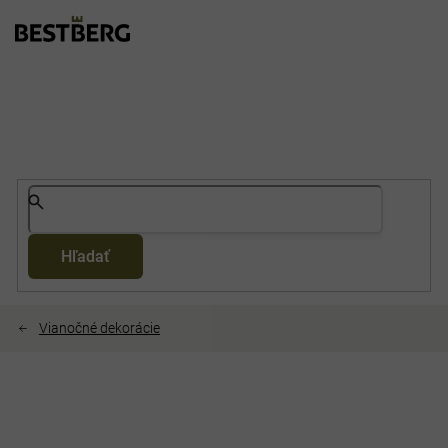
Prejsť
na
obsah
Hľadať
Vianočné dekorácie