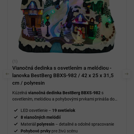
Vianočná dedinka s osvetlením a melódiou -
lanovka BestBerg BBXS-982 / 42 x 25 x 31,5
cm / polyresin
Kúzelná
vianočná dedinka BestBerg BBXS-982
s
osvetlením, melódiou a pohybovými prvkami prináša do
vášho domova slávnostnú a útulnú atmosféru, ktorá očarí
LED osvetlenie –
19 svetielok
deti aj dospelých.
8 vianočných melódií
Materiál
polyresin
– detailné a odolné spracovanie
Pohybové
prvky
pre živú scénu