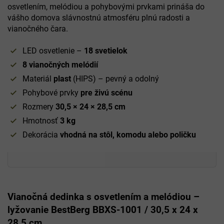
osvetlením, melódiou a pohybovými prvkami prináša do
vášho domova slávnostnú atmosféru plnú radosti a
vianočného čara.
LED osvetlenie –
18 svetielok
8 vianočných melódií
Materiál
plast
(HIPS) – pevný a odolný
Pohybové prvky
pre živú scénu
Rozmery
30,5 × 24 × 28,5 cm
Hmotnosť
3 kg
Dekorácia
vhodná na stôl, komodu alebo poličku
Vianočná dedinka s osvetlením a melódiou –
lyžovanie BestBerg BBXS-1001 / 30,5 x 24 x
28,5 cm