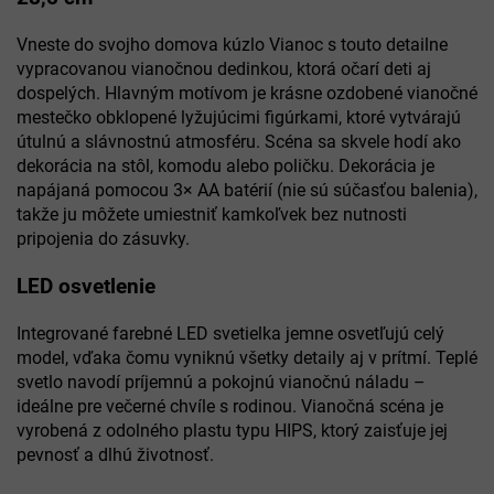
Vneste do svojho domova kúzlo Vianoc s touto detailne
vypracovanou vianočnou dedinkou, ktorá očarí deti aj
dospelých. Hlavným motívom je krásne ozdobené vianočné
mestečko obklopené lyžujúcimi figúrkami, ktoré vytvárajú
útulnú a slávnostnú atmosféru. Scéna sa skvele hodí ako
dekorácia na stôl, komodu alebo poličku. Dekorácia je
napájaná pomocou 3× AA batérií (nie sú súčasťou balenia),
takže ju môžete umiestniť kamkoľvek bez nutnosti
pripojenia do zásuvky.
LED osvetlenie
Integrované farebné LED svetielka jemne osvetľujú celý
model, vďaka čomu vyniknú všetky detaily aj v prítmí. Teplé
svetlo navodí príjemnú a pokojnú vianočnú náladu –
ideálne pre večerné chvíle s rodinou. Vianočná scéna je
vyrobená z odolného plastu typu HIPS, ktorý zaisťuje jej
pevnosť a dlhú životnosť.