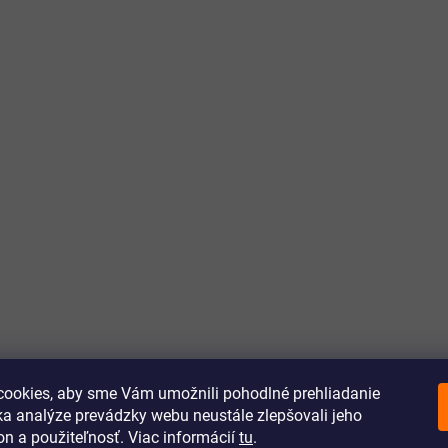
ookies, aby sme Vám umožnili pohodlné prehliadanie
a analýze prevádzky webu neustále zlepšovali jeho
on a použiteľnosť. Viac informácií
tu
.