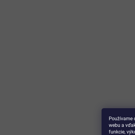
Používame c
webu a vďak
funkcie, výk