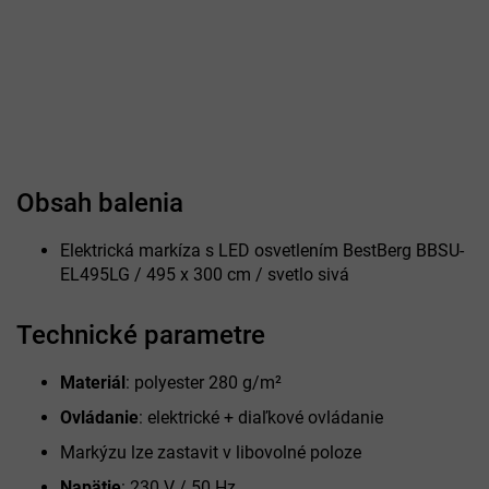
Obsah balenia
Elektrická markíza s LED osvetlením BestBerg BBSU-
EL495LG / 495 x 300 cm / svetlo sivá
Technické parametre
Materiál
: polyester 280 g/m²
Ovládanie
: elektrické + diaľkové ovládanie
Markýzu lze zastavit v libovolné poloze
Napätie
: 230 V / 50 Hz