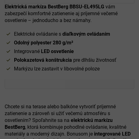
Elektrická markíza BestBerg BBSU-EL495LG
vám
zabezpečí komfortné zatienenie aj príjemné večerné
osvetlenie – jednoducho a bez námahy.
Elektrické ovládanie s
diaľkovým ovládaním
Odolný polyester 280 g/m²
Integrované
LED osvetlenie
Polokazetová konštrukcia
pre dlhšiu životnosť
Markýzu lze zastavit v libovolné poloze
Chcete si na terase alebo balkóne vytvoriť príjemné
zatienenie a zároveň si užiť večernú atmosféru s
osvetlením? Spoľahnite sa na
elektrickú markízu
BestBerg
, ktorá kombinuje pohodlné ovládanie, kvalitné
materiály a moderný dizajn. Bonusom je
integrované LED