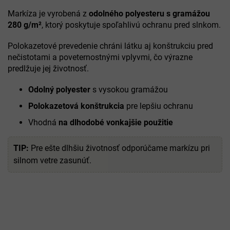
Markíza je vyrobená z
odolného polyesteru s gramážou
280 g/m²
, ktorý poskytuje spoľahlivú ochranu pred slnkom.
Polokazetové prevedenie chráni látku aj konštrukciu pred
nečistotami a poveternostnými vplyvmi, čo výrazne
predlžuje jej životnosť.
Odolný polyester
s vysokou gramážou
Polokazetová konštrukcia
pre lepšiu ochranu
Vhodná
na dlhodobé vonkajšie použitie
TIP:
Pre ešte dlhšiu životnosť odporúčame markízu pri
silnom vetre zasunúť.