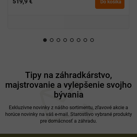
519,9 €
Do košíka
Z
á
Tipy na záhradkárstvo,
p
majstrovanie a vylepšenie svojho
ä
t
bývania
i
e
Exkluzívne novinky z nášho sortimentu, zľavové akcie a
horúce novinky na váš e-mail. Starostlivo vybrané produkty
pre domácnosť a záhradu.