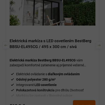
Elektrická markíza s LED osvetlením BestBerg
BBSU-EL495CG / 495 x 300 cm / sivá
Elektrická markíza BestBerg BBSU-EL495CG
vám
zabezpečí komfortné zatienenie aj príjemné večerné
osvetlenie – jednoducho a bez námahy.
Elektrické ovládanie s
diaľkovým ovládaním
Odolný polyester 280 g/m²
Integrované
LED osvetlenie
Polokazetová konštrukcia
pre dlhšiu životnosť
Markýzu lze zastavit v libovolné poloze