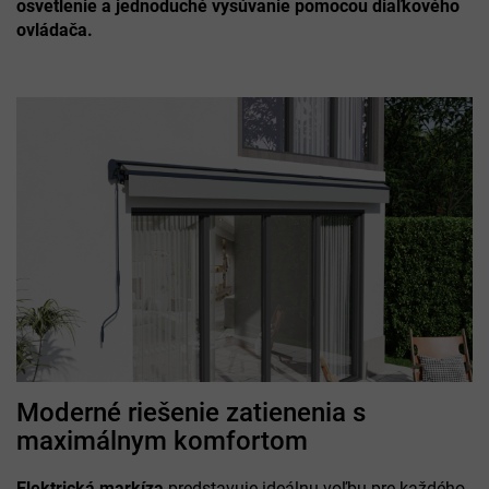
osvetlenie a jednoduché vysúvanie pomocou diaľkového
ovládača.
Moderné riešenie zatienenia s
maximálnym komfortom
Elektrická markíza
predstavuje ideálnu voľbu pre každého,