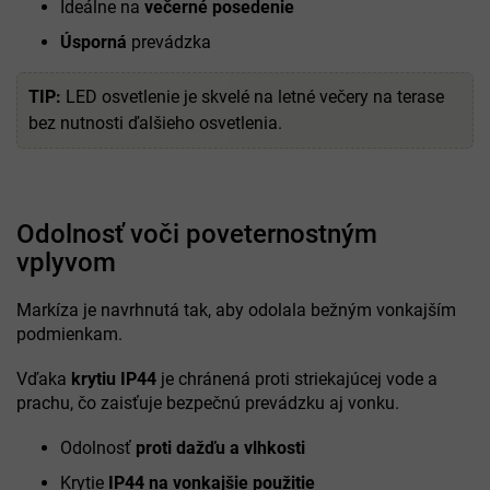
Ideálne na
večerné posedenie
Úsporná
prevádzka
TIP:
LED osvetlenie je skvelé na letné večery na terase
bez nutnosti ďalšieho osvetlenia.
Odolnosť voči poveternostným
vplyvom
Markíza je navrhnutá tak, aby odolala bežným vonkajším
podmienkam.
Vďaka
krytiu IP44
je chránená proti striekajúcej vode a
prachu, čo zaisťuje bezpečnú prevádzku aj vonku.
Odolnosť
proti dažďu a vlhkosti
Krytie
IP44 na vonkajšie použitie