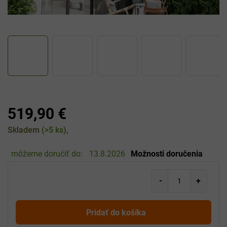
519,90 €
Jednotková
Skladem
(>5 ks)
cena:
môžeme doručiť do:
13.8.2026
Možnosti doručenia
Pridať do košíka