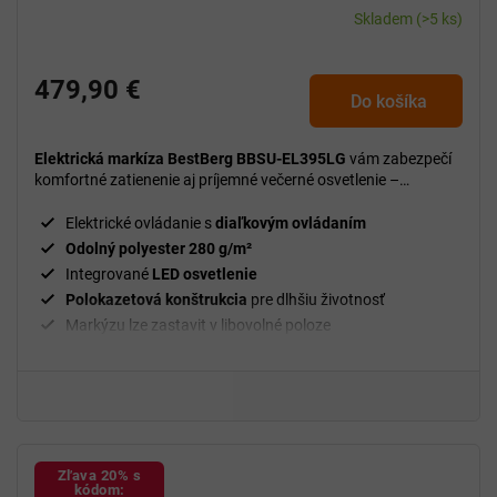
Skladem
(>5 ks)
479,90 €
Do košíka
Elektrická markíza BestBerg BBSU-EL395LG
vám zabezpečí
komfortné zatienenie aj príjemné večerné osvetlenie –
jednoducho a bez námahy.
Elektrické ovládanie s
diaľkovým ovládaním
Odolný polyester 280 g/m²
Integrované
LED osvetlenie
Polokazetová konštrukcia
pre dlhšiu životnosť
Markýzu lze zastavit v libovolné poloze
Zľava 20% s
kódom: