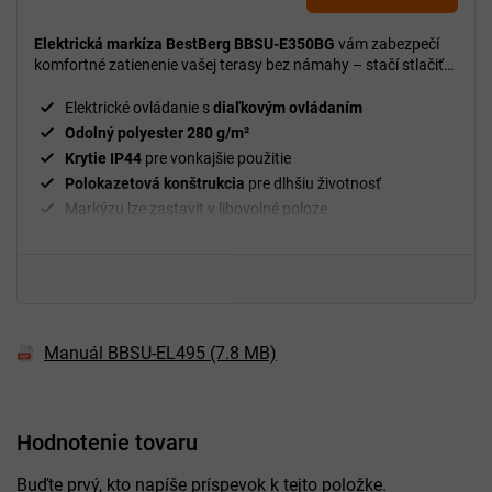
Elektrická markíza BestBerg BBSU-E350BG
vám zabezpečí
komfortné zatienenie vašej terasy bez námahy – stačí stlačiť
tlačidlo.
Elektrické ovládanie s
diaľkovým ovládaním
Odolný polyester 280 g/m²
Krytie IP44
pre vonkajšie použitie
Polokazetová konštrukcia
pre dlhšiu životnosť
Markýzu lze zastavit v libovolné poloze
Manuál BBSU-EL495 (7.8 MB)
Hodnotenie tovaru
Buďte prvý, kto napíše príspevok k tejto položke.