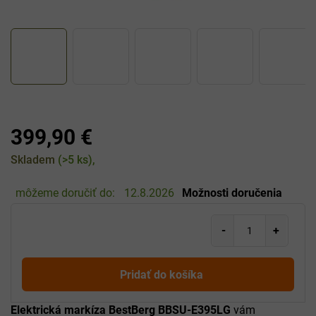
399,90 €
Jednotková
Skladem
(>5 ks)
cena:
môžeme doručiť do:
12.8.2026
Možnosti doručenia
Pridať do košíka
Elektrická markíza BestBerg BBSU-E395LG
vám