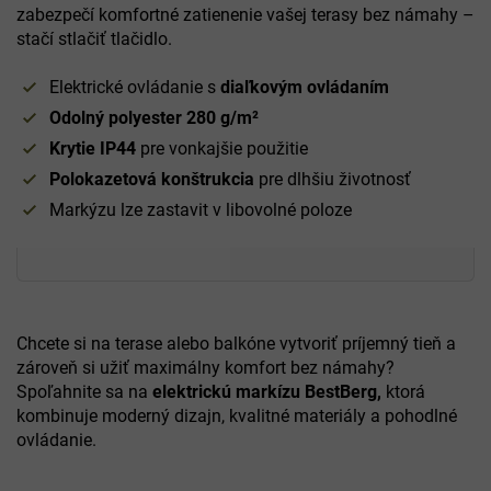
zabezpečí komfortné zatienenie vašej terasy bez námahy –
stačí stlačiť tlačidlo.
Elektrické ovládanie s
diaľkovým ovládaním
Odolný polyester 280 g/m²
Krytie IP44
pre vonkajšie použitie
Polokazetová konštrukcia
pre dlhšiu životnosť
Markýzu lze zastavit v libovolné poloze
Chcete si na terase alebo balkóne vytvoriť príjemný tieň a
zároveň si užiť maximálny komfort bez námahy?
Spoľahnite sa na
elektrickú markízu BestBerg,
ktorá
kombinuje moderný dizajn, kvalitné materiály a pohodlné
ovládanie.