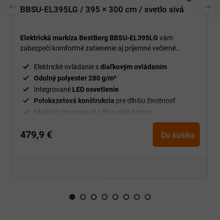
BBSU-EL395LG / 395 × 300 cm / svetlo sivá
Elektrická markíza BestBerg BBSU-EL395LG
vám
zabezpečí komfortné zatienenie aj príjemné večerné
osvetlenie – jednoducho a bez námahy.
Elektrické ovládanie s
diaľkovým ovládaním
Odolný polyester 280 g/m²
Integrované
LED osvetlenie
Polokazetová konštrukcia
pre dlhšiu životnosť
Markýzu lze zastavit v libovolné poloze
479,9 €
Do košíka