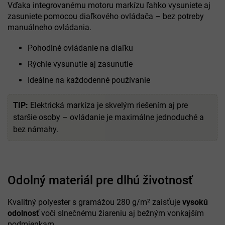
Vďaka integrovanému motoru markízu ľahko vysuniete aj
zasuniete pomocou diaľkového ovládača – bez potreby
manuálneho ovládania.
Pohodlné ovládanie na diaľku
Rýchle vysunutie aj zasunutie
Ideálne na každodenné používanie
TIP:
Elektrická markíza je skvelým riešením aj pre
staršie osoby – ovládanie je maximálne jednoduché a
bez námahy.
Odolný materiál pre dlhú životnosť
Kvalitný polyester s gramážou 280 g/m² zaisťuje
vysokú
odolnosť
voči slnečnému žiareniu aj bežným vonkajším
podmienkam.