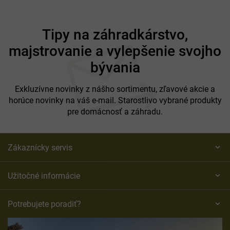
Z
á
Tipy na záhradkárstvo,
p
majstrovanie a vylepšenie svojho
ä
t
bývania
i
e
Exkluzívne novinky z nášho sortimentu, zľavové akcie a
horúce novinky na váš e-mail. Starostlivo vybrané produkty
pre domácnosť a záhradu.
Zákaznícky servis
Užitočné informácie
Potrebujete poradiť?