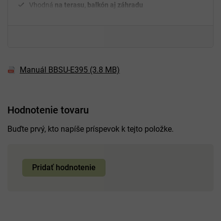
Vhodná
na terasu, balkón aj záhradu
Manuál BBSU-E395 (3.8 MB)
Hodnotenie tovaru
Buďte prvý, kto napíše príspevok k tejto položke.
Pridať hodnotenie