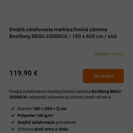
Dvojitá zaťahovacia markíza/bočná zástena
BestBerg BBSU-2S300CG / 180 x 600 cm / sivá
Skladem
(>5 ks)
119,90 €
Do košíka
Dvojitá zaťahovacia markíza/bočná zástena
BestBerg BBSU-
2S300CG
zabezpečí súkromie aj ochranu pred vetrom a
slnkom na vašej terase či záhrade.
Rozmer
180 × (300 × 2) cm
Polyester 180 g/m²
Dvojité zaťahovacie
prevedenie
Ochrana
proti vetru a slnku