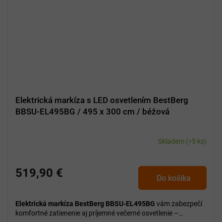
Elektrická markíza s LED osvetlením BestBerg
BBSU-EL495BG / 495 x 300 cm / béžová
Skladem
(>5 ks)
519,90 €
Do košíka
Elektrická markíza BestBerg BBSU-EL495BG
vám zabezpečí
komfortné zatienenie aj príjemné večerné osvetlenie –