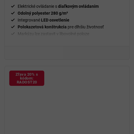
jednoducho a bez námahy.
Elektrické ovládanie s
diaľkovým ovládaním
Odolný polyester 280 g/m²
Integrované
LED osvetlenie
Polokazetová konštrukcia
pre dlhšiu životnosť
Markýzu lze zastavit v libovolné poloze
Zľava 20% s
kódom:
RADOST20