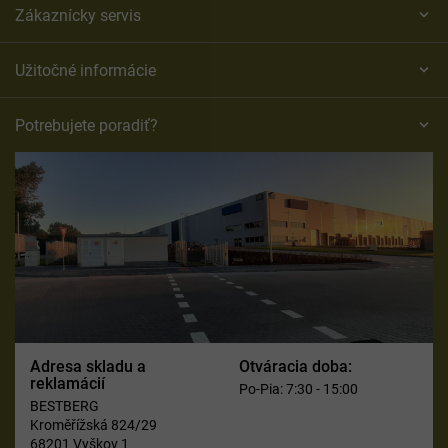
Zákaznícky servis
Užitočné informácie
Potrebujete poradiť?
Adresa skladu a
Otváracia doba:
reklamácií
Po-Pia: 7:30 - 15:00
BESTBERG
Kroměřížská 824/29
68201 Vyškov 1