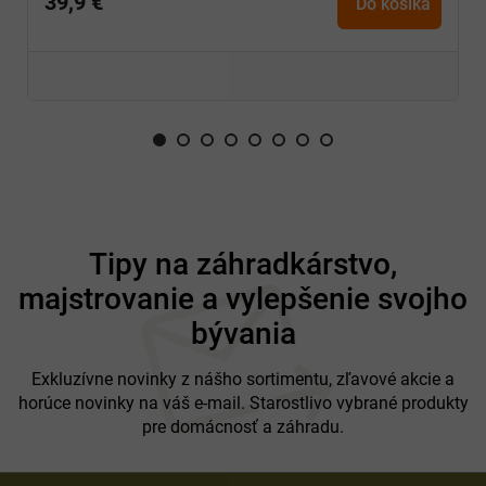
39,9 €
Do košíka
Z
á
Tipy na záhradkárstvo,
p
majstrovanie a vylepšenie svojho
ä
t
bývania
i
e
Exkluzívne novinky z nášho sortimentu, zľavové akcie a
horúce novinky na váš e-mail. Starostlivo vybrané produkty
pre domácnosť a záhradu.