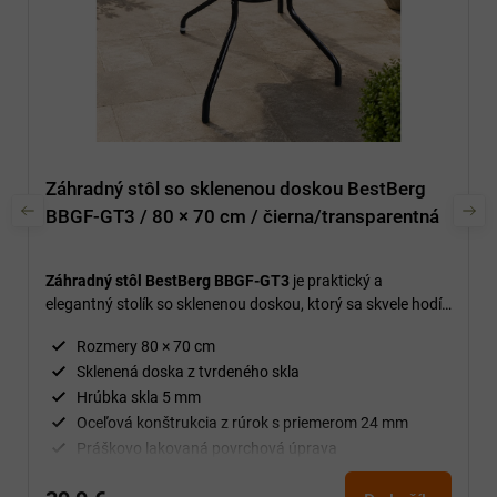
Záhradný stôl so sklenenou doskou BestBerg
BBGF-GT3 / 80 × 70 cm / čierna/transparentná
Záhradný stôl BestBerg BBGF-GT3
je praktický a
elegantný stolík so sklenenou doskou, ktorý sa skvele hodí
do záhrady, na terasu aj balkón.
Rozmery 80 × 70 cm
Sklenená doska z tvrdeného skla
Hrúbka skla 5 mm
Oceľová konštrukcia z rúrok s priemerom 24 mm
Práškovo lakovaná povrchová úprava