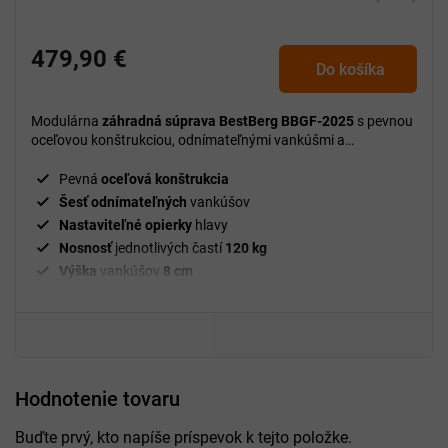
479,90 €
Do košíka
Modulárna
záhradná súprava BestBerg BBGF-2025
s pevnou
oceľovou konštrukciou, odnímateľnými vankúšmi a
nastaviteľnými opierkami hlavy prináša maximálny komfort a
flexibilitu pre váš vonkajší priestor.
Pevná
oceľová konštrukcia
Šesť odnímateľných
vankúšov
Nastaviteľné opierky
hlavy
Nosnosť
jednotlivých častí
120 kg
Výška
vankúšov
8 cm
Rozmery dvojitého sedadla
120 x 70 x 31/68 cm
Rozmery rohovej sedačky
70 x 70 x 31/68 cm
Rozmery stola
70 x 70 x 30 cm
Rozmery odkladacieho stolíka
39 x 35 x 55 cm
Farba
sivá
Hodnotenie tovaru
Buďte prvý, kto napíše príspevok k tejto položke.