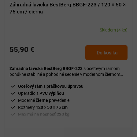
Záhradná lavička BestBerg BBGF-223 / 120 × 50 ×
75 cm / čierna
Skladem
(4 ks)
55,90 €
Do košíka
Záhradná lavička BestBerg BBGF-223
s oceľovým rámom
ponúkne stabilné a pohodlné sedenie v modernom čiernom
dizajne s nosnosťou až 220 kg.
Oceľový rám s práškovou úpravou
Operadlo s
PVC výplňou
Moderné
čierne
prevedenie
Rozmery
120 × 50 × 75 cm
Maximálna
nosnosť 220 kg