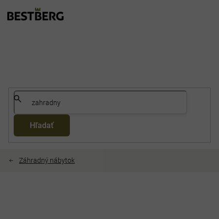
Prejsť
na
obsah
Hľadať
Záhradný nábytok