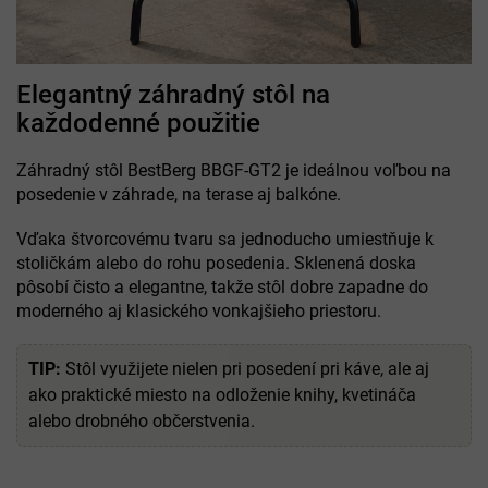
Elegantný záhradný stôl na
každodenné použitie
Záhradný stôl BestBerg BBGF-GT2 je ideálnou voľbou na
posedenie v záhrade, na terase aj balkóne.
Vďaka štvorcovému tvaru sa jednoducho umiestňuje k
stoličkám alebo do rohu posedenia. Sklenená doska
pôsobí čisto a elegantne, takže stôl dobre zapadne do
moderného aj klasického vonkajšieho priestoru.
TIP:
Stôl využijete nielen pri posedení pri káve, ale aj
ako praktické miesto na odloženie knihy, kvetináča
alebo drobného občerstvenia.