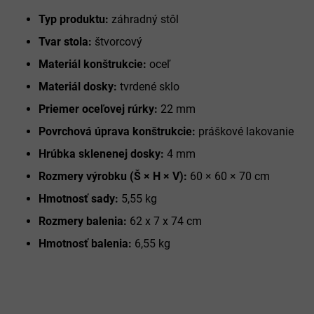
Typ produktu:
záhradný stôl
Tvar stola:
štvorcový
Materiál konštrukcie:
oceľ
Materiál dosky:
tvrdené sklo
Priemer oceľovej rúrky:
22 mm
Povrchová úprava konštrukcie:
práškové lakovanie
Hrúbka sklenenej dosky:
4 mm
Rozmery výrobku (Š × H × V):
60 × 60 × 70 cm
Hmotnosť sady:
5,55 kg
Rozmery balenia:
62 x 7 x 74 cm
Hmotnosť balenia:
6,55 kg