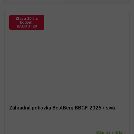
Zľava 20% s
kódom:
RADOST20
Záhradná pohovka BestBerg BBGF-2025 / sivá
Skladem
(>5 ks)