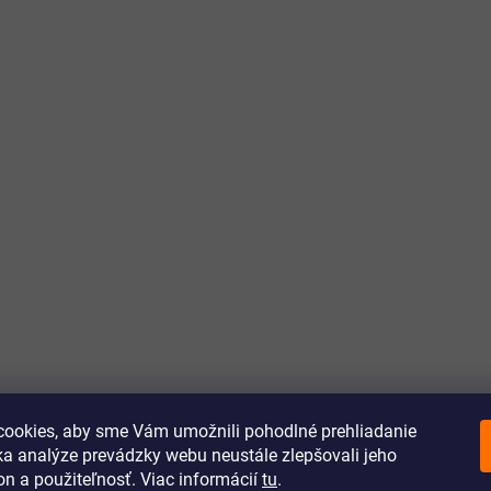
ookies, aby sme Vám umožnili pohodlné prehliadanie
a analýze prevádzky webu neustále zlepšovali jeho
on a použiteľnosť. Viac informácií
tu
.