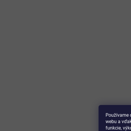
Používame c
webu a vďak
funkcie, výk