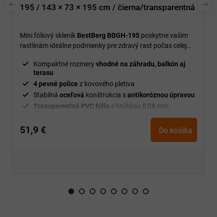
195 / 143 × 73 × 195 cm / čierna/transparentná
Mini fóliový skleník
BestBerg BBGH-195
poskytne vašim
rastlinám ideálne podmienky pre zdravý rast počas celej
pestovateľskej sezóny.
Kompaktné rozmery
vhodné na záhradu, balkón aj
terasu
4 pevné police
z kovového pletiva
Stabilná
oceľová
konštrukcia s
antikoróznou úpravou
Transparentná PVC fólia
s hrúbkou 0,08 mm
Jednoduchá montáž
pomocou plastových konektorov
51,9 €
Do košíka