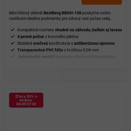
Mini fóliový skleník
BestBerg BBGH-158
poskytne vašim
rastlinám ideálne podmienky pre zdravý rast počas celej
pestovateľskej sezóny.
Kompaktné rozmery
vhodné na záhradu, balkón aj terasu
4 pevné police
z kovového pletiva
Stabilná
oceľová
konštrukcia s
antikoróznou úpravou
Transparentná PVC fólia
s hrúbkou 0,08 mm
Jednoduchá montáž
pomocou plastových konektorov
Zľava 20% s
kódom:
RADOST20