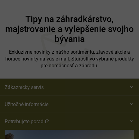
Z
á
Tipy na záhradkárstvo,
p
majstrovanie a vylepšenie svojho
ä
t
bývania
i
e
Exkluzívne novinky z nášho sortimentu, zľavové akcie a
horúce novinky na váš e-mail. Starostlivo vybrané produkty
pre domácnosť a záhradu.
Zákaznícky servis
Užitočné informácie
Potrebujete poradiť?