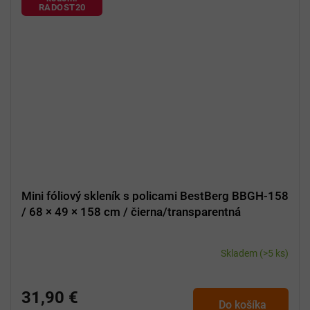
RADOST20
Mini fóliový skleník s policami BestBerg BBGH-158
/ 68 × 49 × 158 cm / čierna/transparentná
Skladem
(>5 ks)
31,90 €
Do košíka