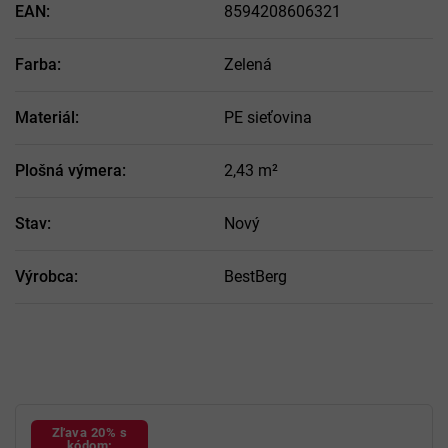
EAN
:
8594208606321
Farba
:
Zelená
Materiál
:
PE sieťovina
Plošná výmera
:
2,43 m²
Stav
:
Nový
Výrobca
:
BestBerg
Zľava 20% s
kódom: