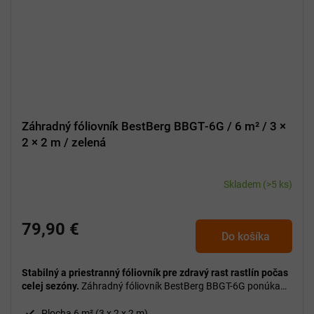
Záhradný fóliovník BestBerg BBGT‑6G / 6 m² / 3 ×
2 × 2 m / zelená
Skladem
(>5 ks)
79,90 €
Do košíka
Stabilný a priestranný fóliovník pre zdravý rast rastlín počas
celej sezóny.
Záhradný fóliovník BestBerg BBGT-6G ponúka
pevnú pozinkovanú konštrukciu, odolný kryt z PE sieťoviny a
praktické rolovacie dvere aj okná pre jednoduché vetranie.
Plocha 6 m² (3 x 2 x 2 m)