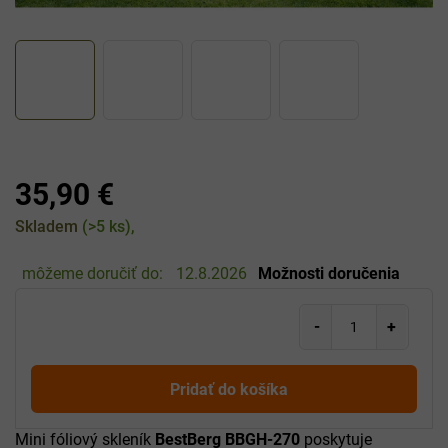
35,90 €
Jednotková
Skladem
(>5 ks)
cena:
môžeme doručiť do:
12.8.2026
Možnosti doručenia
Pridať do košíka
Mini fóliový skleník
BestBerg BBGH-270
poskytuje