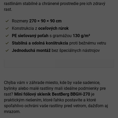
rastlinám stabilné a chránené prostredie pre ich zdravý
rast.
Rozmery
270 × 90 × 90 cm
Konstrukcia z
oceľových rúrok
PE sieťovaný poťah
s gramážou
130 g/m²
Stabilná a odolná konštrukcia
proti bežnému vetru
Jednoduchá montáž
bez špeciálnych nástrojov
Chýba vám v záhrade miesto, kde by vaše sadenice,
bylinky alebo malé rastliny mali ideálne podmienky pre
rast?
Mini fóliový skleník BestBerg BBGH-270
je
praktickým riešením, ktoré ľahko postavíte a ktoré
spoľahlivo ochráni vaše rastliny pred vetrom, dažďom aj
mrazom.