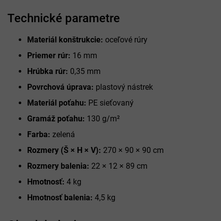
Technické parametre
Materiál konštrukcie:
oceľové rúry
Priemer rúr:
16 mm
Hrúbka rúr:
0,35 mm
Povrchová úprava:
plastový nástrek
Materiál poťahu:
PE sieťovaný
Gramáž poťahu:
130 g/m²
Farba:
zelená
Rozmery (Š × H × V):
270 × 90 × 90 cm
Rozmery balenia:
22 × 12 × 89 cm
Hmotnosť:
4 kg
Hmotnosť balenia:
4,5 kg