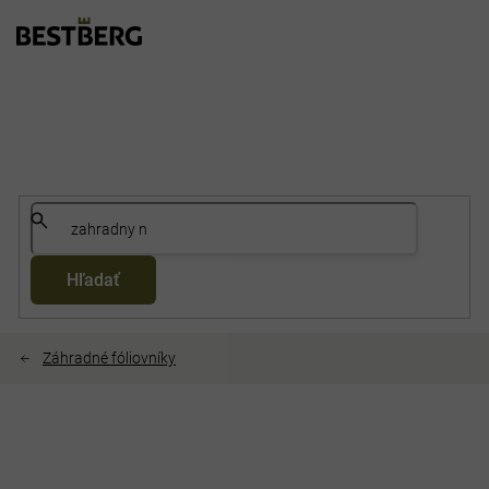
Prejsť
na
obsah
Hľadať
Záhradné fóliovníky