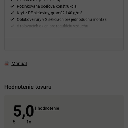
Pozinkovaná oceľová konštrukcia
Kryt z PE sieťoviny, gramáž 140 g/m²
Oblúkové rúry v 2 sekciách pre jednoduchú montáž
6 rolovacích okien pre reguláciu vzduchu
Manuál
Hodnotenie tovaru
5,0
Priemerné
1 hodnotenie
hodnotenie
produktu
5
1x
je