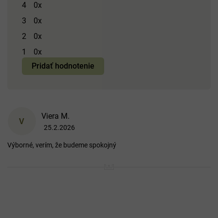
4
0x
5,0
3
0x
z 5
hviezdičiek.
2
0x
1
0x
Pridať hodnotenie
V
Viera M.
ý
V
25.2.2026
p
Hodnotenie produktu je 5 z 5 hviezdičiek.
i
Výborné, verím, že budeme spokojný
s
h
o
d
n
o
t
e