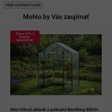
n
High-contrast mode
í
Mohlo by Vás zaujímať
Zľava 20% s
kódom:
RADOST20
Mini fóliový skleník s policami BestBerg BBGH-