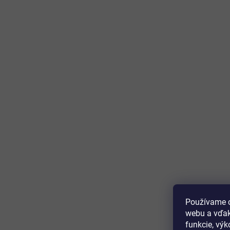
Používame c
webu a vďak
funkcie, výk