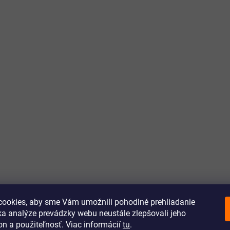
ookies, aby sme Vám umožnili pohodlné prehliadanie
a analýze prevádzky webu neustále zlepšovali jeho
on a použiteľnosť. Viac informácií
tu
.