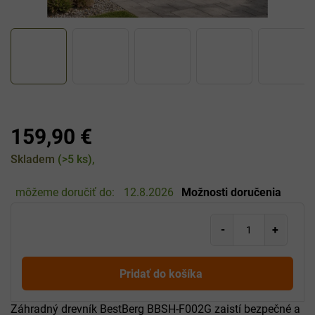
159,90 €
Jednotková
Skladem
(>5 ks)
cena:
môžeme doručiť do:
12.8.2026
Možnosti doručenia
Pridať do košíka
Záhradný drevník BestBerg BBSH-F002G zaistí bezpečné a