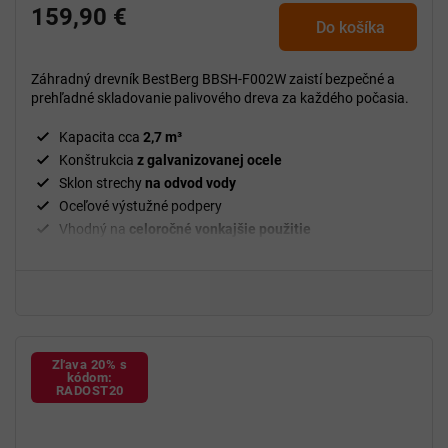
159,90 €
Do košíka
Záhradný drevník BestBerg BBSH-F002W zaistí bezpečné a
prehľadné skladovanie palivového dreva za každého počasia.
Kapacita cca
2,7 m³
Konštrukcia
z galvanizovanej ocele
Sklon strechy
na odvod vody
Oceľové výstužné podpery
Vhodný na
celoročné vonkajšie použitie
Zľava 20% s
kódom:
RADOST20