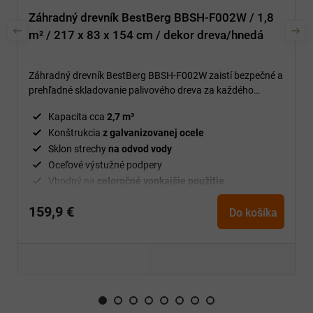
Záhradný drevník BestBerg BBSH-F002W / 1,8
m² / 217 x 83 x 154 cm / dekor dreva/hnedá
Záhradný drevník BestBerg BBSH-F002W zaistí bezpečné a
prehľadné skladovanie palivového dreva za každého
počasia.
Kapacita cca
2,7 m³
Konštrukcia
z galvanizovanej ocele
Sklon strechy
na odvod vody
Oceľové výstužné podpery
Vhodný na
celoročné vonkajšie použitie
159,9 €
Do košíka