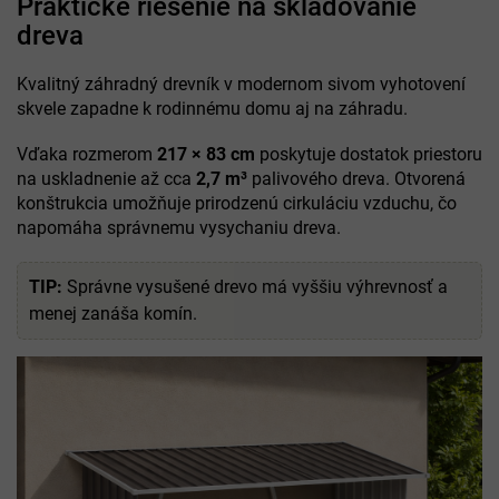
Praktické riešenie na skladovanie
dreva
Kvalitný záhradný drevník v modernom sivom vyhotovení
skvele zapadne k rodinnému domu aj na záhradu.
Vďaka rozmerom
217 × 83 cm
poskytuje dostatok priestoru
na uskladnenie až cca
2,7 m³
palivového dreva. Otvorená
konštrukcia umožňuje prirodzenú cirkuláciu vzduchu, čo
napomáha správnemu vysychaniu dreva.
TIP:
Správne vysušené drevo má vyššiu výhrevnosť a
menej zanáša komín.