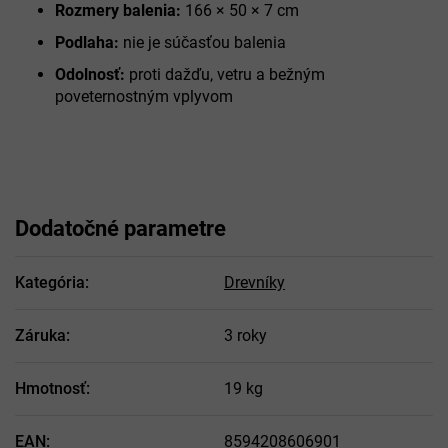
Rozmery balenia:
166 × 50 × 7 cm
Podlaha:
nie je súčasťou balenia
Odolnosť:
proti dažďu, vetru a bežným
poveternostným vplyvom
Dodatočné parametre
Kategória
:
Drevníky
Záruka
:
3 roky
Hmotnosť
:
19 kg
EAN
:
8594208606901