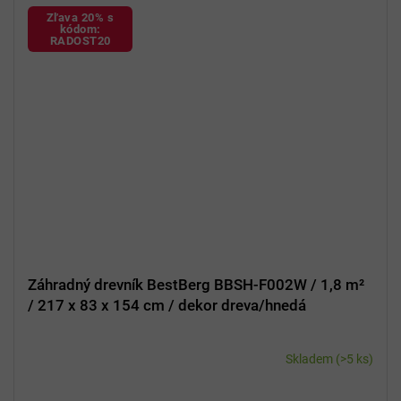
Zľava 20% s
kódom:
RADOST20
Záhradný drevník BestBerg BBSH-F002W / 1,8 m²
/ 217 x 83 x 154 cm / dekor dreva/hnedá
Skladem
(>5 ks)