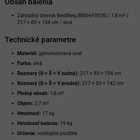
Obsah balenia
Záhradný drevník BestBerg BBSH-F002G / 1,8 m² /
217 × 83 × 154 cm / sivá
Technické parametre
Materiál:
galvanizovaná oceľ
Farba:
sivá
Rozmery (D × Š × V zadná):
217 × 83 × 154 cm
Rozmery (D × Š × V predná):
217 × 83 × 142 cm
Plošný obsah:
1,8 m²
Objem:
2,7 m³
Hmotnosť:
17 kg
Hmotnosť balenia:
19 kg
Určenie:
vonkajšie použitie