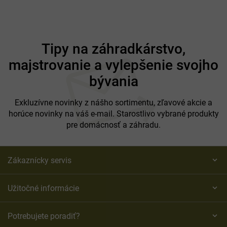
Z
á
Tipy na záhradkárstvo,
p
majstrovanie a vylepšenie svojho
ä
t
bývania
i
e
Exkluzívne novinky z nášho sortimentu, zľavové akcie a
horúce novinky na váš e-mail. Starostlivo vybrané produkty
pre domácnosť a záhradu.
Zákaznícky servis
Užitočné informácie
Potrebujete poradiť?