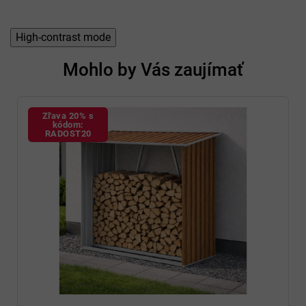
High-contrast mode
Mohlo by Vás zaujímať
Zľava 20% s
kódom:
RADOST20