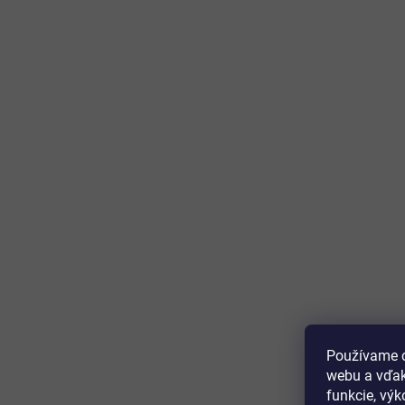
Používame c
webu a vďak
funkcie, výk