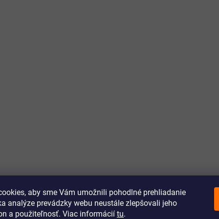
ookies, aby sme Vám umožnili pohodlné prehliadanie
a analýze prevádzky webu neustále zlepšovali jeho
on a použiteľnosť. Viac informácií
tu
.