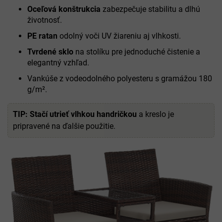
Oceľová konštrukcia
zabezpečuje stabilitu a dlhú
životnosť.
PE ratan
odolný voči UV žiareniu aj vlhkosti.
Tvrdené sklo
na stolíku pre jednoduché čistenie a
elegantný vzhľad.
Vankúše z vodeodolného polyesteru s gramážou 180
g/m².
TIP:
Stačí utrieť vlhkou handričkou
a kreslo je
pripravené na ďalšie použitie.