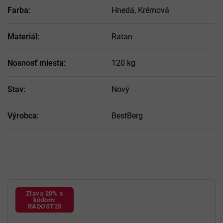
Farba
:
Hnedá, Krémová
Materiál
:
Ratan
Nosnosť miesta
:
120 kg
Stav
:
Nový
Výrobca
:
BestBerg
Zľava 20% s
kódom:
RADOST20