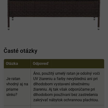
Časté otázky
Otázka
Odpoveď
Áno, použitý umelý ratan je odolný voči
Je ratan
UV žiareniu a farby nevyblednú ani pri
vhodný aj na
dlhodobom vystavení slnečnému
priame
žiareniu. Aj tak však odporúčame pri
slnko?
dlhodobom používaní bez zastrešenia
zakrývať nábytok ochrannou plachtou.