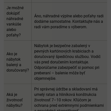
Je možné
dokúpiť
Áno, náhradné výplne alebo poťahy radi
náhradné
dodáme samostatne. Kontaktujte nás a
vankúše
radi vám poradíme s výberom.
alebo
poťahy?
Nábytok je bezpečne zabalený v
pevných kartónových krabiciach a
Ako je
doručovaný špedičnou službou. Vodič
nábytok
vás pred doručením kontaktuje.
balený a
Odporúčame zabezpečiť si pomoc pri
doručovaný?
preberaní – balenie môže byť
objemnejšie.
Pri správnej údržbe a skladovaní má
Aká je
umelý ratan a hliníková konštrukcia
životnosť
životnosť 7–10 rokov. Kľúčom je
nábytku?
ochrana pred extrémnymi podmienkami
a pravidelná starostlivosť.