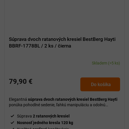
Súprava dvoch ratanových kresiel BestBerg Hayti
BBRF-1778BL / 2 ks / čierna
Skladem
(>5 ks)
79,90 €
Do košíka
Elegantná
súprava dvoch ratanových kresiel BestBerg Hayti
ponúka pohodlné sedenie, ľahkú manipuláciu a odolnú
konštrukciu ideálnu do záhrady, na terasu aj balkón.
Súprava
2 ratanových kresiel
Nosnosť jedného kresla 120 kg