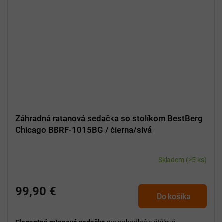
Záhradná ratanová sedačka so stolíkom BestBerg
Chicago BBRF-1015BG / čierna/sivá
Skladem
(>5 ks)
99,90 €
Do košíka
Elegantná ratanová sedačka
pre pohodlné a štýlové