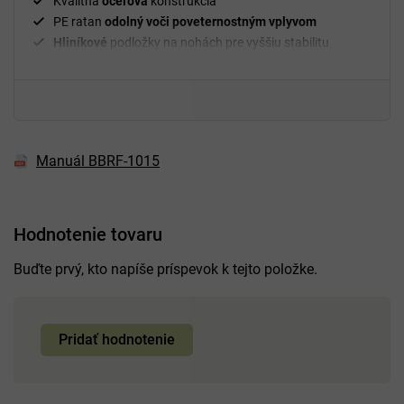
Kvalitná
oceľová
konštrukcia
PE ratan
odolný voči poveternostným vplyvom
Hliníkové
podložky na nohách pre vyššiu stabilitu
Materiál
oceľ, polyester, hliník
Farba ratanu
čierná
Rozmery kresla
56 x 60 x 90 cm
Nízka hmotnosť
pre jednoduché prenášanie
Moderný a elegantný
dizajn vhodný do exteriéru
Manuál BBRF-1015
Hodnotenie tovaru
Buďte prvý, kto napíše príspevok k tejto položke.
Pridať hodnotenie