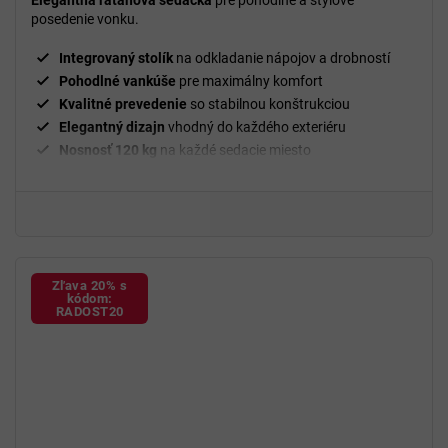
posedenie vonku.
Integrovaný stolík
na odkladanie nápojov a drobností
Pohodlné vankúše
pre maximálny komfort
Kvalitné prevedenie
so stabilnou konštrukciou
Elegantný dizajn
vhodný do každého exteriéru
Nosnosť 120 kg
na každé sedacie miesto
Zľava 20% s
kódom:
RADOST20