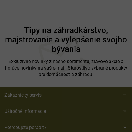
Farba ratanu
sivá
Farba vankúšov
sivá
Rozmery
138 x 62 x 85 cm
Z
Hmotnosť
14 kg
á
Tipy na záhradkárstvo,
Vhodná
do záhrady, na terasu aj balkón
p
majstrovanie a vylepšenie svojho
ä
t
bývania
i
e
Exkluzívne novinky z nášho sortimentu, zľavové akcie a
horúce novinky na váš e-mail. Starostlivo vybrané produkty
pre domácnosť a záhradu.
Zákaznícky servis
Užitočné informácie
Potrebujete poradiť?