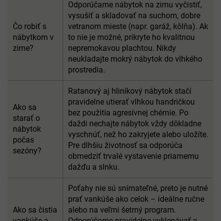
Odporúčame nábytok na zimu vyčistiť,
vysušiť a skladovať na suchom, dobre
Čo robiť s
vetranom mieste (napr. garáž, kôlňa). Ak
nábytkom v
to nie je možné, prikryte ho kvalitnou
zime?
nepremokavou plachtou. Nikdy
neukladajte mokrý nábytok do vlhkého
prostredia.
Ratanový aj hliníkový nábytok stačí
pravidelne utierať vlhkou handričkou
Ako sa
bez použitia agresívnej chémie. Po
starať o
daždi nechajte nábytok vždy dôkladne
nábytok
vyschnúť, než ho zakryjete alebo uložíte.
počas
Pre dlhšiu životnosť sa odporúča
sezóny?
obmedziť trvalé vystavenie priamemu
dažďu a slnku.
Poťahy nie sú snímateľné, preto je nutné
prať vankúše ako celok – ideálne ručne
Ako sa čistia
alebo na veľmi šetrný program.
vankúše a
Odporúčame pravidelne vyklepávať a