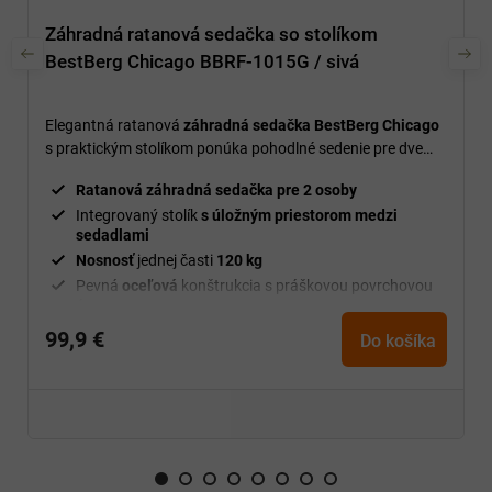
Záhradná ratanová sedačka so stolíkom
BestBerg Chicago BBRF-1015G / sivá
Elegantná ratanová
záhradná sedačka BestBerg Chicago
s praktickým stolíkom ponúka pohodlné sedenie pre dve
osoby, odolné materiály a moderný dizajn vhodný do
Ratanová záhradná sedačka pre 2 osoby
každého exteriéru.
Integrovaný stolík
s úložným priestorom medzi
sedadlami
Nosnosť
jednej časti
120 kg
Pevná
oceľová
konštrukcia s práškovou povrchovou
úpravou
Ratanový povrch
odolný voči poveternostným
99,9 €
Do košíka
vplyvom
Pohodlné vankúše z
vodeodolného
polyesteru
Výška
vankúša
5 cm
Tvrdené sklo na stolíku s hrúbkou 5 mm
Jednoduchá
údržba a dlhá
životnosť
Materiál
oceľ, vodeodolný polyester, tvrdené sklo