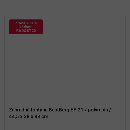
Zľava 20% s
kódom:
RADOST20
Záhradná fontána BestBerg EF-21 / polyresin /
44,5 x 38 x 99 cm