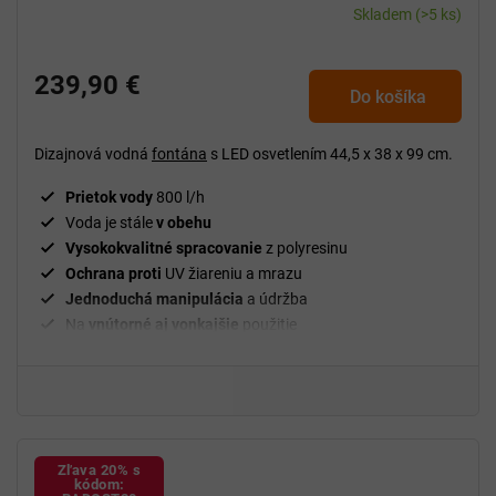
Skladem
(>5 ks)
239,90 €
Do košíka
Dizajnová vodná
fontána
s LED osvetlením 44,5 x 38 x 99 cm.
Prietok vody
800 l/h
Voda je stále
v obehu
Vysokokvalitné spracovanie
z polyresinu
Ochrana proti
UV žiareniu a mrazu
Jednoduchá manipulácia
a údržba
Na
vnútorné aj vonkajšie
použitie
Zľava 20% s
kódom: