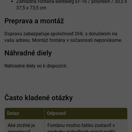
Záhradná fontána BestBerg EF-16 / polyresin / 30,5 x
37,5 x 73,5 cm
Preprava a montáž
Dopravu zabezpečuje spoločnosť DHL s doručením na
vašu adresu. Montáž fontány v súčasnosti neponúkame.
Náhradné diely
Náhradné diely sú k dispozícii.
Často kladené otázky
Dotaz
Odpoveď
Aké zložité je
Fontánu možno ľahko zostaviť v
zmontovať
priebehu niekoľkých minút podľa