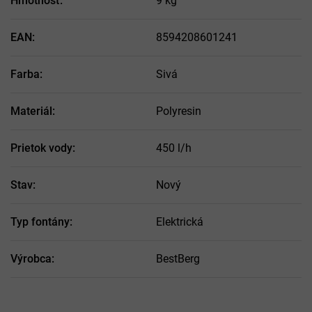
Hmotnosť
:
9 kg
EAN
:
8594208601241
Farba
:
Sivá
Materiál
:
Polyresin
Prietok vody
:
450 l/h
Stav
:
Nový
Typ fontány
:
Elektrická
Výrobca
:
BestBerg