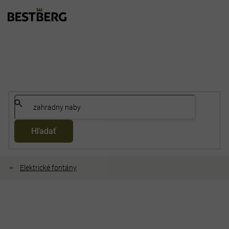
Prejsť
na
obsah
Hľadať
Elektrické fontány