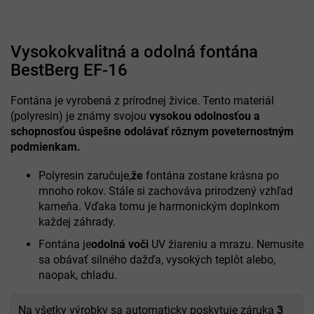
Vysokokvalitná a odolná fontána
BestBerg EF-16
Fontána je vyrobená z prírodnej živice. Tento materiál
(polyresin) je známy svojou
vysokou odolnosťou a
schopnosťou úspešne odolávať rôznym poveternostným
podmienkam.
Polyresin zaručuje,
že
fontána zostane krásna po
mnoho rokov. Stále si zachováva prirodzený vzhľad
kameňa. Vďaka tomu je harmonickým doplnkom
každej záhrady.
Fontána je
odolná voči
UV žiareniu a mrazu. Nemusíte
sa obávať silného dažďa, vysokých teplôt alebo,
naopak, chladu.
Na všetky výrobky sa automaticky poskytuje záruka
3