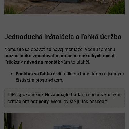
Jednoduchá inštalácia a ľahká údržba
Nemusíte sa obávať zdĺhavej montáže. Vodnú fontánu
možno ľahko zmontovať v priebehu niekoľkých minút
.
Priložený
návod na montáž
vám to uľahčí.
Fontána sa ľahko čistí
mäkkou handričkou a jemným
čistiacim prostriedkom.
TIP:
Upozornenie.
Nezapínajte
fontánu spolu s vodným
čerpadlom
bez vody
. Mohli by ste ju tak poškodiť.