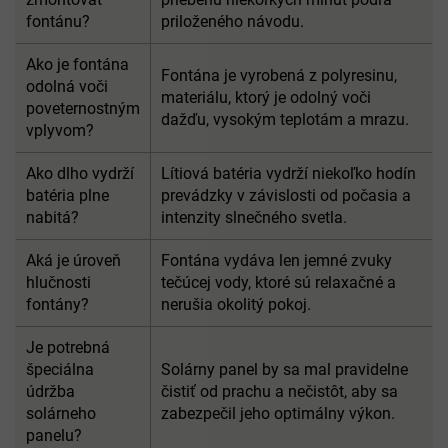
fontánu?
priloženého návodu.
Ako je fontána
Fontána je vyrobená z polyresinu,
odolná voči
materiálu, ktorý je odolný voči
poveternostným
dažďu, vysokým teplotám a mrazu.
vplyvom?
Ako dlho vydrží
Lítiová batéria vydrží niekoľko hodín
batéria plne
prevádzky v závislosti od počasia a
nabitá?
intenzity slnečného svetla.
Aká je úroveň
Fontána vydáva len jemné zvuky
hlučnosti
tečúcej vody, ktoré sú relaxačné a
fontány?
nerušia okolitý pokoj.
Je potrebná
špeciálna
Solárny panel by sa mal pravidelne
údržba
čistiť od prachu a nečistôt, aby sa
solárneho
zabezpečil jeho optimálny výkon.
panelu?