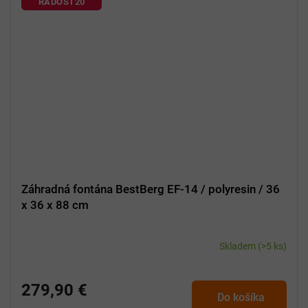
RADOST20
Záhradná fontána BestBerg EF-14 / polyresin / 36
x 36 x 88 cm
Skladem
(>5 ks)
279,90 €
Do košíka