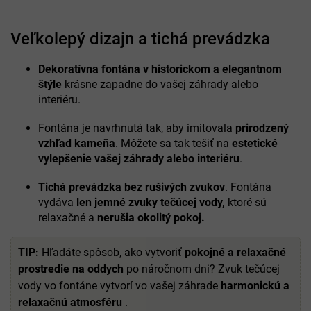
Veľkolepý dizajn a tichá prevádzka
Dekoratívna fontána v historickom a elegantnom
štýle
krásne zapadne do vašej záhrady alebo
interiéru.
Fontána je navrhnutá tak, aby imitovala
prirodzený
vzhľad kameňa
. Môžete sa tak tešiť na
estetické
vylepšenie vašej záhrady alebo interiéru
.
Tichá prevádzka bez rušivých zvukov
. Fontána
vydáva
len jemné zvuky tečúcej vody,
ktoré sú
relaxačné a
nerušia okolitý pokoj.
TIP:
Hľadáte spôsob, ako vytvoriť
pokojné a relaxačné
prostredie na oddych
po náročnom dni? Zvuk tečúcej
vody vo fontáne vytvorí vo vašej záhrade
harmonickú a
relaxačnú atmosféru
.