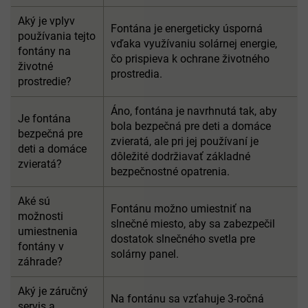
Aký je vplyv
Fontána je energeticky úsporná
používania tejto
vďaka využívaniu solárnej energie,
fontány na
čo prispieva k ochrane životného
životné
prostredia.
prostredie?
Áno, fontána je navrhnutá tak, aby
Je fontána
bola bezpečná pre deti a domáce
bezpečná pre
zvieratá, ale pri jej používaní je
deti a domáce
dôležité dodržiavať základné
zvieratá?
bezpečnostné opatrenia.
Aké sú
Fontánu možno umiestniť na
možnosti
slnečné miesto, aby sa zabezpečil
umiestnenia
dostatok slnečného svetla pre
fontány v
solárny panel.
záhrade?
Aký je záručný
Na fontánu sa vzťahuje 3-ročná
servis a