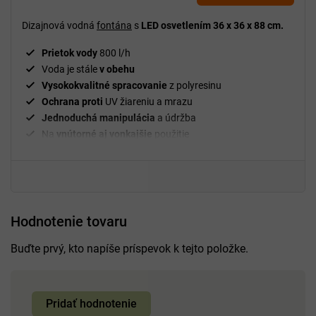
Dizajnová vodná
fontána
s
LED osvetlením 36 x 36 x 88 cm.
Prietok vody
800 l/h
Voda je stále
v obehu
Vysokokvalitné spracovanie
z polyresinu
Ochrana proti
UV žiareniu a mrazu
Jednoduchá manipulácia
a údržba
Na
vnútorné aj vonkajšie
použitie
Hodnotenie tovaru
Buďte prvý, kto napíše príspevok k tejto položke.
Pridať hodnotenie