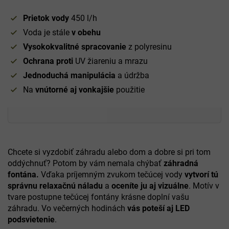
Prietok vody
450 l/h
Voda je stále
v obehu
Vysokokvalitné spracovanie
z polyresinu
Ochrana proti
UV žiareniu a mrazu
Jednoduchá manipulácia
a údržba
Na
vnútorné aj vonkajšie
použitie
Chcete si vyzdobiť záhradu alebo dom a dobre si pri tom
oddýchnuť? Potom by vám nemala chýbať
záhradná
fontána.
Vďaka príjemným zvukom tečúcej vody
vytvorí tú
správnu relaxačnú náladu
a
oceníte ju aj vizuálne
. Motív v
tvare postupne tečúcej fontány krásne doplní vašu
záhradu. Vo večerných hodinách
vás poteší aj LED
podsvietenie
.