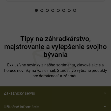
Z
á
Tipy na záhradkárstvo,
p
majstrovanie a vylepšenie svojho
ä
t
bývania
i
e
Exkluzívne novinky z nášho sortimentu, zľavové akcie a
horúce novinky na váš e-mail. Starostlivo vybrané produkty
pre domácnosť a záhradu.
Zákaznícky servis
Užitočné informácie