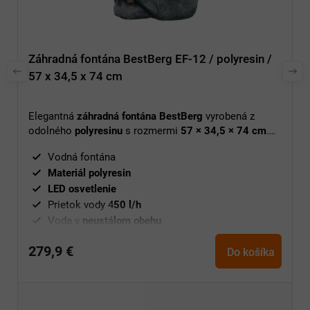
Záhradná fontána BestBerg EF-12 / polyresin /
57 x 34,5 x 74 cm
Elegantná
záhradná fontána BestBerg
vyrobená z
odolného
polyresinu
s rozmermi
57 × 34,5 × 74 cm
.
Vytvára
upokojujúcu atmosféru
a slúži ako výrazná
Vodná fontána
dekorácia záhrady alebo terasy
.
Materiál polyresin
LED osvetlenie
Prietok vody 4
50 l/h
Voda v
neustálom obehu
Ochrana proti UV žiareniu a mrazu
279,9 €
Do košíka
Rozměry 57 x 34,5 x 74 cm
Jednoduchá manipulácia
Po
užitie vonku aj vnútri