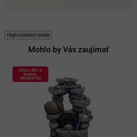
High-contrast mode
Mohlo by Vás zaujímať
Zľava 20% s
kódom:
RADOST20