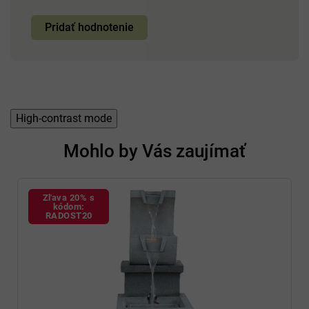
Pridať hodnotenie
High-contrast mode
Mohlo by Vás zaujímať
Zľava 20% s
kódom:
RADOST20