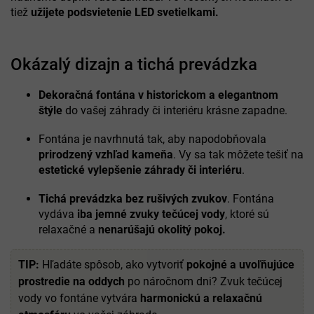
tiež
užijete podsvietenie LED svetielkami.
Okázalý dizajn a tichá prevádzka
Dekoračná fontána v historickom a elegantnom
štýle
do vašej záhrady či interiéru krásne zapadne.
Fontána je navrhnutá tak, aby napodobňovala
prirodzený vzhľad kameňa
. Vy sa tak môžete tešiť na
estetické vylepšenie záhrady či interiéru
.
Tichá prevádzka bez rušivých zvukov
. Fontána
vydáva
iba jemné zvuky tečúcej vody
, ktoré sú
relaxačné a
nenarúšajú okolitý pokoj.
TIP:
Hľadáte spôsob, ako vytvoriť
pokojné a uvoľňujúce
prostredie na oddych
po náročnom dni? Zvuk tečúcej
vody vo fontáne vytvára
harmonickú a relaxačnú