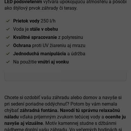
LED podsvietením
vytvára upokojujúcu atmosféru a pôsobí
ako štýlový prvok záhrady či terasy.
Prietok vody
250 l/h
Voda je
stále v obehu
Kvalitné spracovanie
z polyresinu
Ochrana
proti UV žiareniu aj mrazu
Jednoduchá manipulácia
a údržba
Na použitie
vnútri aj vonku
Chcete si ozdobiť vašu záhradu alebo domov a navyše si
pri sedení poriadne oddýchnuť? Potom by vám nemala
chýbať
záhradná fontána. Navodí tú správnu relaxačnú
náladu
vďaka príjemným zvukom tečúcej vody a
oceníte ju
navyše aj vizuálne
. Motív kamennej studne s džbánmi
nádherne doplní vašu záhradu. Vo večerných hodinách si