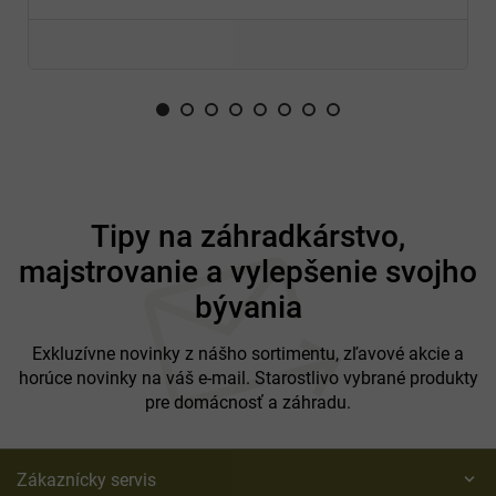
Z
á
Tipy na záhradkárstvo,
p
majstrovanie a vylepšenie svojho
ä
t
bývania
i
e
Exkluzívne novinky z nášho sortimentu, zľavové akcie a
horúce novinky na váš e-mail. Starostlivo vybrané produkty
pre domácnosť a záhradu.
Zákaznícky servis