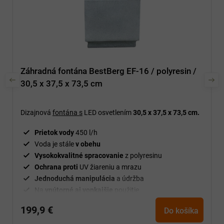
Záhradná fontána BestBerg EF-16 / polyresin /
30,5 x 37,5 x 73,5 cm
Dizajnová
fontána s
LED osvetlením
30,5 x 37,5 x 73,5 cm.
Prietok vody
450 l/h
Voda je stále
v obehu
Vysokokvalitné spracovanie
z polyresinu
Ochrana proti
UV žiareniu a mrazu
Jednoduchá manipulácia
a údržba
Na
vnútorné aj vonkajšie
použitie
199,9 €
Do košíka