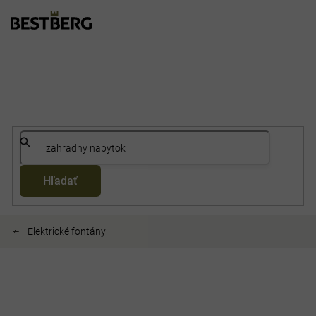
Prejsť
na
obsah
Hľadať
Elektrické fontány