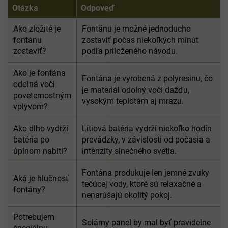
Otázka
Odpoveď
Ako zložité je
Fontánu je možné jednoducho
fontánu
zostaviť počas niekoľkých minút
zostaviť?
podľa priloženého návodu.
Ako je fontána
Fontána je vyrobená z polyresinu, čo
odolná voči
je materiál odolný voči dažďu,
poveternostným
vysokým teplotám aj mrazu.
vplyvom?
Ako dlho vydrží
Lítiová batéria vydrží niekoľko hodín
batéria po
prevádzky, v závislosti od počasia a
úplnom nabití?
intenzity slnečného svetla.
Fontána produkuje len jemné zvuky
Aká je hlučnosť
tečúcej vody, ktoré sú relaxačné a
fontány?
nenarúšajú okolitý pokoj.
Potrebujem
Solárny panel by mal byť pravidelne