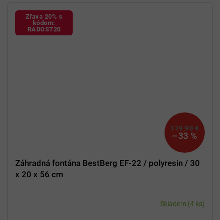
Zľava 20% s
kódom:
RADOST20
119,90 €
–33 %
Záhradná fontána BestBerg EF-22 / polyresin / 30
x 20 x 56 cm
Skladem
(4 ks)