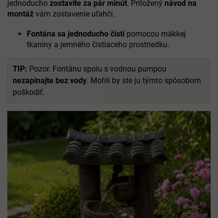
jednoducho
zostavíte za pár minút
. Priložený
návod na
montáž
vám zostavenie uľahčí.
Fontána sa jednoducho čistí
pomocou mäkkej
tkaniny a jemného čistiaceho prostriedku.
TIP:
Pozor. Fontánu spolu s vodnou pumpou
nezapínajte bez vody
. Mohli by ste ju týmto spôsobom
poškodiť.