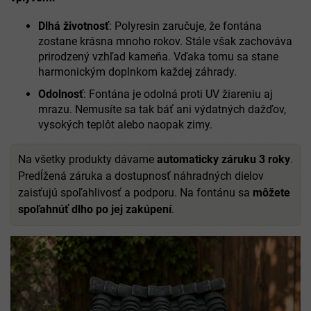
Dlhá životnosť
: Polyresin zaručuje, že fontána
zostane krásna mnoho rokov. Stále však zachováva
prirodzený vzhľad kameňa. Vďaka tomu sa stane
harmonickým doplnkom každej záhrady.
Odolnosť
: Fontána je odolná proti UV žiareniu aj
mrazu. Nemusíte sa tak báť ani výdatných dažďov,
vysokých teplôt alebo naopak zimy.
Na všetky produkty dávame
automaticky záruku 3 roky
.
Predĺžená záruka a dostupnosť náhradných dielov
zaisťujú spoľahlivosť a podporu. Na fontánu sa
môžete
spoľahnúť dlho po jej zakúpení
.