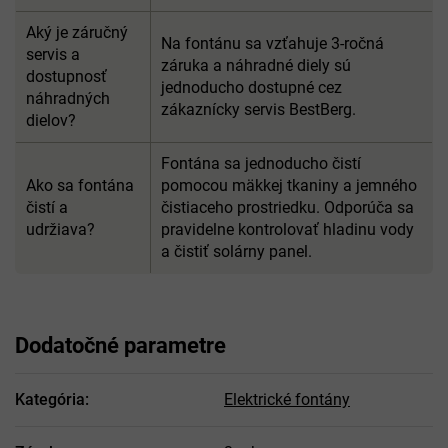
Aký je záručný
Na fontánu sa vzťahuje 3-ročná
servis a
záruka a náhradné diely sú
dostupnosť
jednoducho dostupné cez
náhradných
zákaznícky servis BestBerg.
dielov?
Fontána sa jednoducho čistí
Ako sa fontána
pomocou mäkkej tkaniny a jemného
čistí a
čistiaceho prostriedku. Odporúča sa
udržiava?
pravidelne kontrolovať hladinu vody
a čistiť solárny panel.
Dodatočné parametre
Kategória
:
Elektrické fontány