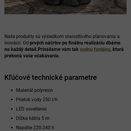
Naše produkty sú výsledkom starostlivého plánovania a
inovácií. Od
prvých náčrtov po finálnu realizáciu dbáme
na každý detail.
Prinášame vám tak
vodnú fontánu
, ktorá
prekoná vaše očakávania.
Kľúčové technické parametre
Materiál polyresin
Prietok vody 250 l/h
LED osvetlenie
Dĺžka kábla 5 m
Napätie 220-240 V