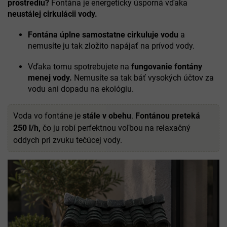
prostrediu?
Fontána je energeticky úsporná vďaka
neustálej cirkulácii vody.
Fontána úplne samostatne cirkuluje vodu
a
nemusíte ju tak zložito napájať na prívod vody.
Vďaka tomu spotrebujete na
fungovanie fontány
menej vody.
Nemusíte sa tak báť vysokých účtov za
vodu ani dopadu na ekológiu.
Voda vo fontáne je
stále v obehu
.
Fontánou preteká
250 l/h,
čo ju robí perfektnou voľbou na relaxačný
oddych pri zvuku tečúcej vody.