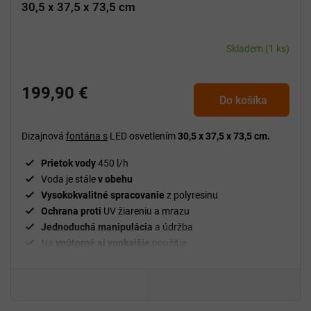
30,5 x 37,5 x 73,5 cm
Skladem
(1 ks)
199,90 €
Do košíka
Dizajnová
fontána s
LED osvetlením
30,5 x 37,5 x 73,5 cm.
Prietok vody
450 l/h
Voda je stále
v obehu
Vysokokvalitné spracovanie
z polyresinu
Ochrana proti
UV žiareniu a mrazu
Jednoduchá manipulácia
a údržba
Na
vnútorné aj vonkajšie
použitie