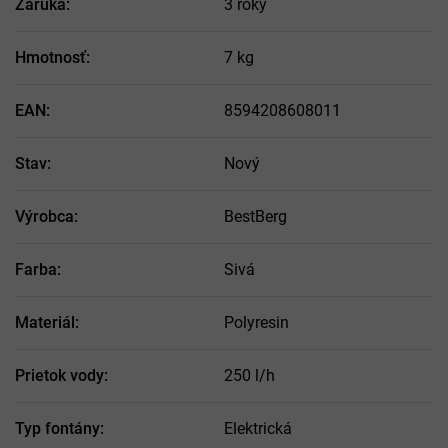
Záruka
:
3 roky
Hmotnosť
:
7 kg
EAN
:
8594208608011
Stav
:
Nový
Výrobca
:
BestBerg
Farba
:
Sivá
Materiál
:
Polyresin
Prietok vody
:
250 l/h
Typ fontány
:
Elektrická