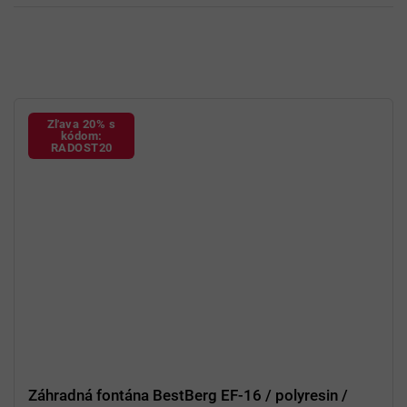
Zľava 20% s
kódom:
RADOST20
Záhradná fontána BestBerg EF-16 / polyresin /