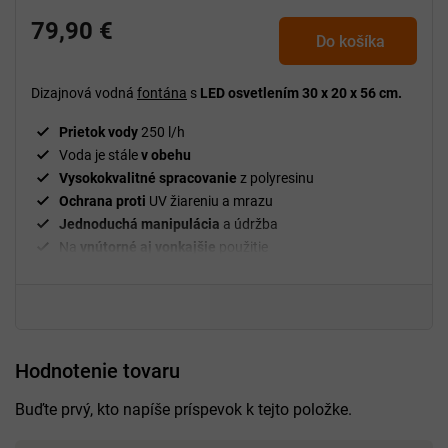
79,90 €
Do košíka
Dizajnová vodná
fontána
s
LED osvetlením 30 x 20 x 56 cm.
Prietok vody
250 l/h
Voda je stále
v obehu
Vysokokvalitné spracovanie
z polyresinu
Ochrana proti
UV žiareniu a mrazu
Jednoduchá manipulácia
a údržba
Na
vnútorné aj vonkajšie
použitie
Hodnotenie tovaru
Buďte prvý, kto napíše príspevok k tejto položke.