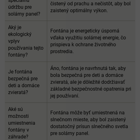
špeciálnu
čistený od prachu a nečistôt, aby bol
údržbu pre
zaistený optimálny výkon.
solárny panel?
Aký je
Fontána je energeticky úsporná
ekologický
vďaka využitiu solárnej energie, čo
vplyv
prispieva k ochrane životného
používania tejto
prostredia.
fontány?
Áno, fontána je navrhnutá tak, aby
Je fontána
bola bezpečná pre deti a domáce
bezpečná pre
zvieratá, ale je dôležité dodržiavať
deti a domáce
základné bezpečnostné opatrenia pri
zvieratá?
jej používaní.
Aké sú
Fontána môže byť umiestnená na
možnosti
slnečnom mieste, aby bol zaistený
umiestnenia
dostatočný prísun slnečného svetla
fontány v
pre solárny panel.
záhrade?