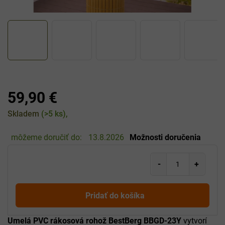
59,90 €
Jednotková
Skladem
(>5 ks)
cena:
môžeme doručiť do:
13.8.2026
Možnosti doručenia
Pridať do košíka
Umelá PVC rákosová rohož BestBerg BBGD-23Y
vytvorí