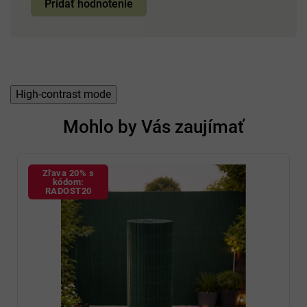
Pridať hodnotenie
High-contrast mode
Mohlo by Vás zaujímať
Zľava 20% s
kódom:
RADOST20