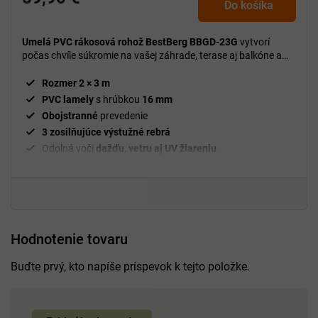
Do košíka
Umelá PVC rákosová rohož BestBerg BBGD-23G
vytvorí
počas chvíle súkromie na vašej záhrade, terase aj balkóne a
zároveň pôsobí prirodzeným dojmom.
Rozmer 2 × 3 m
PVC lamely
s hrúbkou
16
mm
Obojstranné
prevedenie
3 zosilňujúce výstužné rebrá
Odolná voči
dažďu, vetru aj UV žiareniu
Hodnotenie tovaru
Buďte prvý, kto napíše príspevok k tejto položke.