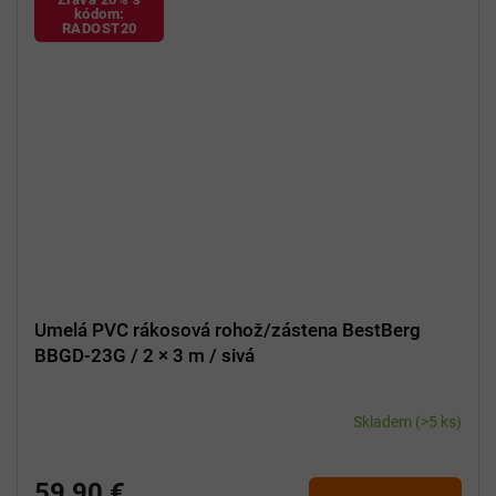
kódom:
RADOST20
Umelá PVC rákosová rohož/zástena BestBerg
BBGD-23G / 2 × 3 m / sivá
Skladem
(>5 ks)
59,90 €