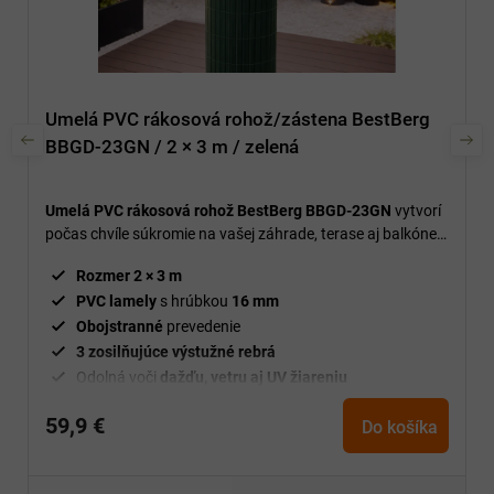
Umelá PVC rákosová rohož/zástena BestBerg
BBGD-23GN / 2 × 3 m / zelená
Umelá PVC rákosová rohož BestBerg BBGD-23GN
vytvorí
počas chvíle súkromie na vašej záhrade, terase aj balkóne a
zároveň pôsobí prirodzeným zeleným dojmom.
Rozmer 2 × 3 m
PVC lamely
s hrúbkou
16
mm
Obojstranné
prevedenie
3 zosilňujúce výstužné rebrá
Odolná voči
dažďu, vetru aj UV žiareniu
59,9 €
Do košíka