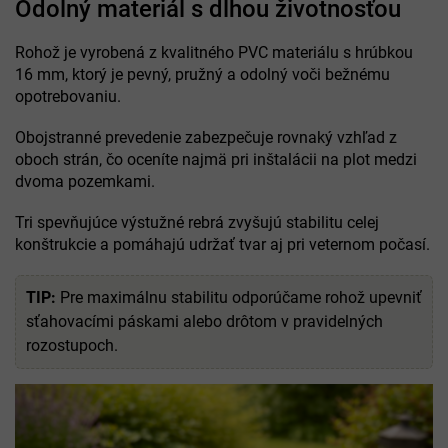
Odolný materiál s dlhou životnosťou
Rohož je vyrobená z kvalitného PVC materiálu s hrúbkou
16 mm, ktorý je pevný, pružný a odolný voči bežnému
opotrebovaniu.
Obojstranné prevedenie zabezpečuje rovnaký vzhľad z
oboch strán, čo oceníte najmä pri inštalácii na plot medzi
dvoma pozemkami.
Tri spevňujúce výstužné rebrá zvyšujú stabilitu celej
konštrukcie a pomáhajú udržať tvar aj pri veternom počasí.
TIP:
Pre maximálnu stabilitu odporúčame rohož upevniť
sťahovacími páskami alebo drôtom v pravidelných
rozostupoch.