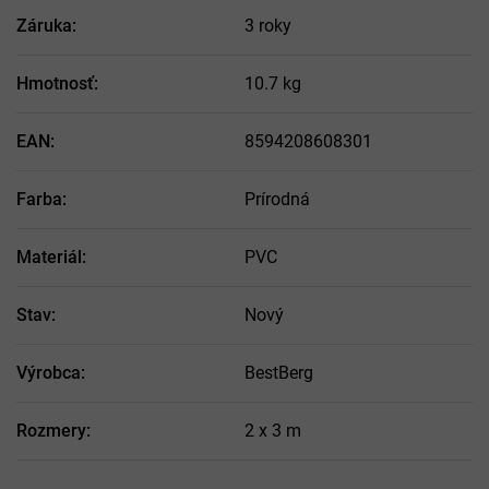
Záruka
:
3 roky
Hmotnosť
:
10.7 kg
EAN
:
8594208608301
Farba
:
Prírodná
Materiál
:
PVC
Stav
:
Nový
Výrobca
:
BestBerg
Rozmery
:
2 x 3 m