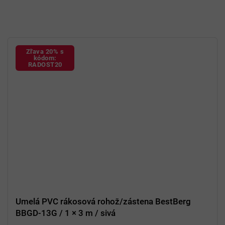
Zľava 20% s
kódom:
RADOST20
Umelá PVC rákosová rohož/zástena BestBerg
BBGD-13G / 1 × 3 m / sivá