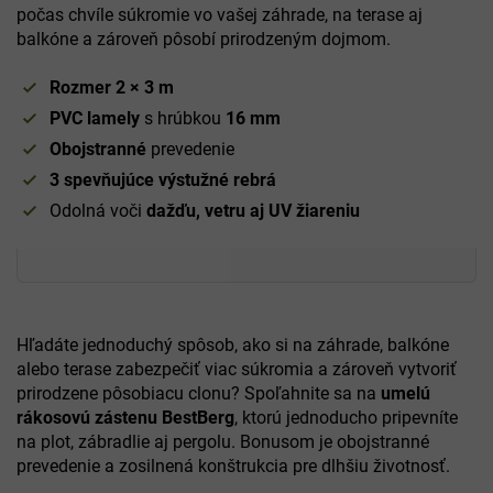
počas chvíle súkromie vo vašej záhrade, na terase aj
balkóne a zároveň pôsobí prirodzeným dojmom.
Rozmer 2 × 3 m
PVC lamely
s hrúbkou
16
mm
Obojstranné
prevedenie
3 spevňujúce výstužné rebrá
Odolná voči
dažďu, vetru aj UV žiareniu
Hľadáte jednoduchý spôsob, ako si na záhrade, balkóne
alebo terase zabezpečiť viac súkromia a zároveň vytvoriť
prirodzene pôsobiacu clonu? Spoľahnite sa na
umelú
rákosovú zástenu BestBerg
, ktorú jednoducho pripevníte
na plot, zábradlie aj pergolu. Bonusom je obojstranné
prevedenie a zosilnená konštrukcia pre dlhšiu životnosť.