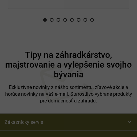
Z
á
Tipy na záhradkárstvo,
p
majstrovanie a vylepšenie svojho
ä
t
bývania
i
e
Exkluzívne novinky z nášho sortimentu, zľavové akcie a
horúce novinky na váš e-mail. Starostlivo vybrané produkty
pre domácnosť a záhradu.
Zákaznícky servis