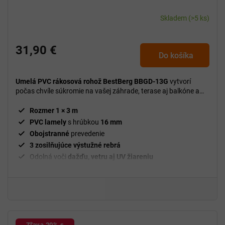
Skladem
(>5 ks)
31,90 €
Do košíka
Umelá PVC rákosová rohož BestBerg BBGD-13G
vytvorí
počas chvíle súkromie na vašej záhrade, terase aj balkóne a
zároveň pôsobí prirodzeným dojmom.
Rozmer 1 × 3 m
PVC lamely
s hrúbkou
16
mm
Obojstranné
prevedenie
3 zosilňujúce výstužné rebrá
Odolná voči
dažďu, vetru aj UV žiareniu
Zľava 20% s