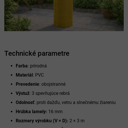
Technické parametre
Farba
: prírodná
Materiál
: PVC
Prevedenie
: obojstranné
Výstuž
: 3 spevňujúce rebrá
Odolnosť
: proti dažďu, vetru a slnečnému žiareniu
Hrúbka lamely:
16 mm
Rozmery výrobku (V × D):
2 × 3 m