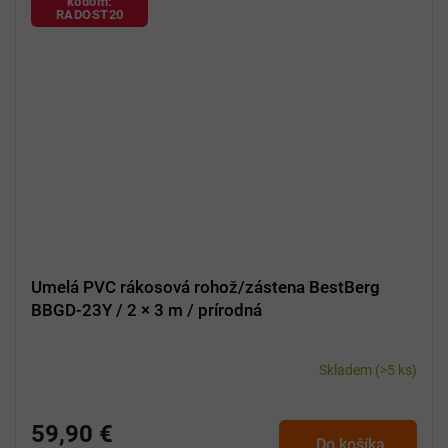
kódom:
RADOST20
Umelá PVC rákosová rohož/zástena BestBerg
BBGD-23Y / 2 × 3 m / prírodná
Skladem
(>5 ks)
59,90 €
Do košíka