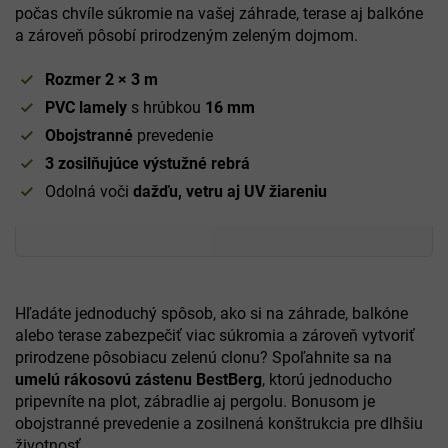
počas chvíle súkromie na vašej záhrade, terase aj balkóne
a zároveň pôsobí prirodzeným zeleným dojmom.
Rozmer 2 × 3 m
PVC lamely
s hrúbkou
16
mm
Obojstranné
prevedenie
3 zosilňujúce výstužné rebrá
Odolná voči
dažďu, vetru aj UV žiareniu
Hľadáte jednoduchý spôsob, ako si na záhrade, balkóne
alebo terase zabezpečiť viac súkromia a zároveň vytvoriť
prirodzene pôsobiacu zelenú clonu? Spoľahnite sa na
umelú rákosovú zástenu BestBerg
, ktorú jednoducho
pripevníte na plot, zábradlie aj pergolu. Bonusom je
obojstranné prevedenie a zosilnená konštrukcia pre dlhšiu
životnosť.