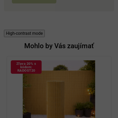
High-contrast mode
Mohlo by Vás zaujímať
Zľava 20% s
kódom:
RADOST20