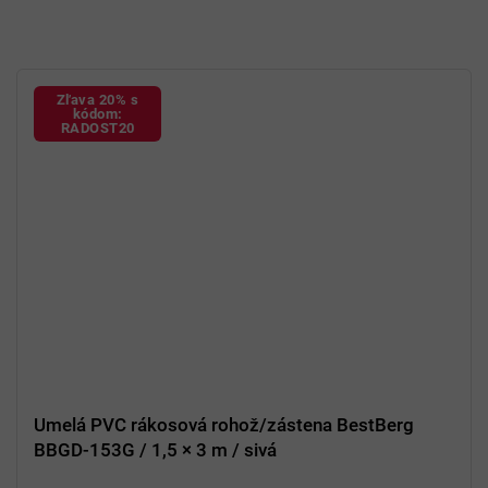
Zľava 20% s
kódom:
RADOST20
Umelá PVC rákosová rohož/zástena BestBerg
BBGD-153G / 1,5 × 3 m / sivá