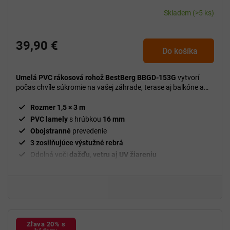
Skladem
(>5 ks)
39,90 €
Do košíka
Umelá PVC rákosová rohož BestBerg BBGD-153G
vytvorí
počas chvíle súkromie na vašej záhrade, terase aj balkóne a
zároveň pôsobí prirodzeným dojmom.
Rozmer 1,5 × 3 m
PVC lamely
s hrúbkou
16
mm
Obojstranné
prevedenie
3 zosilňujúce výstužné rebrá
Odolná voči
dažďu, vetru aj UV žiareniu
Zľava 20% s