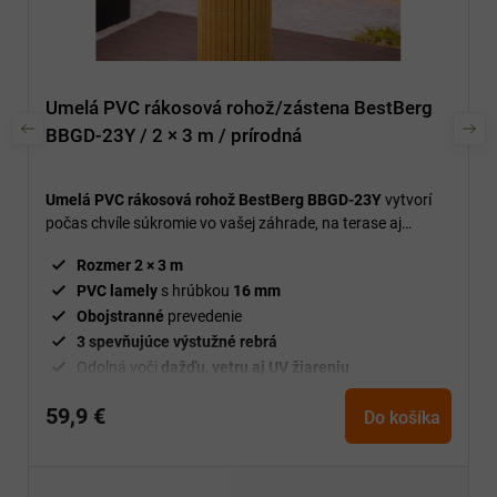
Umelá PVC rákosová rohož/zástena BestBerg
BBGD-23Y / 2 × 3 m / prírodná
Umelá PVC rákosová rohož BestBerg BBGD-23Y
vytvorí
počas chvíle súkromie vo vašej záhrade, na terase aj
balkóne a zároveň pôsobí prirodzeným dojmom.
Rozmer 2 × 3 m
PVC lamely
s hrúbkou
16
mm
Obojstranné
prevedenie
3 spevňujúce výstužné rebrá
Odolná voči
dažďu, vetru aj UV žiareniu
59,9 €
Do košíka