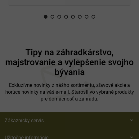
Z
á
Tipy na záhradkárstvo,
p
majstrovanie a vylepšenie svojho
ä
t
bývania
i
e
Exkluzívne novinky z nášho sortimentu, zľavové akcie a
horúce novinky na váš e-mail. Starostlivo vybrané produkty
pre domácnosť a záhradu.
Zákaznícky servis
Užitočné informácie