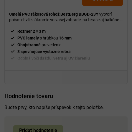
Umelá PVC rákosová rohož BestBerg BBGD-23Y
vytvorí
počas chvíle súkromie vo vašej záhrade, na terase aj balkóne a
zároveň pôsobí prirodzeným dojmom.
Rozmer 2 × 3 m
PVC lamely
s hrúbkou
16
mm
Obojstranné
prevedenie
3 spevňujúce výstužné rebrá
Odolná voči
dažďu, vetru aj UV žiareniu
Hodnotenie tovaru
Buďte prvý, kto napíše príspevok k tejto položke.
Pridať hodnotenie