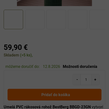
59,90 €
Jednotková
Skladem
(>5 ks)
cena:
môžeme doručiť do:
12.8.2026
Možnosti doručenia
Pridať do košíka
Umelá PVC rákosová rohož BestBerg BBGD-23GN
vytvorí