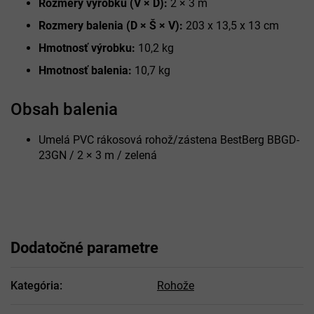
Rozmery výrobku (V × D):
2 × 3 m
Rozmery balenia (D × Š × V):
203 x 13,5 x 13 cm
Hmotnosť výrobku:
10,2 kg
Hmotnosť balenia:
10,7 kg
Obsah balenia
Umelá PVC rákosová rohož/zástena BestBerg BBGD-
23GN / 2 × 3 m / zelená
Dodatočné parametre
Kategória
:
Rohože