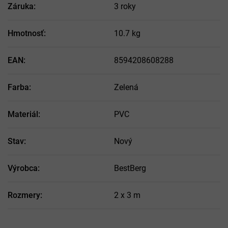
Záruka
:
3 roky
Hmotnosť
:
10.7 kg
EAN
:
8594208608288
Farba
:
Zelená
Materiál
:
PVC
Stav
:
Nový
Výrobca
:
BestBerg
Rozmery
:
2 x 3 m