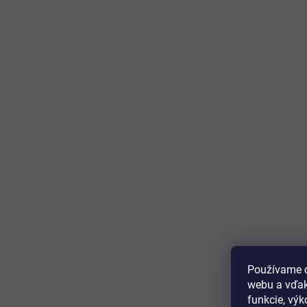
Používame c
webu a vďak
funkcie, výk