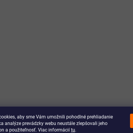
ookies, aby sme Vám umožnili pohodlné prehliadanie
a analýze prevádzky webu neustále zlepšovali jeho
on a použiteľnosť. Viac informácií
tu
.