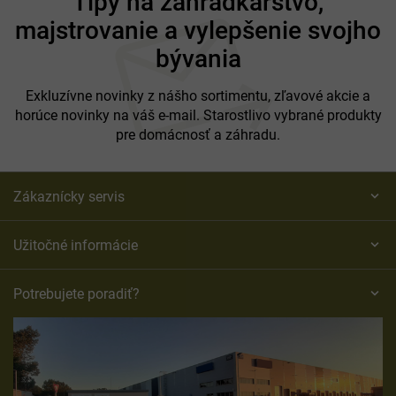
Tipy na záhradkárstvo,
p
majstrovanie a vylepšenie svojho
ä
t
bývania
i
e
Exkluzívne novinky z nášho sortimentu, zľavové akcie a
horúce novinky na váš e-mail. Starostlivo vybrané produkty
pre domácnosť a záhradu.
Zákaznícky servis
Užitočné informácie
Potrebujete poradiť?