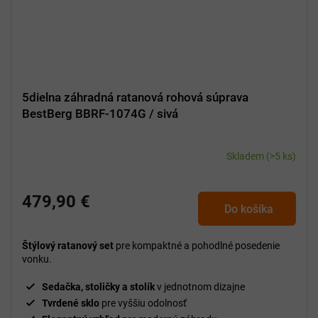
5dielna záhradná ratanová rohová súprava
BestBerg BBRF-1074G / sivá
Skladem
(>5 ks)
479,90 €
Do košíka
Štýlový ratanový set
pre kompaktné a pohodlné posedenie
vonku.
Sedačka, stoličky a stolík
v jednotnom dizajne
Tvrdené sklo
pre vyššiu odolnosť