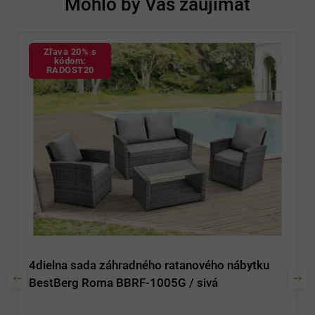
Mohlo by Vás zaujímať
Zľava 20% s
kódom:
RADOST20
4dielna sada záhradného ratanového nábytku
BestBerg Roma BBRF-1005G / sivá