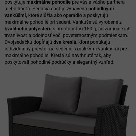
poskytuje
maximálne pohodlie
pre vás a vášho partnera
alebo hosťa. Sedacia časť je vybavená
pohodlnými
vankúšmi,
ktoré slúžia ako operadlo a poskytujú
maximálne pohodlie pri sedení. Vankúše sú vyrobené z
kvalitného polyesteru
s hmotnosťou 180 g, čo zaručuje ich
trvanlivosť a odolnosť voči poveternostným podmienkam.
Dvojsedačku dopĺňajú
dve kreslá
, ktoré ponúkajú
individuálny priestor na sedenie s mäkkými vankúšmi pre
maximálne pohodlie. Kreslá sú navrhnuté tak, aby
poskytovali pohodlné podrúčky a elegantný vzhľad.