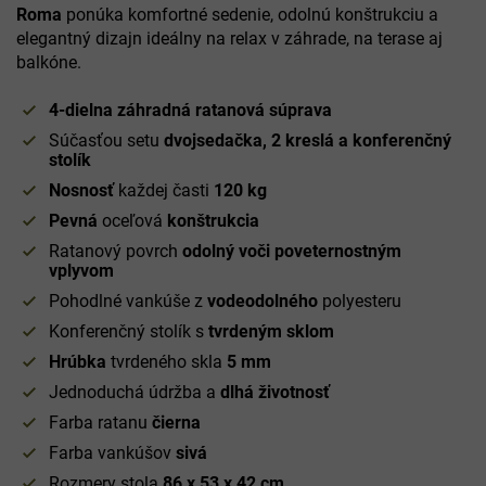
Roma
ponúka komfortné sedenie, odolnú konštrukciu a
elegantný dizajn ideálny na relax v záhrade, na terase aj
balkóne.
4-dielna záhradná ratanová súprava
Súčasťou setu
dvojsedačka, 2 kreslá a konferenčný
stolík
Nosnosť
každej časti
120 kg
Pevná
oceľová
konštrukcia
Ratanový povrch
odolný voči poveternostným
vplyvom
Pohodlné vankúše z
vodeodolného
polyesteru
Konferenčný stolík s
tvrdeným sklom
Hrúbka
tvrdeného skla
5 mm
Jednoduchá údržba a
dlhá životnosť
Farba ratanu
čierna
Farba vankúšov
sivá
Rozmery stola
86 x 53 x 42 cm