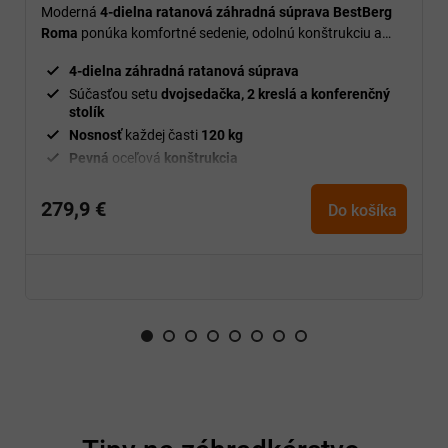
Moderná
4-dielna ratanová záhradná súprava BestBerg
Roma
ponúka komfortné sedenie, odolnú konštrukciu a
elegantný dizajn ideálny na relax v záhrade, na terase aj
4-dielna záhradná ratanová súprava
balkóne.
Súčasťou setu
dvojsedačka, 2 kreslá a konferenčný
stolík
Nosnosť
každej časti
120 kg
Pevná
oceľová
konštrukcia
Ratanový povrch
odolný voči poveternostným
vplyvom
279,9 €
Do košíka
Pohodlné vankúše z
vodeodolného
polyesteru
Konferenčný stolík s
tvrdeným sklom
Hrúbka
tvrdeného skla
5 mm
Jednoduchá údržba a
dlhá životnosť
Farba ratanu
sivá
Farba vankúšov
sivá
Rozmery stola
86 x 53 x 42 cm
Rozmery kresla
64 x 70 x 76 cm
Rozmery dvojsedadla
120 x 70 x 76 cm
Z
á