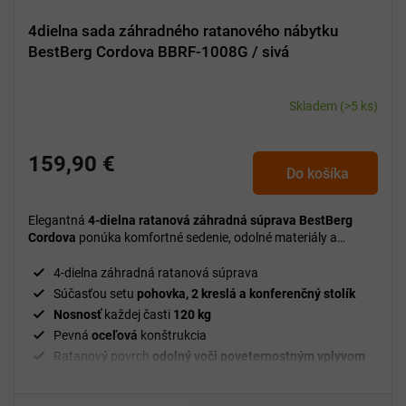
4dielna sada záhradného ratanového nábytku
BestBerg Cordova BBRF-1008G / sivá
Skladem
(>5 ks)
159,90 €
Do košíka
Elegantná
4-dielna ratanová záhradná súprava BestBerg
Cordova
ponúka komfortné sedenie, odolné materiály a
moderný dizajn ideálny na relax v záhrade, na terase aj
balkóne.
4-dielna záhradná ratanová súprava
Súčasťou setu
pohovka, 2 kreslá a konferenčný stolík
Nosnosť
každej časti
120 kg
Pevná
oceľová
konštrukcia
Ratanový povrch
odolný voči poveternostným vplyvom
Pohodlné vankúše z
vodeodolného
polyesteru
Výška
vankúša
5 cm