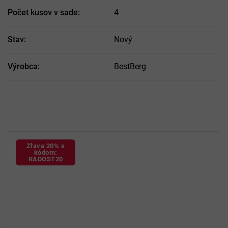
Počet kusov v sade
:
4
Stav
:
Nový
Výrobca
:
BestBerg
Zľava 20% s
kódom:
RADOST20