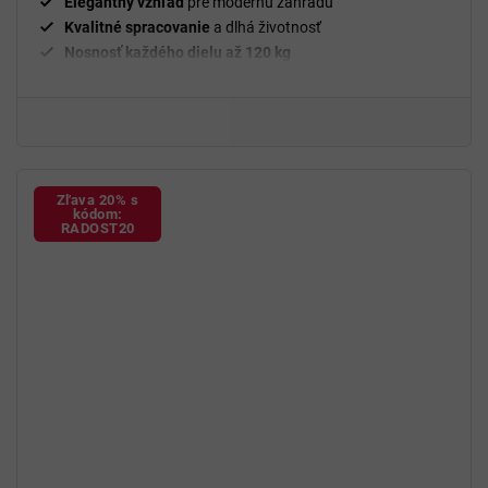
Elegantný vzhľad
pre modernú záhradu
Kvalitné spracovanie
a dlhá životnosť
Nosnosť každého dielu až 120 kg
Bezúdržbový ratan
– vhodný von
Zľava 20% s
kódom:
RADOST20