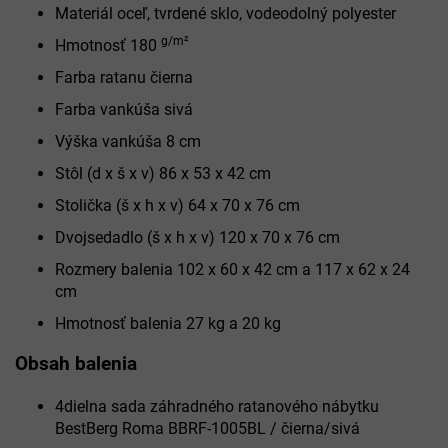
Materiál oceľ, tvrdené sklo, vodeodolný polyester
g/m²
Hmotnosť 180
Farba ratanu čierna
Farba vankúša sivá
Výška vankúša 8 cm
Stôl (d x š x v) 86 x 53 x 42 cm
Stolička (š x h x v) 64 x 70 x 76 cm
Dvojsedadlo (š x h x v) 120 x 70 x 76 cm
Rozmery balenia 102 x 60 x 42 cm a 117 x 62 x 24
cm
Hmotnosť balenia 27 kg a 20 kg
Obsah balenia
4dielna sada záhradného ratanového nábytku
BestBerg Roma BBRF-1005BL / čierna/sivá