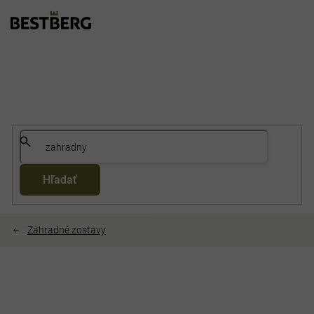
Prejsť
na
obsah
Hľadať
Záhradné zostavy