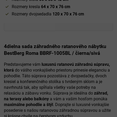
Rozmery kresla
64 x 70 x 76 cm
Rozmery dvojsedadla
120 x 70 x 76 cm
4dielna sada záhradného ratanového nábytku
BestBerg Roma BBRF-1005BL / čierna/sivá
Predstavujeme vám
luxusnú ratanovú záhradnú súpravu,
ktorá
do vášho vonkajšieho priestoru prinesie eleganciu a
pohodlie. Táto súprava pozostáva z dvojsedačky, dvoch
kresiel a konferenčného stolíka s tvrdeným sklom a je
navrhnutá tak, aby spĺňala všetky vaše potreby na
relaxáciu a zábavu vonku. Súprava je ideálna do
záhrad,
na terasy alebo balkóny
a vám a vašim hosťom ponúka
maximálne pohodlie a štýl
. Doprajte si luxusné vonkajšie
posedenie s našou ratanovou záhradnou súpravou a užite
si krásne chvíle na čerstvom vzduchu.