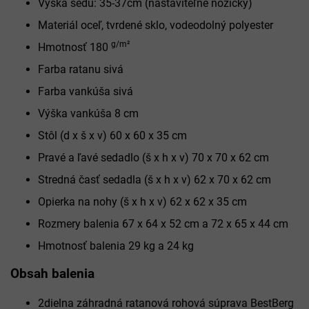
Výška sedu: 35-37cm (nastaviteľné nožičky)
Materiál oceľ, tvrdené sklo, vodeodolný polyester
g/m²
Hmotnosť 180
Farba ratanu sivá
Farba vankúša sivá
Výška vankúša 8 cm
Stôl (d x š x v) 60 x 60 x 35 cm
Pravé a ľavé sedadlo (š x h x v) 70 x 70 x 62 cm
Stredná časť sedadla (š x h x v) 62 x 70 x 62 cm
Opierka na nohy (š x h x v) 62 x 62 x 35 cm
Rozmery balenia 67 x 64 x 52 cm a 72 x 65 x 44 cm
Hmotnosť balenia 29 kg a 24 kg
Obsah balenia
2dielna záhradná ratanová rohová súprava BestBerg