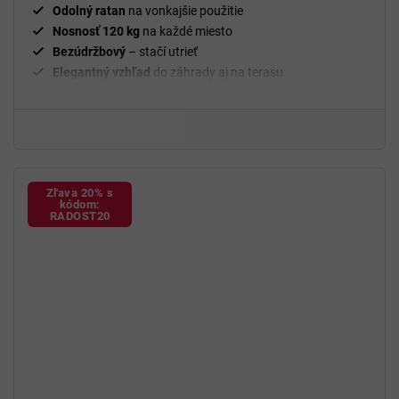
Odolný ratan
na vonkajšie použitie
Nosnosť 120 kg
na každé miesto
Bezúdržbový
– stačí utrieť
Elegantný vzhľad
do záhrady aj na terasu
Vhodné na chatu aj pod pergolu
Zľava 20% s
kódom:
RADOST20