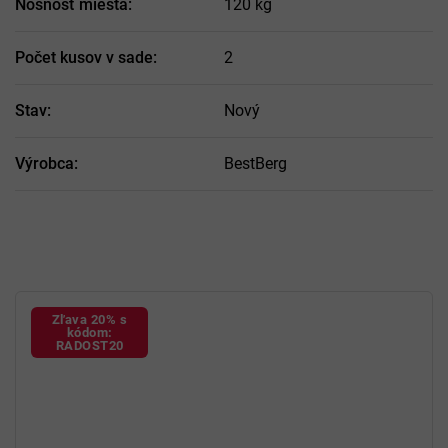
Nosnosť miesta
:
120 kg
Počet kusov v sade
:
2
Stav
:
Nový
Výrobca
:
BestBerg
Zľava 20% s
kódom:
RADOST20