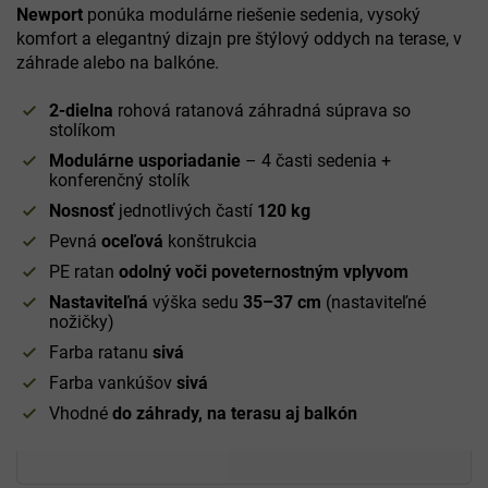
Newport
ponúka modulárne riešenie sedenia, vysoký
komfort a elegantný dizajn pre štýlový oddych na terase, v
záhrade alebo na balkóne.
2-dielna
rohová ratanová záhradná súprava so
stolíkom
Modulárne usporiadanie
– 4 časti sedenia +
konferenčný stolík
Nosnosť
jednotlivých častí
120 kg
Pevná
oceľová
konštrukcia
PE ratan
odolný voči poveternostným vplyvom
Nastaviteľná
výška sedu
35–37 cm
(nastaviteľné
nožičky)
Farba ratanu
sivá
Farba vankúšov
sivá
Vhodné
do záhrady, na terasu aj balkón