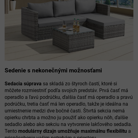
Sedenie s nekonečnými možnosťami
Sedacia súprava
sa skladá zo štyroch častí, ktoré si
môžete rozmiestniť podľa svojich predstáv. Prvá časť má
operadlo a ľavú podrúčku, ďalšia časť má operadlo a pravú
podrúčku, tretia časť má len operadlo, takže je ideálna na
umiestnenie medzi dve bočné časti. Štvrtá sekcia nemá
opierku chrbta a možno ju použiť ako opierku nôh, ďalšie
sedadlo alebo ako sekciu na vytvorenie lakťového sedadla.
Tento
modulárny dizajn umožňuje maximálnu flexibilitu
a
prispôsobenie vašim potrebám a priestoru.