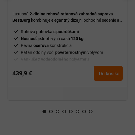
Luxusná
2-dielna rohová ratanová záhradná súprava
BestBerg
kombinuje elegantný dizajn, pohodlné sedenie a
vysokú odolnosť pre relaxáciu v záhrade, na terase alebo
Rohová pohovka
s podrúčkami
balkóne.
Nosnosť
jednotlivých častí
120 kg
Pevná
oceľová
konštrukcia
Ratan odolný voči
poveternostným
vplyvom
Vankúše z
vodeodolného
polyesteru
Konferenčný stolík s
tvrdeným sklom 5 mm
439,9 €
Farba ratanu
sivá
Do košíka
Farba vankúša
sivá
Rozmery stola
116 x 65 x 66 cm
Rozmery pravého a ľavého sedadla
110 x 62 x 80 cm
Rozmery stredného sedadla
112 x 62 x 80 cm