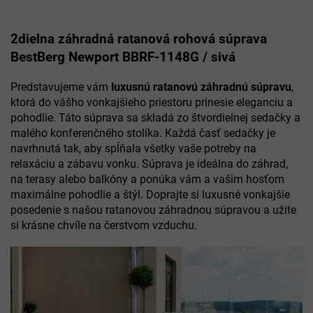
2dielna záhradná ratanová rohová súprava
BestBerg Newport BBRF-1148G / sivá
Predstavujeme vám
luxusnú ratanovú záhradnú súpravu
,
ktorá do vášho vonkajšieho priestoru prinesie eleganciu a
pohodlie. Táto súprava sa skladá zo štvordielnej sedačky a
malého konferenčného stolíka. Každá časť sedačky je
navrhnutá tak, aby spĺňala všetky vaše potreby na
relaxáciu a zábavu vonku. Súprava je ideálna do záhrad,
na terasy alebo balkóny a ponúka vám a vašim hosťom
maximálne pohodlie a štýl. Doprajte si luxusné vonkajšie
posedenie s našou ratanovou záhradnou súpravou a užite
si krásne chvíle na čerstvom vzduchu.