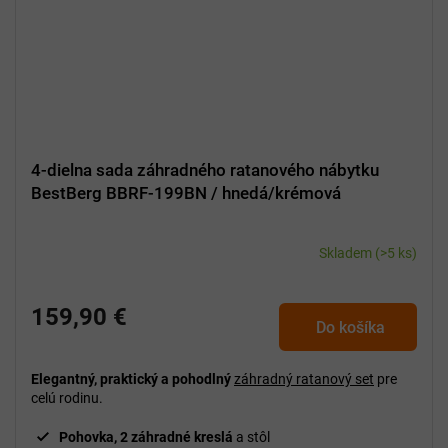
4-dielna sada záhradného ratanového nábytku
BestBerg BBRF-199BN / hnedá/krémová
Skladem
(>5 ks)
159,90 €
Do košíka
Elegantný, praktický a pohodlný
záhradný ratanový set
pre
celú rodinu.
Pohovka, 2 záhradné kreslá
a stôl