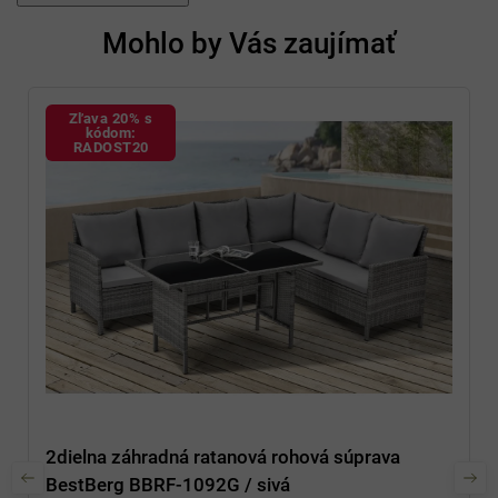
Mohlo by Vás zaujímať
Zľava 20% s
kódom:
RADOST20
2dielna záhradná ratanová rohová súprava
BestBerg BBRF-1092G / sivá