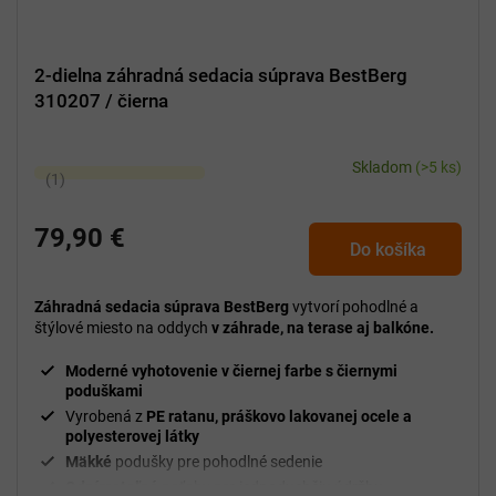
2-dielna záhradná sedacia súprava BestBerg
310207 / čierna
Skladom
(>5 ks)
Priemerné
hodnotenie
produktu
79,90 €
Do košíka
je
5,0
z
Záhradná sedacia súprava BestBerg
vytvorí pohodlné a
5
štýlové miesto na oddych
v záhrade, na terase aj balkóne.
hviezdičiek.
Moderné vyhotovenie v čiernej farbe s čiernymi
poduškami
Vyrobená z
PE ratanu, práškovo lakovanej ocele a
polyesterovej látky
Mäkké
podušky pre pohodlné sedenie
Odnímateľné
poťahy pre jednoduchšiu údržbu