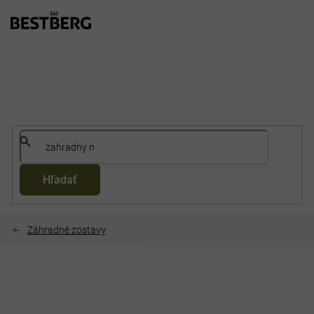
Prejsť
na
obsah
Hľadať
Záhradné zostavy