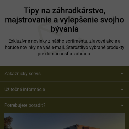
Z
á
Tipy na záhradkárstvo,
p
majstrovanie a vylepšenie svojho
ä
t
bývania
i
e
Exkluzívne novinky z nášho sortimentu, zľavové akcie a
horúce novinky na váš e-mail. Starostlivo vybrané produkty
pre domácnosť a záhradu.
Zákaznícky servis
Užitočné informácie
Potrebujete poradiť?