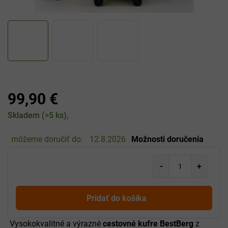
99,90 €
Jednotková
Skladem
(>5 ks)
cena:
môžeme doručiť do:
12.8.2026
Možnosti doručenia
Pridať do košíka
Vysokokvalitné a výrazné
cestovné kufre BestBerg
z