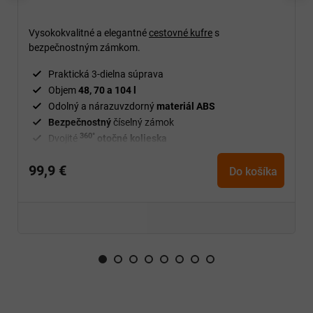
Vysokokvalitné a elegantné
cestovné kufre
s
bezpečnostným zámkom.
Praktická 3-dielna súprava
Objem
48, 70 a 104 l
Odolný a nárazuvzdorný
materiál ABS
Bezpečnostný
číselný zámok
360°
Dvojité
otočné kolieska
Výsuvná
rukoväť
99,9 €
Jednoduchá manipulácia s
kuframi
Do košíka