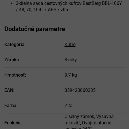
3-dielna sada cestovných kufrov BestBerg BBL-106Y
/ 48, 70, 104 l / ABS / žltá
Dodatočné parametre
Kategória
:
Kufre
Záruka
:
3 roky
Hmotnosť
:
9.7 kg
EAN
:
8594208603351
Farba
:
Žltá
Číselný zámok, Výsuvná
Funkcie
:
rukoväť, Dvojité otočné