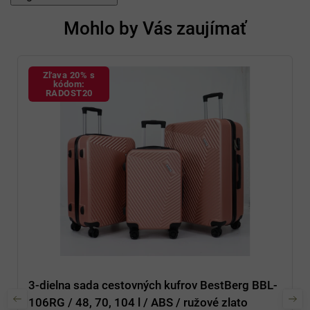
Mohlo by Vás zaujímať
Zľava 20% s
kódom:
RADOST20
3-dielna sada cestovných kufrov BestBerg BBL-
106RG / 48, 70, 104 l / ABS / ružové zlato