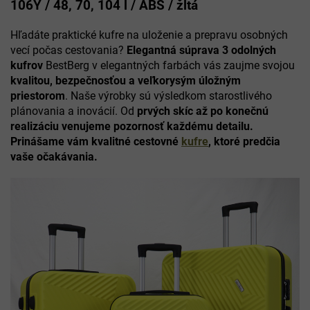
106Y / 48, 70, 104 l / ABS / žltá
Hľadáte praktické kufre na uloženie a prepravu osobných
vecí počas cestovania?
Elegantná súprava 3 odolných
kufrov
BestBerg v elegantných farbách vás zaujme svojou
kvalitou, bezpečnosťou a veľkorysým úložným
priestorom
. Naše výrobky sú výsledkom starostlivého
plánovania a inovácií. Od
prvých skíc až po konečnú
realizáciu venujeme pozornosť každému detailu.
Prinášame vám kvalitné cestovné
kufre
, ktoré predčia
vaše očakávania.