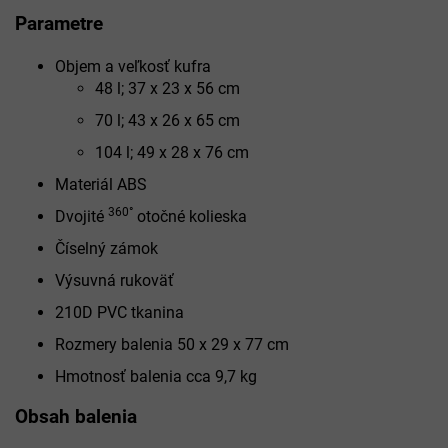
Parametre
Objem a veľkosť kufra
48 l; 37 x 23 x 56 cm
70 l; 43 x 26 x 65 cm
104 l; 49 x 28 x 76 cm
Materiál ABS
360°
Dvojité
otočné kolieska
Číselný zámok
Výsuvná rukoväť
210D PVC tkanina
Rozmery balenia 50 x 29 x 77 cm
Hmotnosť balenia cca 9,7 kg
Obsah balenia