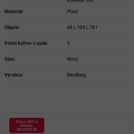
kolieska 360°
Materiál
:
Plast
Objem
:
48 l, 104 l, 78 l
Počet kufrov v sade
:
3
Stav
:
Nový
Výrobca
:
BestBerg
Zľava 20% s
kódom:
RADOST20