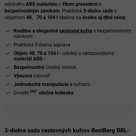
odolného
ABS materiálu
v
žltom prevedení
s
bezpečnostným zámkom
. Praktická
3-dielna sada
s
objemom
48, 70 a 104 l
ideálna na
krátke aj dlhé cesty
.
Kvalitné a elegantné
cestovné kufre
s bezpečnostným
zámkom
Praktická 3-dielna súprava
Objem 48, 70 a 104 l -
odolný a nárazuvzdorný
materiál ABS -
Bezpečnostný
číselný zámok
Výsuvná
rukoväť
Jednoduchá manipulácia s
kuframi
360°
Dvojité
otočné kolieska
3-dielna sada cestovných kufrov BestBerg BBL-