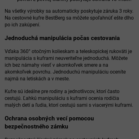
Na všetky výrobky sa automaticky poskytuje záruka 3 roky.
Na cestovné kufre BestBerg sa môžete spoľahnúť ešte dlho
po ich zakúpení.
Jednoduchá manipulácia počas cestovania
Vďaka 360° otočným kolieskam a teleskopickej rukoväti je
manipulácia s kuframi neuveriteľne jednoduchá. Môžete
ich bez námahy viesť v akomkoľvek smere a na
akomkoľvek povrchu. Jednoduchú manipuláciu oceníte
najmä na letiskách a v meste.
Kufre sú ideálne pre rodiny a jednotlivcov, ktorí často
cestujú. Ľahkú manipuláciu s kuframi ocenia rodičia
malých detí a ľudia, ktorí cestujú sami s viacerými kuframi.
Ochrana osobných vecí pomocou
bezpečnostného zámku