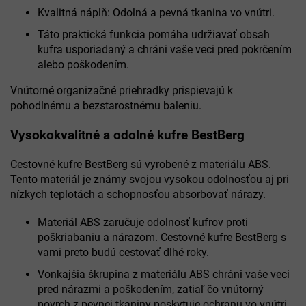
Kvalitná náplň: Odolná a pevná tkanina vo vnútri.
Táto praktická funkcia pomáha udržiavať obsah
kufra usporiadaný a chráni vaše veci pred pokrčením
alebo poškodením.
Vnútorné organizačné priehradky prispievajú k
pohodlnému a bezstarostnému baleniu.
Vysokokvalitné a odolné kufre BestBerg
Cestovné kufre BestBerg sú vyrobené z materiálu ABS.
Tento materiál je známy svojou vysokou odolnosťou aj pri
nízkych teplotách a schopnosťou absorbovať nárazy.
Materiál ABS zaručuje odolnosť kufrov proti
poškriabaniu a nárazom. Cestovné kufre BestBerg s
vami preto budú cestovať dlhé roky.
Vonkajšia škrupina z materiálu ABS chráni vaše veci
pred nárazmi a poškodením, zatiaľ čo vnútorný
povrch z pevnej tkaniny poskytuje ochranu vo vnútri.