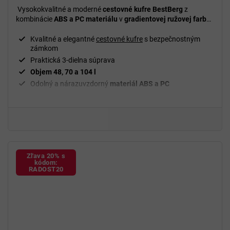
Vysokokvalitné a moderné
cestovné kufre BestBerg
z
kombinácie
ABS a PC materiálu
v
gradientovej ružovej farbe
s
bezpečnostným zámkom
. Praktická
3-dielna sada
s
objemom
48, 70 a 104 l
ideálna na
krátke aj dlhé cesty
.
Kvalitné a elegantné
cestovné kufre
s bezpečnostným
zámkom
Praktická 3-dielna súprava
Objem 48, 70 a 104 l
Odolný a nárazuvzdorný
materiál ABS a PC
Bezpečnostný
číselný zámok
Výsuvná
rukoväť
Jednoduchá manipulácia s
kuframi
360°
Dvojité
otočné kolieska
Zľava 20% s
kódom:
RADOST20