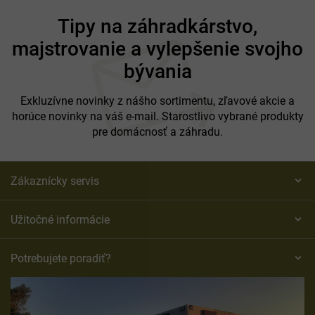
Z
á
Tipy na záhradkárstvo,
p
majstrovanie a vylepšenie svojho
ä
t
bývania
i
e
Exkluzívne novinky z nášho sortimentu, zľavové akcie a
horúce novinky na váš e-mail. Starostlivo vybrané produkty
pre domácnosť a záhradu.
Zákaznícky servis
Užitočné informácie
Potrebujete poradiť?