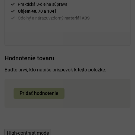
Praktická 3-dielna súprava
Objem 48, 70 a 104 l
Odolný a nárazuvzdorný
materiál ABS
Bezpečnostný
číselný zámok
Výsuvná
rukoväť
Jednoduchá manipulácia s
kuframi
360°
Dvojité
otočné kolieska
Hodnotenie tovaru
Buďte prvý, kto napíše príspevok k tejto položke.
Pridať hodnotenie
High-contrast mode