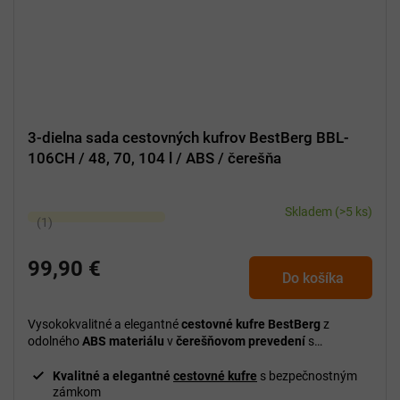
3-dielna sada cestovných kufrov BestBerg BBL-
106CH / 48, 70, 104 l / ABS / čerešňa
Skladem
(>5 ks)
Priemerné
hodnotenie
produktu
99,90 €
Do košíka
je
5,0
z
Vysokokvalitné a elegantné
cestovné kufre BestBerg
z
5
odolného
ABS materiálu
v
čerešňovom prevedení
s
bezpečnostným zámkom
. Praktická
3-dielna sada
s objemom
hviezdičiek.
48, 70 a 104 l
ideálna na
krátke aj dlhé cesty
.
Kvalitné a elegantné
cestovné kufre
s bezpečnostným
zámkom