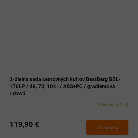
3-dielna sada cestovných kufrov BestBerg BBL-
176LP / 48, 70, 104 l / ABS+PC / gradientová
ružová
Skladem
(>5 ks)
119,90 €
Do košíka