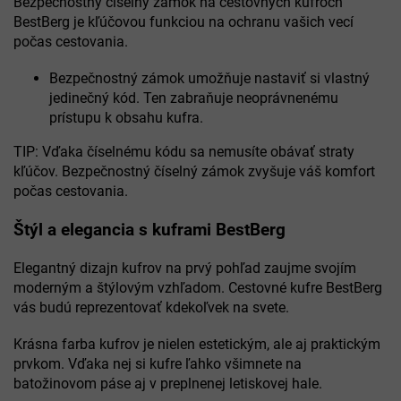
Bezpečnostný číselný zámok na cestovných kufroch
BestBerg je kľúčovou funkciou na ochranu vašich vecí
počas cestovania.
Bezpečnostný zámok umožňuje nastaviť si vlastný
jedinečný kód. Ten zabraňuje neoprávnenému
prístupu k obsahu kufra.
TIP: Vďaka číselnému kódu sa nemusíte obávať straty
kľúčov. Bezpečnostný číselný zámok zvyšuje váš komfort
počas cestovania.
Štýl a elegancia s kuframi BestBerg
Elegantný dizajn kufrov na prvý pohľad zaujme svojím
moderným a štýlovým vzhľadom. Cestovné kufre BestBerg
vás budú reprezentovať kdekoľvek na svete.
Krásna farba kufrov je nielen estetickým, ale aj praktickým
prvkom. Vďaka nej si kufre ľahko všimnete na
batožinovom páse aj v preplnenej letiskovej hale.