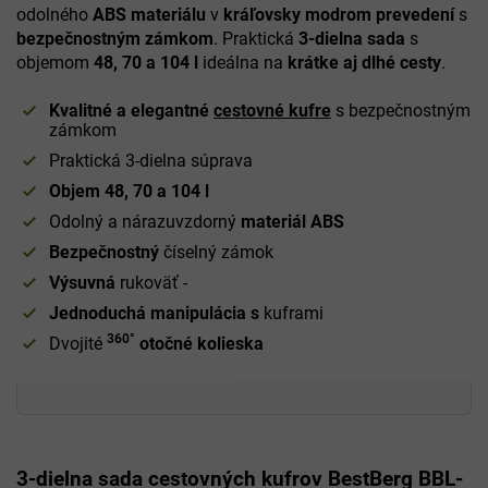
odolného
ABS materiálu
v
kráľovsky modrom prevedení
s
bezpečnostným zámkom
. Praktická
3-dielna sada
s
objemom
48, 70 a 104 l
ideálna na
krátke aj dlhé cesty
.
Kvalitné a elegantné
cestovné kufre
s bezpečnostným
zámkom
Praktická 3-dielna súprava
Objem 48, 70 a 104 l
Odolný a nárazuvzdorný
materiál ABS
Bezpečnostný
číselný zámok
Výsuvná
rukoväť -
Jednoduchá manipulácia s
kuframi
360°
Dvojité
otočné kolieska
3-dielna sada cestovných kufrov BestBerg BBL-