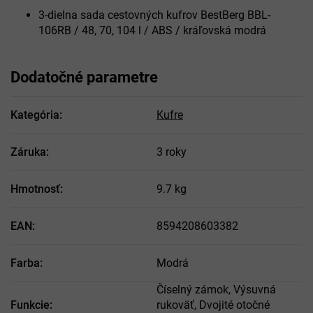
3-dielna sada cestovných kufrov BestBerg BBL-
106RB / 48, 70, 104 l / ABS / kráľovská modrá
Dodatočné parametre
Kategória
:
Kufre
Záruka
:
3 roky
Hmotnosť
:
9.7 kg
EAN
:
8594208603382
Farba
:
Modrá
Číselný zámok, Výsuvná
Funkcie
:
rukoväť, Dvojité otočné