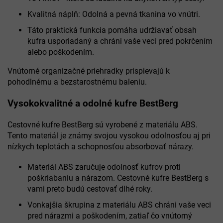
Kvalitná náplň: Odolná a pevná tkanina vo vnútri.
Táto praktická funkcia pomáha udržiavať obsah
kufra usporiadaný a chráni vaše veci pred pokrčením
alebo poškodením.
Vnútorné organizačné priehradky prispievajú k
pohodlnému a bezstarostnému baleniu.
Vysokokvalitné a odolné kufre BestBerg
Cestovné kufre BestBerg sú vyrobené z materiálu ABS.
Tento materiál je známy svojou vysokou odolnosťou aj pri
nízkych teplotách a schopnosťou absorbovať nárazy.
Materiál ABS zaručuje odolnosť kufrov proti
poškriabaniu a nárazom. Cestovné kufre BestBerg s
vami preto budú cestovať dlhé roky.
Vonkajšia škrupina z materiálu ABS chráni vaše veci
pred nárazmi a poškodením, zatiaľ čo vnútorný