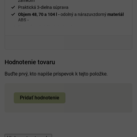
zámkom
Praktická 3-dielna súprava
Objem 48, 70 a 104 l -
odolný a nárazuvzdorný
materiál
ABS -
Bezpečnostný
číselný zámok
Výsuvná
rukoväť
Jednoduchá manipulácia s
kuframi
360°
Dvojité
otočné kolieska
Hodnotenie tovaru
Buďte prvý, kto napíše príspevok k tejto položke.
Pridať hodnotenie