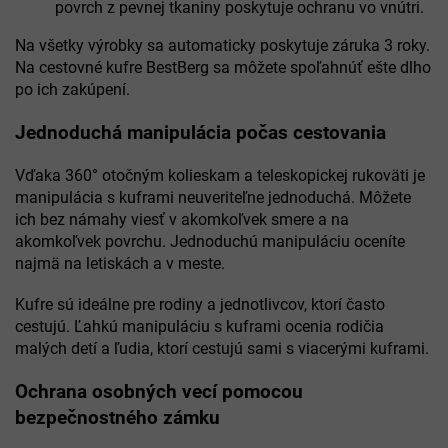
povrch z pevnej tkaniny poskytuje ochranu vo vnútri.
Na všetky výrobky sa automaticky poskytuje záruka 3 roky.
Na cestovné kufre BestBerg sa môžete spoľahnúť ešte dlho
po ich zakúpení.
Jednoduchá manipulácia počas cestovania
Vďaka 360° otočným kolieskam a teleskopickej rukoväti je
manipulácia s kuframi neuveriteľne jednoduchá. Môžete
ich bez námahy viesť v akomkoľvek smere a na
akomkoľvek povrchu. Jednoduchú manipuláciu oceníte
najmä na letiskách a v meste.
Kufre sú ideálne pre rodiny a jednotlivcov, ktorí často
cestujú. Ľahkú manipuláciu s kuframi ocenia rodičia
malých detí a ľudia, ktorí cestujú sami s viacerými kuframi.
Ochrana osobných vecí pomocou
bezpečnostného zámku