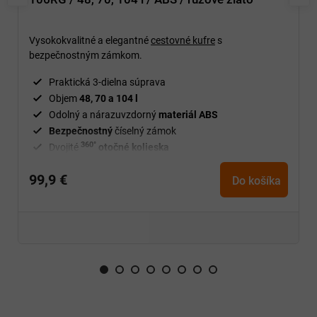
Vysokokvalitné a elegantné
cestovné kufre
s
bezpečnostným zámkom.
Praktická 3-dielna súprava
Objem
48, 70 a 104 l
Odolný a nárazuvzdorný
materiál ABS
Bezpečnostný
číselný zámok
360°
Dvojité
otočné kolieska
Výsuvná
rukoväť
99,9 €
Jednoduchá manipulácia s
kuframi
Do košíka