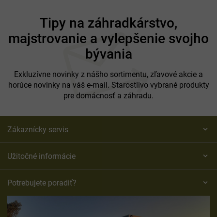
Z
á
Tipy na záhradkárstvo,
p
majstrovanie a vylepšenie svojho
ä
t
bývania
i
e
Exkluzívne novinky z nášho sortimentu, zľavové akcie a
horúce novinky na váš e-mail. Starostlivo vybrané produkty
pre domácnosť a záhradu.
Zákaznícky servis
Užitočné informácie
Potrebujete poradiť?