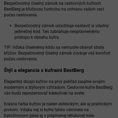
Bezpečnostný číselný zámok na cestovných kufroch
BestBerg je kľúčovou funkciou na ochranu vašich vecí
počas cestovania.
Bezpečnostný zámok umožňuje nastaviť si vlastný
jedinečný kód. Ten zabraňuje neoprávnenému
prístupu k obsahu kufra.
TIP: Vďaka číselnému kódu sa nemusíte obávať straty
kľúčov. Bezpečnostný číselný zámok zvyšuje váš komfort
počas cestovania.
Štýl a elegancia s kuframi BestBerg
Elegantný dizajn kufrov na prvý pohľad zaujme svojím
moderným a štýlovým vzhľadom. Cestovné kufre BestBerg
vás budú reprezentovať kdekoľvek na svete.
Krásna farba kufrov je nielen estetickým, ale aj praktickým
prvkom. Vďaka nej si kufre ľahko všimnete na
batožinovom páse aj v preplnenej letiskovej hale.