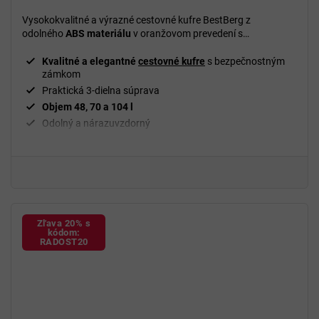
Vysokokvalitné a výrazné cestovné kufre BestBerg z
odolného
ABS materiálu
v oranžovom prevedení s
bezpečnostným zámkom.
Praktická 3-dielna sada
s
objemom
48, 70 a 104 l
ideálna na
krátke aj dlhé cesty.
Kvalitné a elegantné
cestovné kufre
s bezpečnostným
zámkom
Praktická 3-dielna súprava
Objem 48, 70 a 104 l
Odolný a nárazuvzdorný
Materiál ABS
Bezpečnostný
číselný zámok
Výsuvná
rukoväť
Jednoduchá manipulácia s
kuframi
360°
Dvojité
otočné kolieska
Zľava 20% s
kódom:
RADOST20