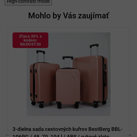
High-contrast mode
Mohlo by Vás zaujímať
Zľava 20% s
kódom:
RADOST20
3-dielna sada cestovných kufrov BestBerg BBL-
106RG / 48, 70, 104 l / ABS / ružové zlato