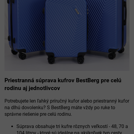
Priestranná súprava kufrov BestBerg pre celú
rodinu aj jednotlivcov
Potrebujete len ľahký príručný kufor alebo priestranný kufor
na dlhú dovolenku? S BestBerg máte vždy po ruke to
správne riešenie pre celú rodinu.
Súprava obsahuje tri kufre rôznych veľkostí - 48, 70 a
104 litrov - ktoré sú ideálne na akýkoľvek typ cesty.