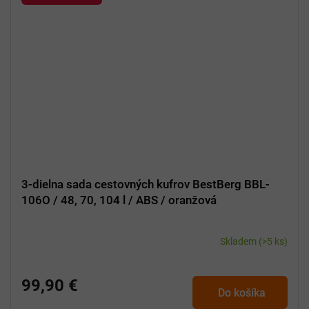
3-dielna sada cestovných kufrov BestBerg BBL-
106O / 48, 70, 104 l / ABS / oranžová
Skladem
(>5 ks)
99,90 €
Do košíka