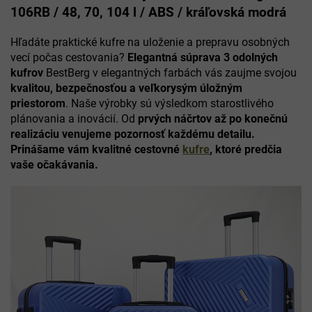
106RB / 48, 70, 104 l / ABS / kráľovská modrá
Hľadáte praktické kufre na uloženie a prepravu osobných
vecí počas cestovania?
Elegantná súprava 3 odolných
kufrov
BestBerg v elegantných farbách vás zaujme svojou
kvalitou, bezpečnosťou a veľkorysým úložným
priestorom
. Naše výrobky sú výsledkom starostlivého
plánovania a inovácií. Od
prvých náčrtov až po konečnú
realizáciu venujeme pozornosť každému detailu.
Prinášame vám kvalitné cestovné
kufre
, ktoré predčia
vaše očakávania.