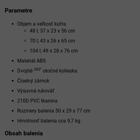
Parametre
Objem a veľkosť kufra
48 l; 37 x 23 x 56 cm
70 l; 43 x 26 x 65 cm
104 l; 49 x 28 x 76 cm
Materiál ABS
360°
Dvojité
otočné kolieska
Číselný zámok
Výsuvná rukoväť
210D PVC tkanina
Rozmery balenia 50 x 29 x 77 cm
Hmotnosť balenia cca 9,7 kg
Obsah balenia