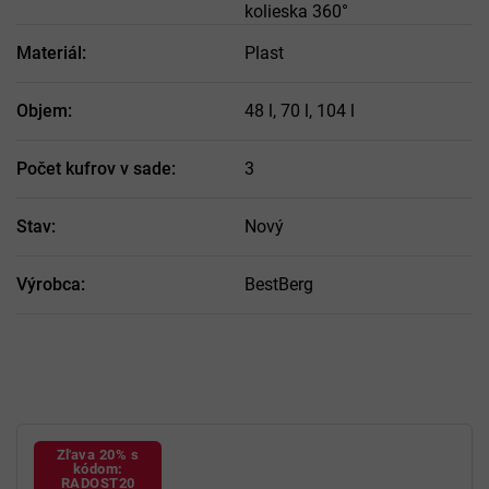
kolieska 360°
Materiál
:
Plast
Objem
:
48 l, 70 l, 104 l
Počet kufrov v sade
:
3
Stav
:
Nový
Výrobca
:
BestBerg
Zľava 20% s
kódom:
RADOST20