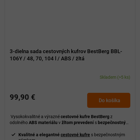
3-dielna sada cestovných kufrov BestBerg BBL-
106Y / 48, 70, 104 l / ABS / žltá
Skladem
(>5 ks)
99,90 €
Do košíka
Vysokokvalitné a výrazné
cestovné kufre BestBerg
z
odolného
ABS materiálu
v
žltom prevedení
s
bezpečnostným
zámkom
. Praktická
3-dielna sada
s objemom
48, 70 a 104 l
ideálna na
krátke aj dlhé cesty
.
Kvalitné a elegantné
cestovné kufre
s bezpečnostným