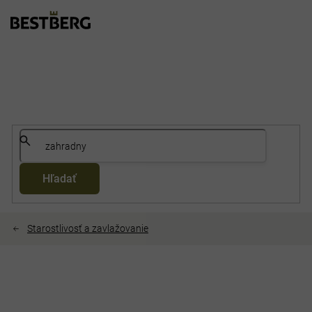
Prejsť
na
obsah
Hľadať
Starostlivosť a zavlažovanie