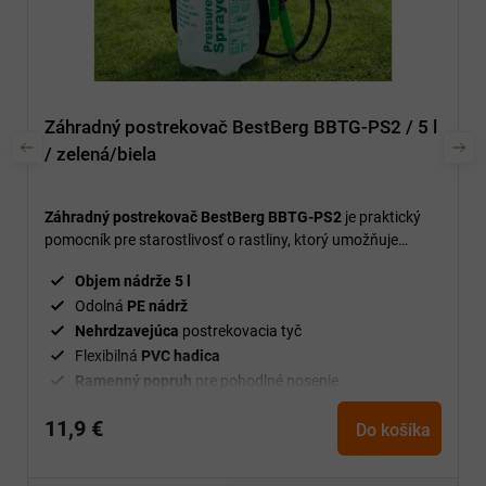
Záhradný postrekovač BestBerg BBTG-PS2 / 5 l
/ zelená/biela
Záhradný postrekovač BestBerg BBTG-PS2
je praktický
pomocník pre starostlivosť o rastliny, ktorý umožňuje
rovnomernú aplikáciu vody, hnojív aj ochranných
Objem nádrže 5 l
postrekov.
Odolná
PE nádrž
Nehrdzavejúca
postrekovacia tyč
Flexibilná
PVC hadica
Ramenný popruh
pre pohodlné nosenie
11,9 €
Do košíka