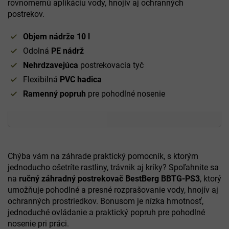
rovnomernú aplikáciu vody, hnojív aj ochranných
postrekov.
Objem nádrže 10 l
Odolná
PE nádrž
Nehrdzavejúca
postrekovacia tyč
Flexibilná
PVC hadica
Ramenný popruh
pre pohodlné nosenie
Chýba vám na záhrade praktický pomocník, s ktorým
jednoducho ošetríte rastliny, trávnik aj kríky? Spoľahnite sa
na
ručný záhradný postrekovač BestBerg BBTG-PS3
, ktorý
umožňuje pohodlné a presné rozprašovanie vody, hnojív aj
ochranných prostriedkov. Bonusom je nízka hmotnosť,
jednoduché ovládanie a praktický popruh pre pohodlné
nosenie pri práci.