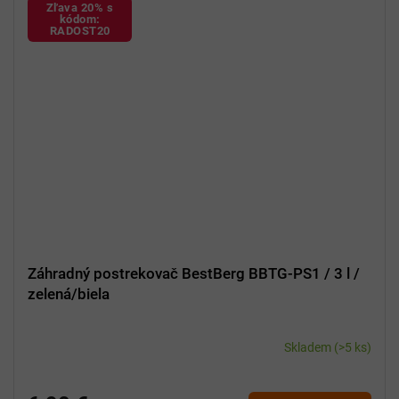
Zľava 20% s
kódom:
RADOST20
Záhradný postrekovač BestBerg BBTG-PS1 / 3 l /
zelená/biela
Skladem
(>5 ks)