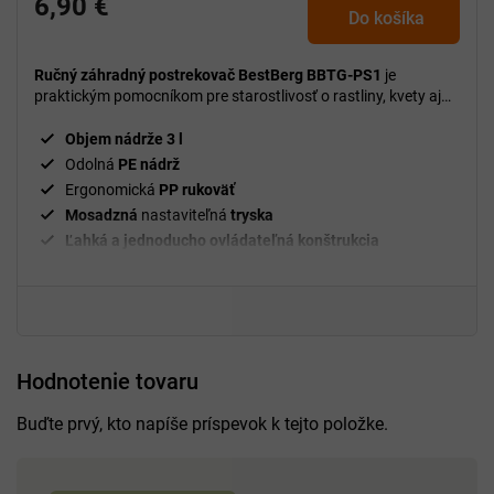
6,90 €
Do košíka
Ručný záhradný postrekovač BestBerg BBTG-PS1
je
praktickým pomocníkom pre starostlivosť o rastliny, kvety aj
zeleninu v záhrade, v skleníku alebo doma.
Objem nádrže 3 l
Odolná
PE nádrž
Ergonomická
PP rukoväť
Mosadzná
nastaviteľná
tryska
Ľahká a jednoducho ovládateľná konštrukcia
Hodnotenie tovaru
Buďte prvý, kto napíše príspevok k tejto položke.