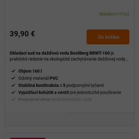
Skladem
(>5 ks)
39,90 €
Do košíka
Skladací sud na dažďovú vodu BestBerg BBWT-160
je
praktické riešenie na ekologické zachytávanie dažďovej vody
vo vašej záhrade.
Objem 160 l
Odolný materiál
PVC
Stabilná konštrukcia
s
5
podpornými tyčami
Vypúšťací kohútik a ventil
pre jednoduché používanie
Prepadový otvor
proti pretečeniu vody
Skladacia konštrukcia
pre jednoduché skladovanie