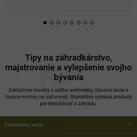
Z
á
Tipy na záhradkárstvo,
p
majstrovanie a vylepšenie svojho
ä
t
bývania
i
e
Exkluzívne novinky z nášho sortimentu, zľavové akcie a
horúce novinky na váš e-mail. Starostlivo vybrané produkty
pre domácnosť a záhradu.
Zákaznícky servis