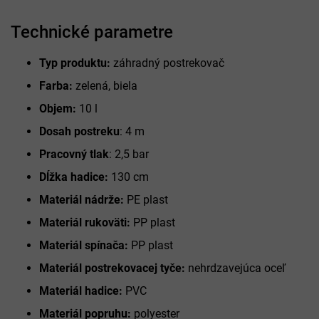
Technické parametre
Typ produktu:
záhradný postrekovač
Farba:
zelená, biela
Objem:
10 l
Dosah postreku
: 4 m
Pracovný tlak
: 2,5 bar
Dĺžka hadice:
130 cm
Materiál nádrže:
PE plast
Materiál rukoväti:
PP plast
Materiál spínača:
PP plast
Materiál postrekovacej tyče:
nehrdzavejúca oceľ
Materiál hadice:
PVC
Materiál popruhu:
polyester