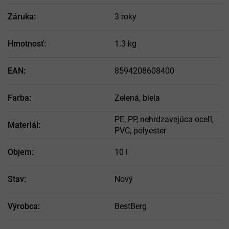
Záruka
:
3 roky
Hmotnosť
:
1.3 kg
EAN
:
8594208608400
Farba
:
Zelená, biela
PE, PP, nehrdzavejúca oceľl,
Materiál
:
PVC, polyester
Objem
:
10 l
Stav
:
Nový
Výrobca
:
BestBerg