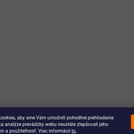
ookies, aby sme Vám umožnili pohodlné prehliadanie
a analýze prevádzky webu neustále zlepšovali jeho
on a použiteľnosť. Viac informácií
tu
.