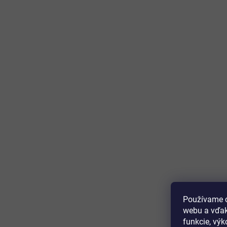
Používame c
webu a vďak
funkcie, výk