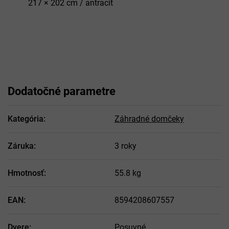
217 × 202 cm / antracit
Dodatočné parametre
Kategória
:
Záhradné domčeky
Záruka
:
3 roky
Hmotnosť
:
55.8 kg
EAN
:
8594208607557
Dvere
:
Posuvné