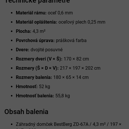
Technické parametre
Materiál rámu:
oceľ 0,6 mm
Materiál opláštenia:
oceľový plech 0,25 mm
Plocha:
4,3 m²
Povrchová úprava:
prášková farba
Dvere:
dvojité posuvné
Rozmery dverí (V × Š):
170 × 82 cm
Rozmery (Š × D × V):
217 × 197 × 202 cm
Rozmery balenia:
180 × 65 × 14 cm
Hmotnosť:
52 kg
Hmotnosť balenia:
55,8 kg
Obsah balenia
Záhradný domček BestBerg ZD-67A / 4,3 m² / 197 ×