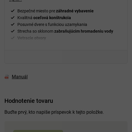
Bezpečné miesto pre
záhradné vybavenie
Kvalitná
oceľová konštrukcia
Posuvné dvere s funkciou uzamykania
Strecha so sklonom
zabraňujúcim hromadeniu vody
Vetracie
otvory
Práškový náter
odolný voči snehu a dažďu
Jednoduchá
montáž
Manuál
Hodnotenie tovaru
Buďte prvý, kto napíše príspevok k tejto položke.