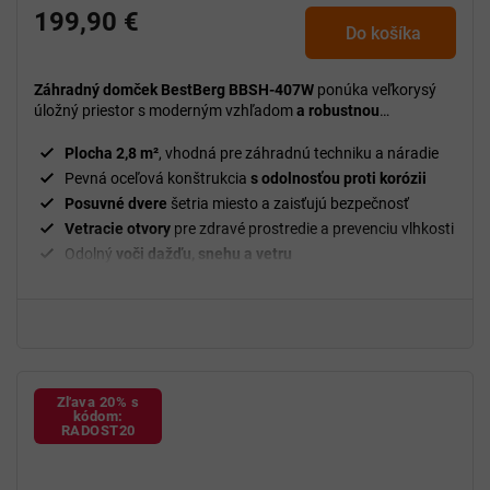
199,90 €
Do košíka
Záhradný domček BestBerg BBSH-407W
ponúka veľkorysý
úložný priestor s moderným vzhľadom
a robustnou
konštrukciou – ideálny pre záhradu aj dvor.
Plocha 2,8 m²
, vhodná pre záhradnú techniku a náradie
Pevná oceľová konštrukcia
s odolnosťou proti korózii
Posuvné dvere
šetria miesto a zaisťujú bezpečnosť
Vetracie otvory
pre zdravé prostredie a prevenciu vlhkosti
Odolný
voči dažďu, snehu a vetru
Zľava 20% s
kódom:
RADOST20