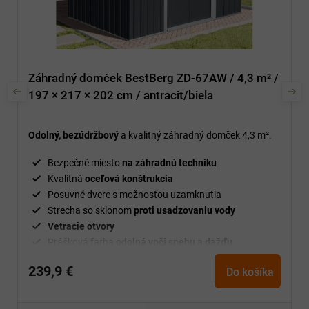
Záhradný domček BestBerg ZD-67AW / 4,3 m² /
197 × 217 × 202 cm / antracit/biela
Odolný, bezúdržbový
a kvalitný záhradný domček 4,3 m².
Bezpečné miesto
na záhradnú techniku
Kvalitná
oceľová konštrukcia
Posuvné dvere s možnosťou uzamknutia
Strecha so sklonom
proti usadzovaniu vody
Vetracie
otvory
Prášková farba
odolná voči snehu a dažďu
Jednoduchá
montáž
239,9 €
Do košíka