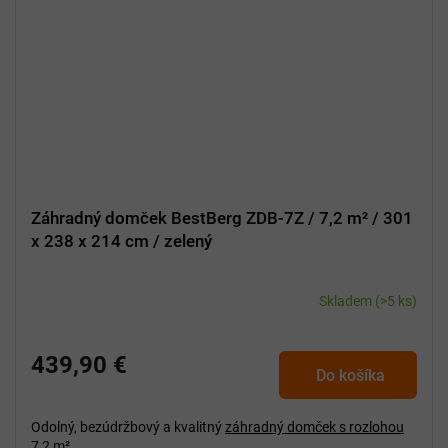
Záhradný domček BestBerg ZDB-7Z / 7,2 m² / 301
x 238 x 214 cm / zelený
Skladem
(>5 ks)
439,90 €
Do košíka
Odolný, bezúdržbový a kvalitný
záhradný domček s
rozlohou
7,2 m².