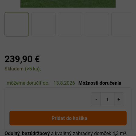
239,90 €
Jednotková
Skladem
(>5 ks)
cena:
môžeme doručiť do:
13.8.2026
Možnosti doručenia
Pridať do košíka
Odolný, bezúdržbový
a kvalitný záhradný domček 4,3 m².