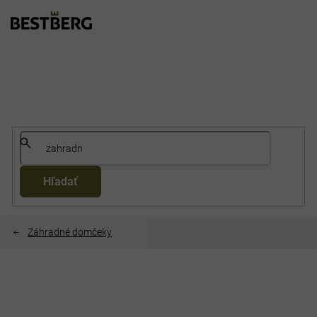
Prejsť
na
obsah
Hľadať
Záhradné domčeky