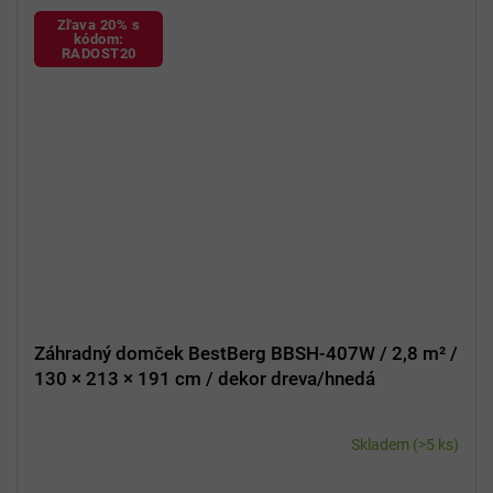
Zľava 20% s
kódom:
RADOST20
Záhradný domček BestBerg BBSH-407W / 2,8 m² /
130 × 213 × 191 cm / dekor dreva/hnedá
Skladem
(>5 ks)