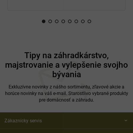
Z
á
Tipy na záhradkárstvo,
p
majstrovanie a vylepšenie svojho
ä
t
bývania
i
e
Exkluzívne novinky z nášho sortimentu, zľavové akcie a
horúce novinky na váš e-mail. Starostlivo vybrané produkty
pre domácnosť a záhradu.
Zákaznícky servis