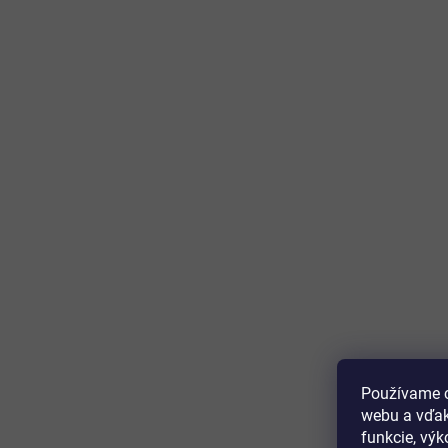
Používame c
webu a vďak
funkcie, výk