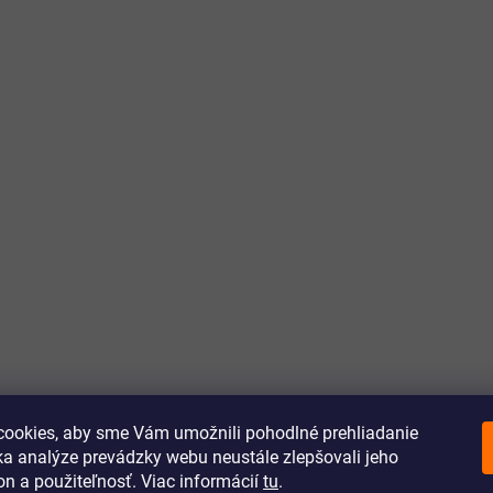
ookies, aby sme Vám umožnili pohodlné prehliadanie
a analýze prevádzky webu neustále zlepšovali jeho
on a použiteľnosť. Viac informácií
tu
.