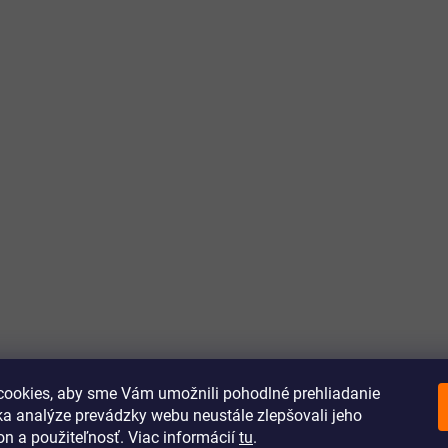
ookies, aby sme Vám umožnili pohodlné prehliadanie
a analýze prevádzky webu neustále zlepšovali jeho
on a použiteľnosť. Viac informácií
tu
.