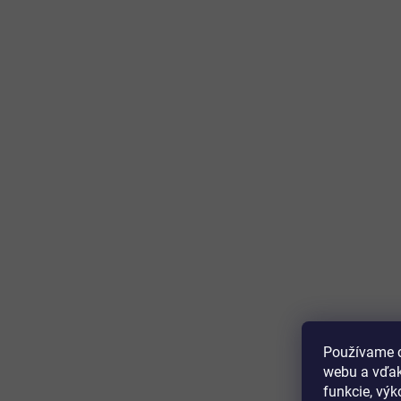
Používame c
webu a vďak
funkcie, výk