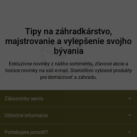
Z
á
Tipy na záhradkárstvo,
p
majstrovanie a vylepšenie svojho
ä
t
bývania
i
e
Exkluzívne novinky z nášho sortimentu, zľavové akcie a
horúce novinky na váš e-mail. Starostlivo vybrané produkty
pre domácnosť a záhradu.
Zákaznícky servis
Užitočné informácie
Potrebujete poradiť?