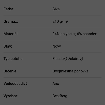
Farba
:
Sivá
Gramáž
:
210 g/m²
Materiál
:
94% polyester, 6% spandex
Stav
:
Nový
Typ poťahu
:
Elastický žakárový
Určenie
:
Dvojmiestna pohovka
Vodoodpudivý
:
Áno
Výrobca
:
BestBerg