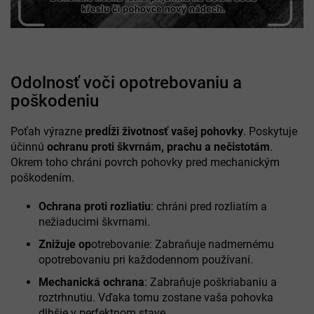
Odolnosť voči opotrebovaniu a
poškodeniu
Poťah výrazne
predĺži životnosť vašej pohovky
. Poskytuje
účinnú
ochranu proti škvrnám, prachu a nečistotám
.
Okrem toho chráni povrch pohovky pred mechanickým
poškodením.
Ochrana proti rozliatiu
: chráni pred rozliatím a
nežiaducimi škvrnami.
Znižuje op
otrebovanie: Zabraňuje nadmernému
opotrebovaniu pri každodennom používaní.
Mechanická ochrana
: Zabraňuje poškriabaniu a
roztrhnutiu. Vďaka tomu zostane vaša pohovka
dlhšie v perfektnom stave.