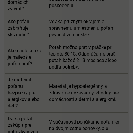
domácich
poškodeniu.
zvierat?
Ako poťah
Vďaka pružným okrajom a
zabraňuje
správnemu umiestneniu poťah
skĺznutiu?
pevne drží a nekĺže.
Poťah možno prať v práčke pri
Ako často a ako
teplote 30 °C. Odporúčame prať
je najlepšie
poťah každé 2 - 3 mesiace alebo
poťah prať?
podľa potreby.
Je materiál
poťahu
Materiál je hypoalergénny a
bezpečný pre
zdravotne nezávadný, vhodný pre
alergikov alebo
domácnosti s deťmi a alergikmi.
deti?
Dá sa poťah
V súčasnosti ponúkame poťah len
zakúpiť pre
na dvojmiestne pohovky, ale
pohovky iných