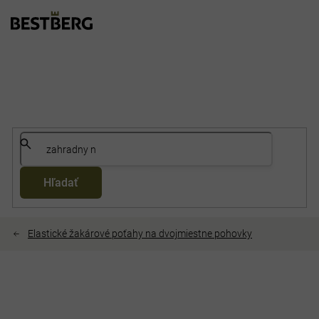
Prejsť
na
obsah
Hľadať
Elastické žakárové poťahy na dvojmiestne pohovky