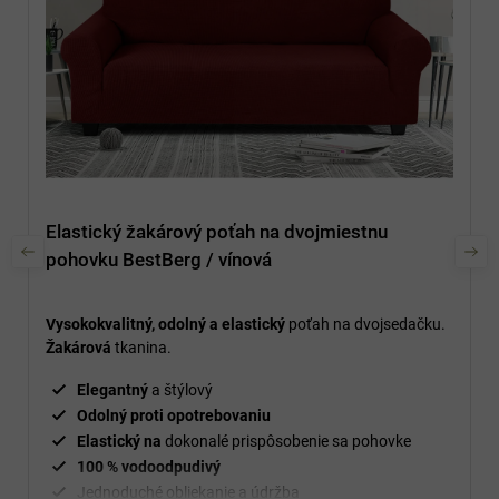
Elastický žakárový poťah na dvojmiestnu
pohovku BestBerg / vínová
Vysokokvalitný, odolný a elastický
poťah na dvojsedačku.
Žakárová
tkanina.
Elegantný
a štýlový
Odolný proti opotrebovaniu
Elastický na
dokonalé prispôsobenie sa pohovke
100 % vodoodpudivý
Jednoduché obliekanie a údržba