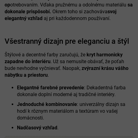
op
otrebovaním. Vďaka pružnému a odolnému materiálu
sa
dokonale prispôsobí.
Okrem toho si zachováva
svoj
elegantný vzhľad
aj pri každodennom používaní.
Všestranný dizajn pre eleganciu a štýl
Štýlové a decentné farby zaručujú, že
kryt
harmonicky
zapadne do interiéru
. Už sa nemusíte obávať, že poťah
bude nevhodne vyčnievať. Naopak,
zvýrazní krásu vášho
nábytku a priestoru
.
Elegantné farebné prevedenie
: Dekadentná farba
dokonale doplní moderné aj tradičné interiéry.
Jednoduché kombinovanie
: univerzálny dizajn sa
hodí k rôznym materiálom a textúram vo vašej
domácnosti.
Nadčasový vzhľad
.