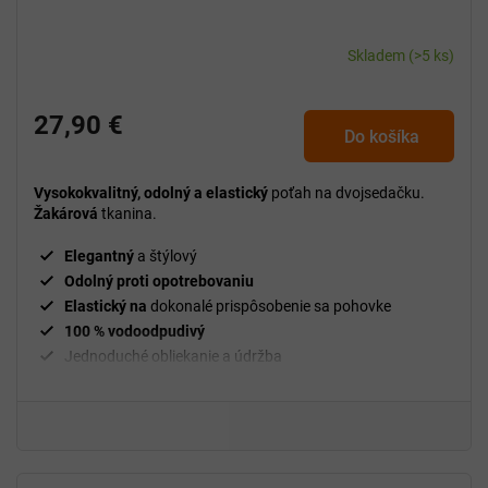
Skladem
(>5 ks)
27,90 €
Do košíka
Vysokokvalitný, odolný a elastický
poťah na dvojsedačku.
Žakárová
tkanina.
Elegantný
a štýlový
Odolný proti opotrebovaniu
Elastický na
dokonalé prispôsobenie sa pohovke
100 % vodoodpudivý
Jednoduché obliekanie a údržba
g/m²
Hmotnosť
210
Upevňovacie valčeky
sú súčasťou balenia
94 % polyester a 6 % spandex