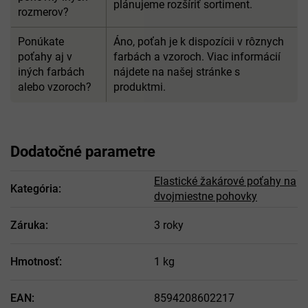
plánujeme rozšíriť sortiment.
rozmerov?
Ponúkate
Áno, poťah je k dispozícii v rôznych
poťahy aj v
farbách a vzoroch. Viac informácií
iných farbách
nájdete na našej stránke s
alebo vzoroch?
produktmi.
Dodatočné parametre
Elastické žakárové poťahy na
Kategória
:
dvojmiestne pohovky
Záruka
:
3 roky
Hmotnosť
:
1 kg
EAN
:
8594208602217