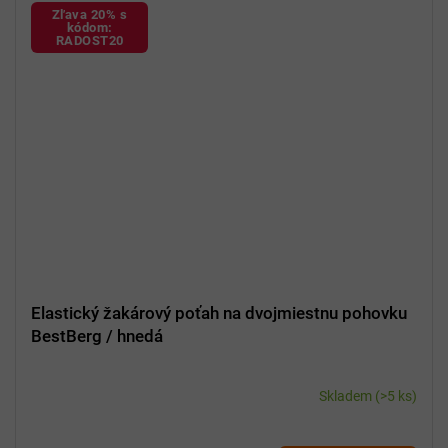
Zľava 20% s
kódom:
RADOST20
Elastický žakárový poťah na dvojmiestnu pohovku
BestBerg / hnedá
Skladem
(>5 ks)