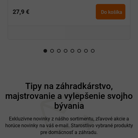
g/m²
Hmotnosť
210
27,9 €
Do košíka
Upevňovacie valčeky
sú súčasťou balenia
94 % polyester a 6 % spandex
Z
á
Tipy na záhradkárstvo,
p
majstrovanie a vylepšenie svojho
ä
t
bývania
i
e
Exkluzívne novinky z nášho sortimentu, zľavové akcie a
horúce novinky na váš e-mail. Starostlivo vybrané produkty
pre domácnosť a záhradu.