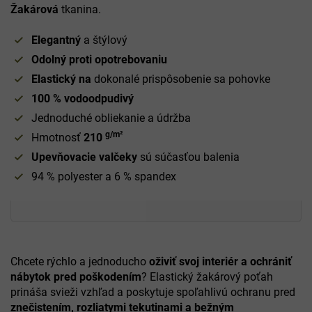
Žakárová
tkanina.
Elegantný
a štýlový
Odolný proti opotrebovaniu
Elastický na
dokonalé prispôsobenie sa pohovke
100 % vodoodpudivý
Jednoduché obliekanie a údržba
g/m²
Hmotnosť
210
Upevňovacie valčeky
sú súčasťou balenia
94 % polyester a 6 % spandex
Chcete rýchlo a jednoducho
oživiť svoj interiér a ochrániť
nábytok pred poškodením
? Elastický žakárový poťah
prináša svieži vzhľad a poskytuje spoľahlivú ochranu pred
znečistením, rozliatymi tekutinami a bežným