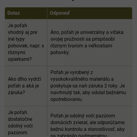
Dotaz
Odpoveď
Je poťah
vhodný aj pre
Áno, poťah je univerzálny a vďaka
iné typy
svojej pružnosti sa prispôsobí
pohoviek, napr. s
rôznym tvarom a veľkostiam
rôznymi
pohovky.
opierkami?
Poťah je vyrobený z
Ako dlho vydrží
vysokokvalitného materiálu a
poťah a aká je
poskytuje sa naň záruka 2 roky. Je
záruka?
navrhnutý tak, aby odolal bežnému
opotrebovaniu.
Je poťah
Poťah je odolný voči pazúrom
dostatočne
domácich zvierat, ale odporúčame
odolný voči
bežnú kontrolu a starostlivosť, aby
pazúrom
sa zabránilo nadmernému