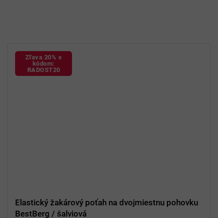
Zľava 20% s
kódom:
RADOST20
Elastický žakárový poťah na dvojmiestnu pohovku
BestBerg / šalviová