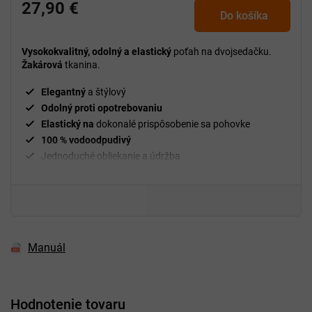
27,90 €
Do košíka
Vysokokvalitný, odolný a elastický
poťah na dvojsedačku.
Žakárová
tkanina.
Elegantný
a štýlový
Odolný proti opotrebovaniu
Elastický na
dokonalé prispôsobenie sa pohovke
100 % vodoodpudivý
Jednoduché obliekanie a údržba
g/m²
Hmotnosť
210
Upevňovacie valčeky
sú súčasťou balenia
94 % polyester a 6 % spandex
Manuál
Hodnotenie tovaru