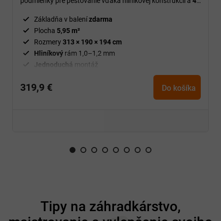
podmienky pre pestovanie vďaka hliníkovej konštrukcii a
4
mm polykarbonátovým doskám.
Základňa v balení
zdarma
Plocha
5,95 m²
Rozmery
313 × 190 × 194 cm
Hliníkový
rám 1,0–1,2 mm
Jednoduchá
montáž
319,9 €
Do košíka
Z
á
Tipy na záhradkárstvo,
p