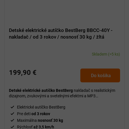
Detské elektrické autíčko BestBerg BBCC-40Y -
nakladač / od 3 rokov / nosnosť 30 kg / žltá
Skladem
(>5 ks)
199,90 €
Do košíka
Detské elektrické autíčko BestBerg
nakladač s realistickým
dizajnom, zvukovými a svetelnými efektmi a MP3
prehrávačom, ktoré prináša bezpečnú a zábavnú jazdu pre
deti od 3 rokov.
Elektrické autíčko BestBerg
Pre deti
od 3 rokov
Maximálna
nosnosť 30 kg
Rýchlosť
až 3,5 km/h