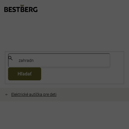
Prejsť
na
obsah
Hľadať
Elektrické autíčka pre deti