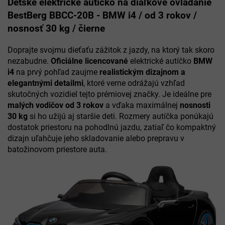
Detské elektrické autíčko na diaľkové ovládanie
BestBerg BBCC-20B - BMW i4 / od 3 rokov /
nosnosť 30 kg / čierne
Doprajte svojmu dieťaťu zážitok z jazdy, na ktorý tak skoro
nezabudne.
Oficiálne licencované
elektrické autíčko
BMW
i4
na prvý pohľad zaujme
realistickým dizajnom a
elegantnými detailmi
, ktoré verne odrážajú vzhľad
skutočných vozidiel tejto prémiovej značky. Je ideálne pre
malých vodičov od 3 rokov
a vďaka maximálnej
nosnosti
30 kg
si ho užijú aj staršie deti. Rozmery autíčka ponúkajú
dostatok priestoru na pohodlnú jazdu, zatiaľ čo kompaktný
dizajn uľahčuje jeho skladovanie alebo prepravu v
batožinovom priestore auta.