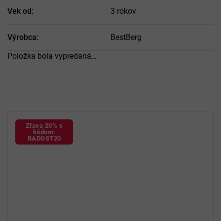
Vek od
:
3 rokov
Výrobca
:
BestBerg
Položka bola vypredaná…
Zľava 20% s
kódom:
RADOST20