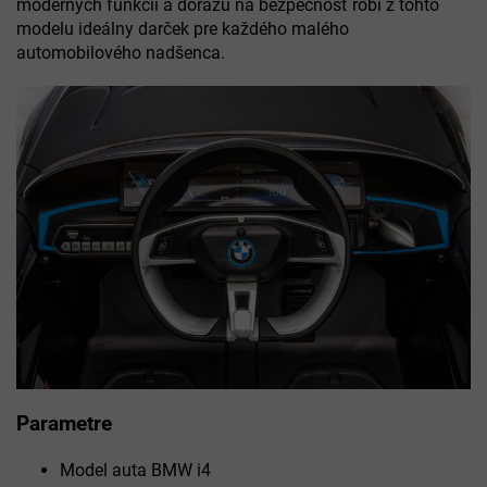
moderných funkcií a dôrazu na bezpečnosť robí z tohto
modelu ideálny darček pre každého malého
automobilového nadšenca.
Parametre
Model auta BMW i4