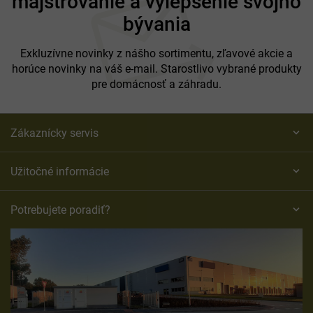
majstrovanie a vylepšenie svojho
ä
t
bývania
i
e
Exkluzívne novinky z nášho sortimentu, zľavové akcie a
horúce novinky na váš e-mail. Starostlivo vybrané produkty
pre domácnosť a záhradu.
Zákaznícky servis
Užitočné informácie
Potrebujete poradiť?