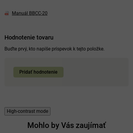
Rozmery
110 x 69 x 56,5 cm
Hmotnosť
14,5 kg
Manuál BBCC-20
Farba
čierna
Hodnotenie tovaru
Buďte prvý, kto napíše príspevok k tejto položke.
Pridať hodnotenie
High-contrast mode
Mohlo by Vás zaujímať