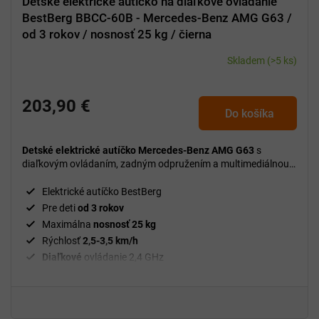
Detské elektrické autíčko na diaľkové ovládanie
BestBerg BBCC-60B - Mercedes-Benz AMG G63 /
od 3 rokov / nosnosť 25 kg / čierna
Skladem
(>5 ks)
203,90 €
Do košíka
Detské elektrické autíčko Mercedes-Benz AMG G63
s
diaľkovým ovládaním, zadným odpružením a multimediálnou
výbavou, ktoré prináša bezpečnú a zábavnú jazdu pre deti od
3 rokov.
Elektrické autíčko BestBerg
Pre deti
od 3 rokov
Maximálna
nosnosť 25 kg
Rýchlosť
2,5-3,5 km/h
Diaľkové
ovládanie 2,4 GHz
Dva
motory
Li-Ion
batéria 12 V/4,5 Ah, čas nabíjania 4-5 hodín
MP3 prehrávač, ovládanie hlasitosti, Bluetooth