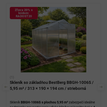
Zľava 20% s
kódom:
RADOST20
Skleník so základňou BestBerg BBGH-1006S /
5,95 m² / 313 × 190 × 194 cm / strieborná
Skleník
BBGH-1006S s plochou 5,95 m²
zabezpečí ideálne