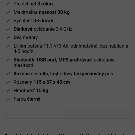
Pre deti
od 3 rokov
Maximálna
nosnosť 30 kg
Rýchlosť
3-5 km/h
Diaľkové
ovládanie 2,4 GHz
Dva
motory
Li-Ion
batéria 11,1 V/3 Ah, odnímateľná, čas nabíjania
4-5 hodín
Bluetooth, USB port, MP3 prehrávač
, ovládanie
hlasitosti
Kožené
sedadlo, trojbodový
bezpečnostný
pás
Rozmery
115 x 67 x 45 cm
Hmotnosť
15 kg
Farba
čierná