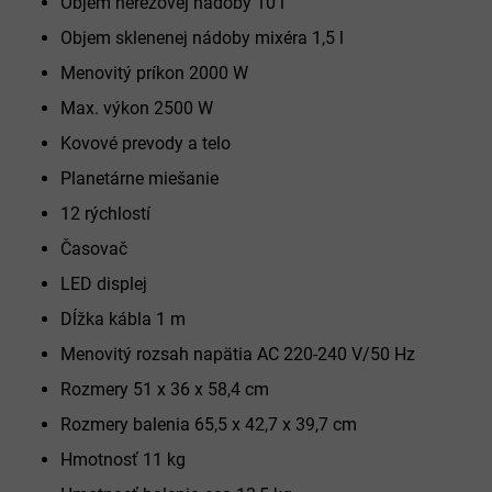
Objem nerezovej nádoby 10 l
Objem sklenenej nádoby mixéra 1,5 l
Menovitý príkon 2000 W
Max. výkon 2500 W
Kovové prevody a telo
Planetárne miešanie
12 rýchlostí
Časovač
LED displej
Dĺžka kábla 1 m
Menovitý rozsah napätia AC 220-240 V/50 Hz
Rozmery 51 x 36 x 58,4 cm
Rozmery balenia 65,5 x 42,7 x 39,7 cm
Hmotnosť 11 kg