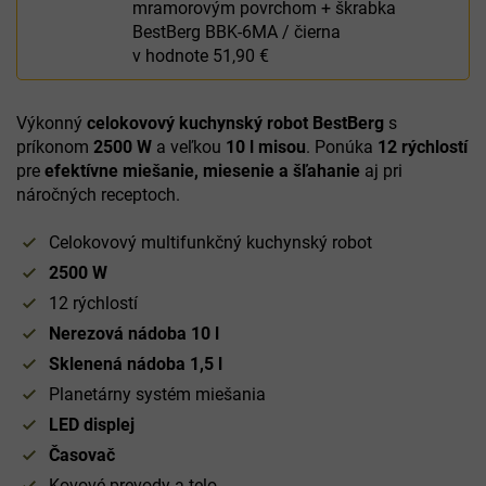
mramorovým povrchom + škrabka
BestBerg BBK-6MA / čierna
v hodnote 51,90 €
Výkonný
celokovový kuchynský robot BestBerg
s
príkonom
2500 W
a veľkou
10 l misou
. Ponúka
12 rýchlostí
pre
efektívne miešanie, miesenie a šľahanie
aj pri
náročných receptoch.
Celokovový multifunkčný kuchynský robot
2500 W
12 rýchlostí
Nerezová nádoba 10 l
Sklenená nádoba 1,5 l
Planetárny systém miešania
LED displej
Časovač
Kovové prevody a telo