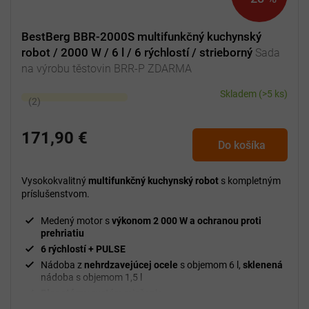
BestBerg BBR-2000S multifunkčný kuchynský
robot / 2000 W / 6 l / 6 rýchlostí / strieborný
Sada
na výrobu těstovin BRR-P ZDARMA
Skladem
(>5 ks)
Priemerné
hodnotenie
produktu
171,90 €
Do košíka
je
5,0
z
Vysokokvalitný
multifunkčný kuchynský robot
s kompletným
5
príslušenstvom.
hviezdičiek.
Medený motor s
výkonom 2 000 W a ochranou proti
prehriatiu
6 rýchlostí + PULSE
Nádoba z
nehrdzavejúcej ocele
s objemom 6 l,
sklenená
nádoba s objemom 1,5 l
Planetárny
systém miešania
Hnetací
hák,
šľahacia a miešacia
metla