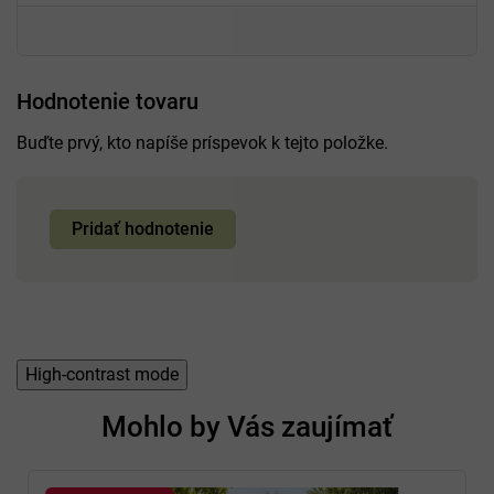
Súprava na
strúhanie a krájanie
, mlynček na
mäso
,
nástavec na
klobásy a Kubbe
+ nový nástavec na cestoviny BBR-P 6 diskov je v balení
ZDARMA
Hodnotenie tovaru
Bez obsahu
BPA
Buďte prvý, kto napíše príspevok k tejto položke.
Pridať hodnotenie
High-contrast mode
Mohlo by Vás zaujímať