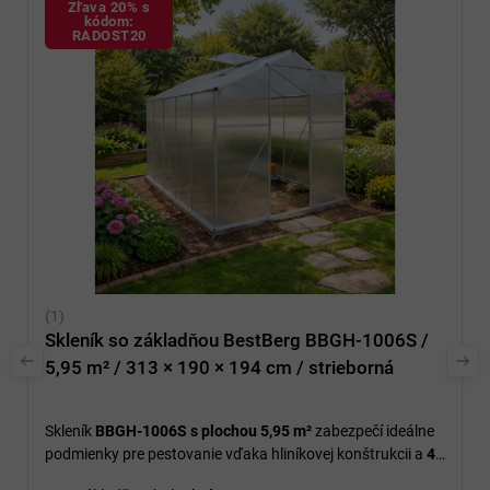
Zľava 20% s
kódom:
RADOST20
Skleník so základňou BestBerg BBGH-1006S /
5,95 m² / 313 × 190 × 194 cm / strieborná
Skleník
BBGH-1006S s plochou 5,95 m²
zabezpečí ideálne
podmienky pre pestovanie vďaka hliníkovej konštrukcii a
4
mm polykarbonátovým doskám.