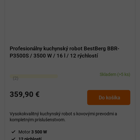
Profesionálny kuchynský robot BestBerg BBR-
P3500S / 3500 W / 16 l / 12 rýchlostí
Skladem
(>5 ks)
Priemerné
hodnotenie
produktu
359,90 €
Do košíka
je
5,0
z
Vysokokvalitný kuchynský robot s kovovými prevodmi a
5
kompletným príslušenstvom.
hviezdičiek.
Motor
3 500 W
12 rýchlostí