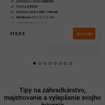
Základňa v balení
zdarma
Plocha
5,95 m²
Rozmery
313 × 190 × 194 cm
Hliníkový
rám 1,0–1,2 mm
Jednoduchá
montáž
319,9 €
Do košíka
Z
á
Tipy na záhradkárstvo,
p
majstrovanie a vylepšenie svojho
ä
t