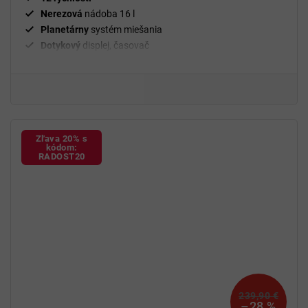
Nerezová
nádoba 16 l
Planetárny
systém miešania
Dotykový
displej, časovač
Hnetací
hák,
šľahacia a miešacia
metla
BPA
free
Zľava 20% s
kódom:
RADOST20
239,90 €
–28 %