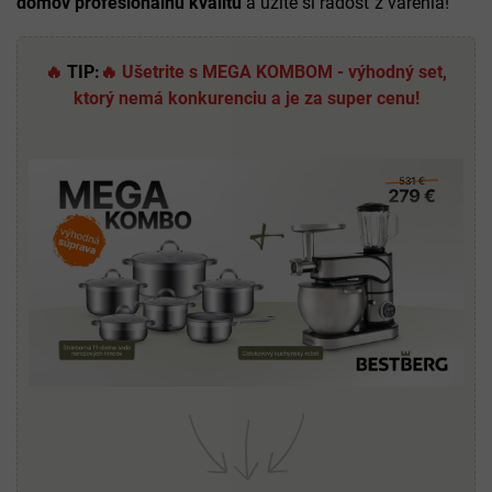
domov profesionálnu kvalitu
a užite si radosť z varenia!
🔥
TIP:
🔥 Ušetrite s MEGA KOMBOM - výhodný set,
ktorý nemá konkurenciu a je za super cenu!