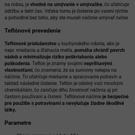
na mäsu, je
vhodné na umývanie v umývačke
, čo uľahčuje
údržbu a šetrí čas. Vďaka tomu je čistenie po varení rýchle
a pohodlné bez toho, aby ste museli náčinie umývať ručne.
Teflónové prevedenie
Teflónové príslušenstvo
u kuchynského robota, ako je
napr. miešacia a šľahacia metla,
pomáha chrániť povrch
nádob a minimalizuje riziko poškriabania alebo
poškodenia
. Teflón je známy svojimi
nepriľnavými
vlastnosťami
, čo znamená, že sa suroviny nelepia na
náčinie. To uľahčuje miešanie a spracovanie potravín a
taktiež následné čistenie. Teflón je odolný voči mnohým
chemikáliám, čo zaisťuje dlhú životnosť náčinia aj pri
častom používaní a čistení. Teflónové náčinie
je bezpečné
pre použitie s potravinami a nevylučuje žiadne škodlivé
látky.
Parametre