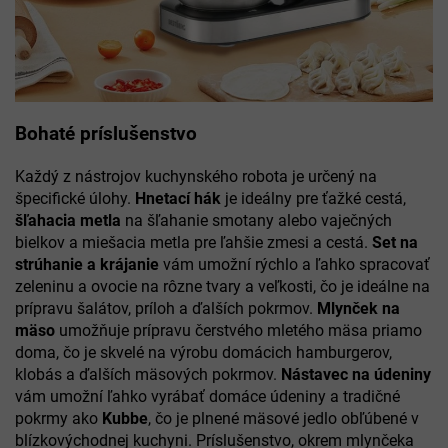
Bohaté príslušenstvo
Každý z nástrojov kuchynského robota je určený na
špecifické úlohy.
Hnetací hák
je ideálny pre ťažké cestá,
šľahacia metla
na šľahanie smotany alebo vaječných
bielkov a miešacia metla pre ľahšie zmesi a cestá.
Set na
strúhanie a krájanie
vám umožní rýchlo a ľahko spracovať
zeleninu a ovocie na rôzne tvary a veľkosti, čo je ideálne na
prípravu šalátov, príloh a ďalších pokrmov.
Mlynček na
mäso
umožňuje prípravu čerstvého mletého mäsa priamo
doma, čo je skvelé na výrobu domácich hamburgerov,
klobás a ďalších mäsových pokrmov.
Nástavec na údeniny
vám umožní ľahko vyrábať domáce údeniny a tradičné
pokrmy ako
Kubbe
, čo je plnené mäsové jedlo obľúbené v
blízkovýchodnej kuchyni. Príslušenstvo, okrem mlynčeka