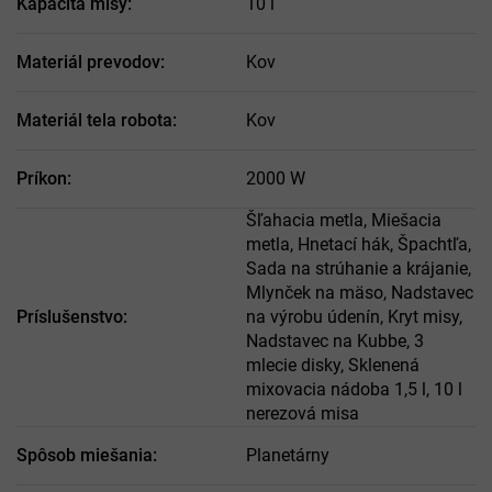
Kapacita misy
:
10 l
Materiál prevodov
:
Kov
Materiál tela robota
:
Kov
Príkon
:
2000 W
Šľahacia metla, Miešacia
metla, Hnetací hák, Špachtľa,
Sada na strúhanie a krájanie,
Mlynček na mäso, Nadstavec
Príslušenstvo
:
na výrobu údenín, Kryt misy,
Nadstavec na Kubbe, 3
mlecie disky, Sklenená
mixovacia nádoba 1,5 l, 10 l
nerezová misa
Spôsob miešania
:
Planetárny