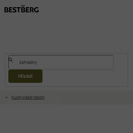
Prejsť
na
obsah
Hľadať
Kuchynské roboty