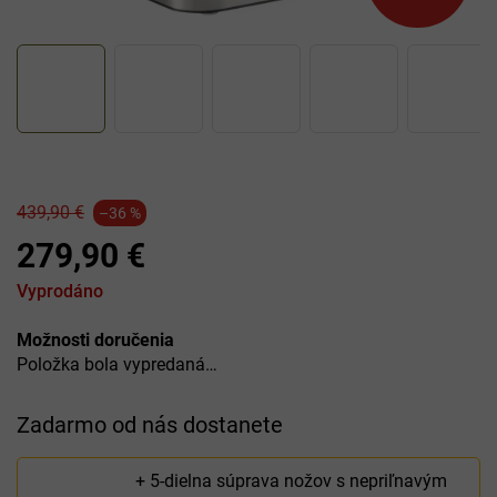
439,90 €
–36 %
279,90 €
Jednotková
Vyprodáno
cena:
Možnosti doručenia
Položka bola vypredaná…
Zadarmo od nás dostanete
+ 5-dielna súprava nožov s nepriľnavým