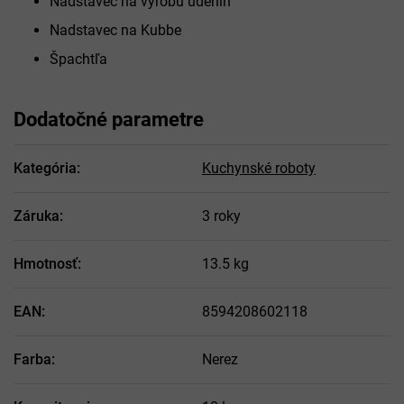
Nadstavec na výrobu údenín
Nadstavec na Kubbe
Špachtľa
Dodatočné parametre
Kategória
:
Kuchynské roboty
Záruka
:
3 roky
Hmotnosť
:
13.5 kg
EAN
:
8594208602118
Farba
:
Nerez