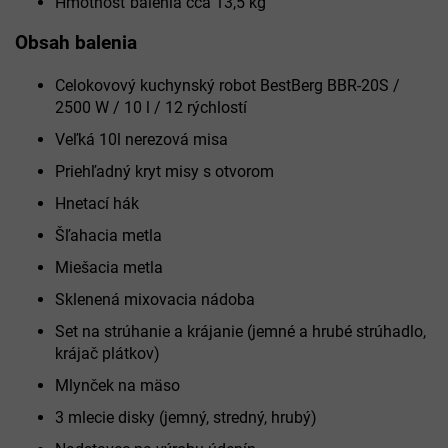
Hmotnosť balenia cca 13,5 kg
Obsah balenia
Celokovový kuchynský robot BestBerg BBR-20S /
2500 W / 10 l / 12 rýchlostí
Veľká 10l nerezová misa
Priehľadný kryt misy s otvorom
Hnetací hák
Šľahacia metla
Miešacia metla
Sklenená mixovacia nádoba
Set na strúhanie a krájanie (jemné a hrubé strúhadlo,
krájač plátkov)
Mlynček na mäso
3 mlecie disky (jemný, stredný, hrubý)