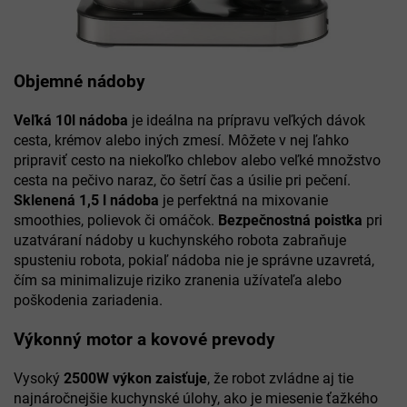
Objemné nádoby
Veľká 10l nádoba
je ideálna na prípravu veľkých dávok
cesta, krémov alebo iných zmesí. Môžete v nej ľahko
pripraviť cesto na niekoľko chlebov alebo veľké množstvo
cesta na pečivo naraz, čo šetrí čas a úsilie pri pečení.
Sklenená 1,5 l nádoba
je perfektná na mixovanie
smoothies, polievok či omáčok.
Bezpečnostná poistka
pri
uzatváraní nádoby u kuchynského robota zabraňuje
spusteniu robota, pokiaľ nádoba nie je správne uzavretá,
čím sa minimalizuje riziko zranenia užívateľa alebo
poškodenia zariadenia.
Výkonný motor a kovové prevody
Vysoký
2500W výkon zaisťuje
, že robot zvládne aj tie
najnáročnejšie kuchynské úlohy, ako je miesenie ťažkého