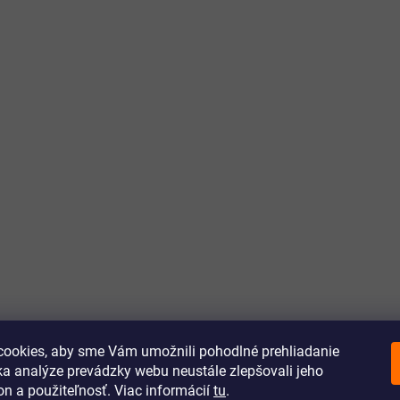
ookies, aby sme Vám umožnili pohodlné prehliadanie
a analýze prevádzky webu neustále zlepšovali jeho
on a použiteľnosť. Viac informácií
tu
.