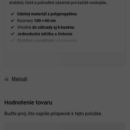
stabilné, čisté a pohodlné zázemie pre každé vonkajšie
sprchovanie.
Odolný materiál z polypropylénu
Rozmery
100 × 60 cm
Vhodná
do záhrady aj k bazénu
Jednoduchá údržba a čistenie
Stabilné a praktické
vyhotovenie
Manuál
Hodnotenie tovaru
Buďte prvý, kto napíše príspevok k tejto položke.