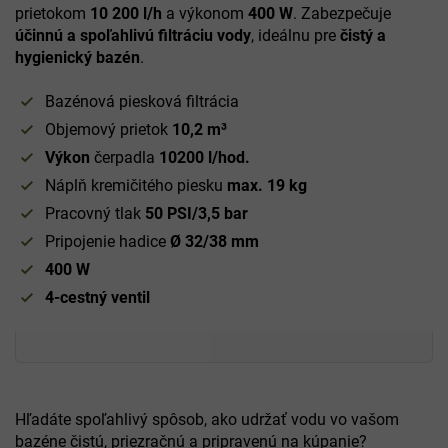
prietokom
10 200 l/h
a výkonom
400 W
. Zabezpečuje
účinnú a spoľahlivú filtráciu vody
, ideálnu pre
čistý a
hygienický bazén
.
Bazénová piesková filtrácia
Objemový prietok
10,2 m³
Výkon
čerpadla
10200 l/hod.
Náplň kremičitého piesku
max. 19 kg
Pracovný tlak
50 PSI/3,5 bar
Pripojenie hadice
Ø 32/38 mm
400 W
4-cestný ventil
Hľadáte spoľahlivý spôsob, ako udržať vodu vo vašom
bazéne čistú, priezračnú a pripravenú na kúpanie?