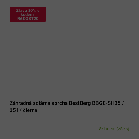
Zľava 20% s
kódom:
RADOST20
Záhradná solárna sprcha BestBerg BBGE-SH35 /
35 l / čierna
Skladem
(>5 ks)