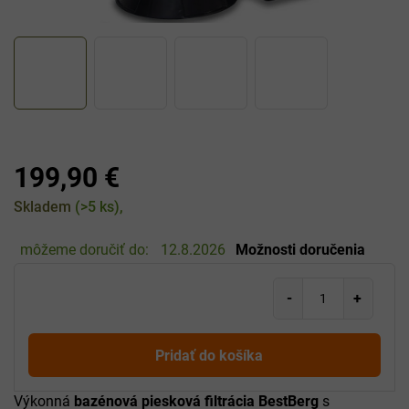
199,90 €
Jednotková
Skladem
(>5 ks)
cena:
môžeme doručiť do:
12.8.2026
Možnosti doručenia
Pridať do košíka
Výkonná
bazénová piesková filtrácia BestBerg
s