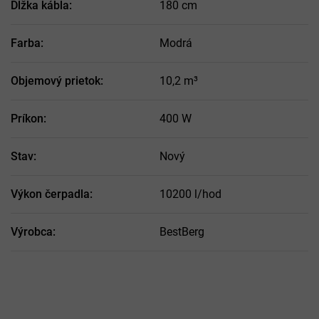
Dĺžka kábla
:
180 cm
Farba
:
Modrá
Objemový prietok
:
10,2 m³
Príkon
:
400 W
Stav
:
Nový
Výkon čerpadla
:
10200 l/hod
Výrobca
:
BestBerg