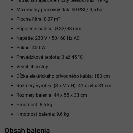
Filtračná náplň: kremičitý piesok max. 19 kg
Maximálny pracovný tlak: 50 PSI / 3,5 bar
Plocha filtra: 0,07 m²
Pripojenie hadice: Ø 32/38 mm
Napätie: 230 V / 50–60 Hz AC
Príkon: 400 W
Prevádzková teplota: 0 až 45 °C
Ventil: 4-cestný
Dĺžka elektrického prívodného kábla: 180 cm
Rozmery výrobku (Š x V x H): 41 x 54 x 31 cm
Rozmery balenia: 44 x 55 x 33 cm
Hmotnosť: 8,6 kg
Hmotnosť balenia: 9,6 kg
Obsah balenia