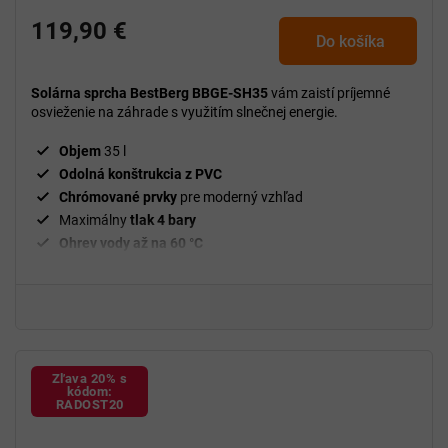
119,90 €
Do košíka
Solárna sprcha BestBerg BBGE-SH35
vám zaistí príjemné
osvieženie na záhrade s využitím slnečnej energie.
Objem
35 l
Odolná konštrukcia z PVC
Chrómované prvky
pre moderný vzhľad
Maximálny
tlak 4 bary
Ohrev vody až na 60 °C
Zľava 20% s
kódom:
RADOST20