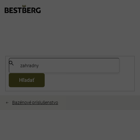
Prejsť
na
obsah
Hľadať
Bazénové príslušenstvo