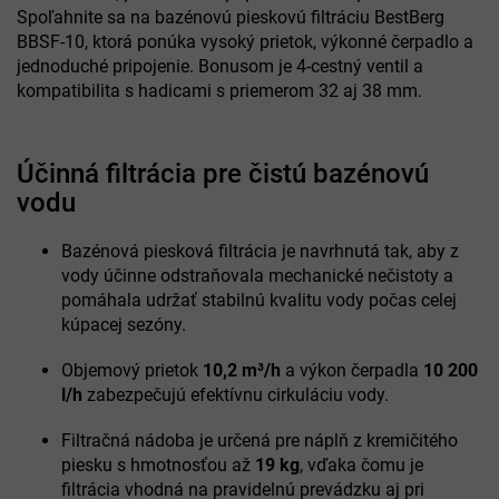
Spoľahnite sa na bazénovú pieskovú filtráciu BestBerg
BBSF-10, ktorá ponúka vysoký prietok, výkonné čerpadlo a
jednoduché pripojenie. Bonusom je 4-cestný ventil a
kompatibilita s hadicami s priemerom 32 aj 38 mm.
Účinná filtrácia pre čistú bazénovú
vodu
Bazénová piesková filtrácia je navrhnutá tak, aby z
vody účinne odstraňovala mechanické nečistoty a
pomáhala udržať stabilnú kvalitu vody počas celej
kúpacej sezóny.
Objemový prietok
10,2 m³/h
a výkon čerpadla
10 200
l/h
zabezpečujú efektívnu cirkuláciu vody.
Filtračná nádoba je určená pre náplň z kremičitého
piesku s hmotnosťou až
19 kg
, vďaka čomu je
filtrácia vhodná na pravidelnú prevádzku aj pri