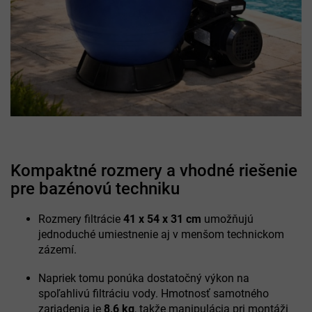
Kompaktné rozmery a vhodné riešenie
pre bazénovú techniku
Rozmery filtrácie
41 x 54 x 31 cm
umožňujú
jednoduché umiestnenie aj v menšom technickom
zázemí.
Napriek tomu ponúka dostatočný výkon na
spoľahlivú filtráciu vody. Hmotnosť samotného
zariadenia je
8,6 kg
, takže manipulácia pri montáži