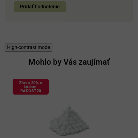
Pridať hodnotenie
High-contrast mode
Mohlo by Vás zaujímať
Zľava 20% s
kódom:
RADOST20