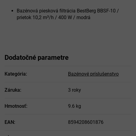
Bazénová piesková filtrácia BestBerg BBSF-10 /
prietok 10,2 m³/h / 400 W / modrá
Dodatočné parametre
Kategória
:
Bazénové príslušenstvo
Záruka
:
3 roky
Hmotnosť
:
9.6 kg
EAN
:
8594208601876