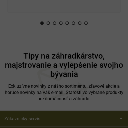
Jednoducho umývateľné
ručne alebo v práčke
Odporúčané čistenie
každé 3 mesiace
Odolné proti
stlačeniu
, nestrácajú objem
Nevytvárajú usadeniny
a bránia množeniu baktérií
Ekologické
, plne recyklovateľné
Farba
biela
Z
á
Tipy na záhradkárstvo,
p
majstrovanie a vylepšenie svojho
ä
t
bývania
i
e
Exkluzívne novinky z nášho sortimentu, zľavové akcie a
horúce novinky na váš e-mail. Starostlivo vybrané produkty
pre domácnosť a záhradu.
Zákaznícky servis