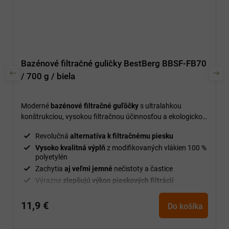
Bazénové filtračné guličky BestBerg BBSF-FB70
/ 700 g / biela
Moderné
bazénové filtračné guľôčky
s ultralahkou
konštrukciou, vysokou filtračnou účinnosťou a ekologickou
prevádzkou, ktoré plnohodnotne nahrádzajú klasický
Revolučná
alternatíva k filtračnému piesku
filtračný piesok.
Vysoko kvalitná výplň
z modifikovaných vlákien 100 %
polyetylén
Zachytia
aj veľmi jemné
nečistoty a častice
Výrazne
zlepšujú výkon pieskových filtrácií
Použiteľné
v akomkoľvek
type filtrácie
11,9 €
Skracujú
dobu spätného preplachovania
Do košíka
Úspora vody a energie
Ultralahké
a ľahko manipulovateľné