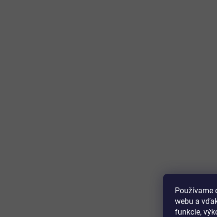
Používame c
webu a vďak
funkcie, výk