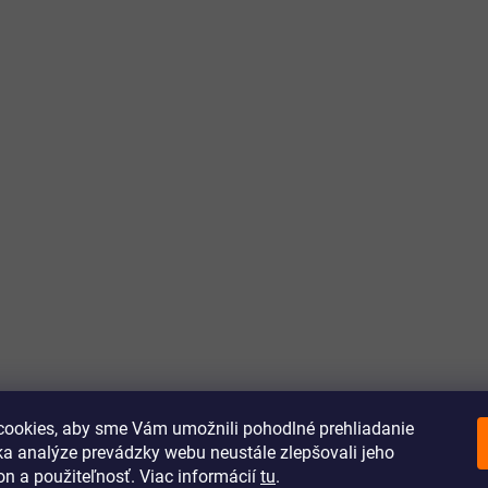
ookies, aby sme Vám umožnili pohodlné prehliadanie
a analýze prevádzky webu neustále zlepšovali jeho
on a použiteľnosť. Viac informácií
tu
.