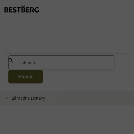
Prejsť
na
obsah
Hľadať
Záhradné zostavy