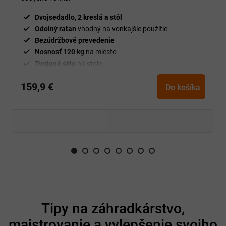
Dvojsedadlo, 2 kreslá a stôl
Odolný ratan
vhodný na vonkajšie použitie
Bezúdržbové prevedenie
Nosnosť 120 kg
na miesto
Tvrdené sklo
na stole
Na záhradu, balkón aj terasu
159,9 €
Do košíka
Z
á
Tipy na záhradkárstvo,
p
majstrovanie a vylepšenie svojho
ä