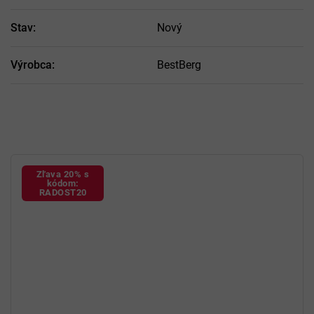
Stav
:
Nový
Výrobca
:
BestBerg
Zľava 20% s
kódom:
RADOST20