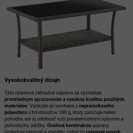
Vysokokvalitný dizajn
Táto ratanová záhradná súprava sa vyznačuje
prvotriednym spracovaním a vysokou kvalitou použitých
materiálov
. Vankúše sú vyrobené z
nepremokavého
polyesteru
s hmotnosťou 180 g, ktorý zaručuje nielen
pohodlie, ale aj odolnosť voči poveternostným vplyvom a
jednoduchú údržbu.
Oceľová konštrukcia
súpravy
poskytuje pevnosť a stabilitu, zatiaľ čo
ratanový povrch