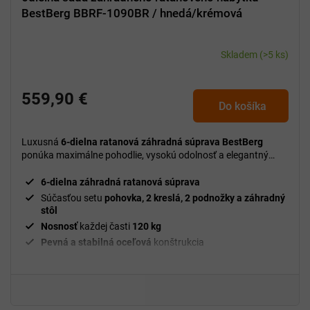
BestBerg BBRF-1090BR / hnedá/krémová
Skladem
(>5 ks)
559,90 €
Do košíka
Luxusná
6-dielna ratanová záhradná súprava BestBerg
ponúka maximálne pohodlie, vysokú odolnosť a elegantný
dizajn pre komfortné posedenie v záhrade, na terase aj
balkóne.
6-dielna záhradná ratanová súprava
Súčasťou setu
pohovka, 2 kreslá, 2 podnožky a záhradný
stôl
Nosnosť
každej časti
120 kg
Pevná a stabilná oceľová
konštrukcia
Ratanový povrch odolný voči
poveternostným
vplyvom
Pohodlné vankúše z
vodeodolného polyesteru
Priestranný záhradný stôl s
tvrdeným sklom
Hrúbka
tvrdeného skla
5 mm