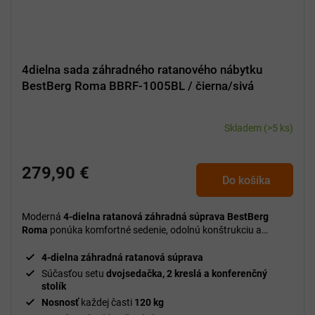
4dielna sada záhradného ratanového nábytku
BestBerg Roma BBRF-1005BL / čierna/sivá
Skladem
(>5 ks)
279,90 €
Do košíka
Moderná
4-dielna ratanová záhradná súprava BestBerg
Roma
ponúka komfortné sedenie, odolnú konštrukciu a
elegantný dizajn ideálny na relax v záhrade, na terase aj
balkóne.
4-dielna záhradná ratanová súprava
Súčasťou setu
dvojsedačka, 2 kreslá a konferenčný
stolík
Nosnosť
každej časti
120 kg