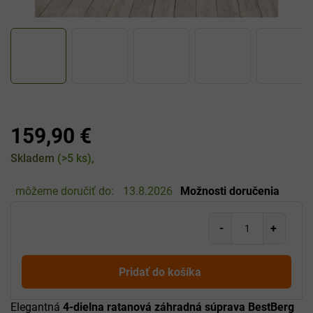
159,90 €
Jednotková
Skladem
(>5 ks)
cena:
môžeme doručiť do:
13.8.2026
Možnosti doručenia
Pridať do košíka
Elegantná
4-dielna ratanová záhradná súprava BestBerg