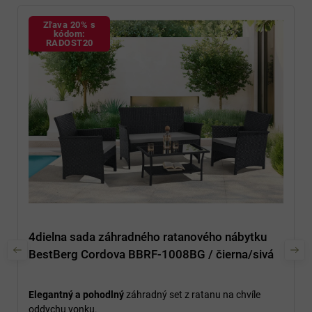
Zľava 20% s
kódom:
RADOST20
4dielna sada záhradného ratanového nábytku
BestBerg Cordova BBRF-1008BG / čierna/sivá
Elegantný a pohodlný
záhradný set z ratanu na chvíle
oddychu vonku.