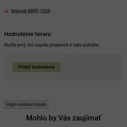
Jednoduchá údržba a
dlhá životnosť
Manuál BBRF-1008
Farba ratanu
hnedá
Farba vankúšov
krémová
Hodnotenie tovaru
Buďte prvý, kto napíše príspevok k tejto položke.
Pridať hodnotenie
High-contrast mode
Mohlo by Vás zaujímať