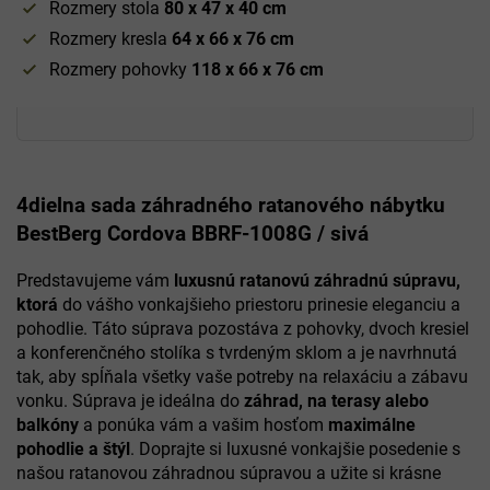
Rozmery stola
80 x 47 x 40 cm
Rozmery kresla
64 x 66 x 76 cm
Rozmery pohovky
118 x 66 x 76 cm
4dielna sada záhradného ratanového nábytku
BestBerg Cordova BBRF-1008G / sivá
Predstavujeme vám
luxusnú ratanovú záhradnú súpravu,
ktorá
do vášho vonkajšieho priestoru prinesie eleganciu a
pohodlie. Táto súprava pozostáva z pohovky, dvoch kresiel
a konferenčného stolíka s tvrdeným sklom a je navrhnutá
tak, aby spĺňala všetky vaše potreby na relaxáciu a zábavu
vonku. Súprava je ideálna do
záhrad, na terasy alebo
balkóny
a ponúka vám a vašim hosťom
maximálne
pohodlie a štýl
. Doprajte si luxusné vonkajšie posedenie s
našou ratanovou záhradnou súpravou a užite si krásne