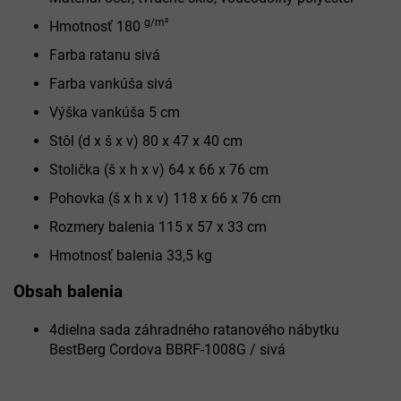
g/m²
Hmotnosť 180
Farba ratanu sivá
Farba vankúša sivá
Výška vankúša 5 cm
Stôl (d x š x v) 80 x 47 x 40 cm
Stolička (š x h x v) 64 x 66 x 76 cm
Pohovka (š x h x v) 118 x 66 x 76 cm
Rozmery balenia 115 x 57 x 33 cm
Hmotnosť balenia 33,5 kg
Obsah balenia
4dielna sada záhradného ratanového nábytku
BestBerg Cordova BBRF-1008G / sivá