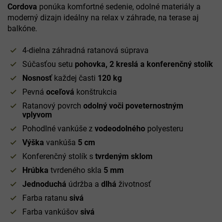
Cordova
ponúka komfortné sedenie, odolné materiály a
moderný dizajn ideálny na relax v záhrade, na terase aj
balkóne.
4-dielna záhradná ratanová súprava
Súčasťou setu
pohovka, 2 kreslá a konferenčný stolík
Nosnosť
každej časti
120 kg
Pevná
oceľová
konštrukcia
Ratanový povrch
odolný voči poveternostným
vplyvom
Pohodlné vankúše z
vodeodolného
polyesteru
Výška
vankúša
5 cm
Konferenčný stolík s
tvrdeným sklom
Hrúbka
tvrdeného skla
5 mm
Jednoduchá
údržba a
dlhá
životnosť
Farba ratanu
sivá
Farba vankúšov
sivá