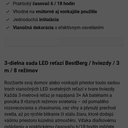
Praktický
časovač 6 / 18 hodín
Vhodné na
vnútorné aj vonkajšie použitie
Jednoduchá
inštalácia
Vianočná
dekorácia
s efektívnym osvetlením
3-dielna sada LED reťazí BestBerg / hviezdy / 3
m / 8 režimov
Rozžiarte svoj domov alebo vonkajší priestor touto sadou
troch vianočných LED svetelných reťazí v tvare hviezdy.
Každá 3-metrová reťaz je napájaná 3× AA batériami a
ponúka 8 rôznych režimov svietenia – od pomalého
rozsvecovania a zhasínania, cez vlny a plynulý prechod
svetla, až po rýchle blikanie či stálu žiaru, ktoré dodajú
vášmu priestoru kúzelnú atmosféru. Vďaka diaľkovému
ovládaniu a praktickému časovaču 6/18 hodín môžete