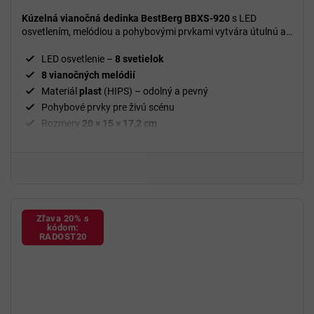
5,0
z
Kúzelná vianočná dedinka BestBerg BBXS-920
s LED
5
osvetlením, melódiou a pohybovými prvkami vytvára útulnú a
slávnostnú vianočnú atmosféru vo vašom domove.
hviezdičiek.
LED osvetlenie –
8 svetielok
8 vianočných melódií
Materiál
plast
(HIPS) – odolný a pevný
Pohybové prvky pre živú scénu
Rozmery
20 × 15 × 17,2 cm
Hmotnosť
4,2 kg
Dekorácia
vhodná na stôl, komodu alebo poličku
Zľava 20% s
kódom:
RADOST20