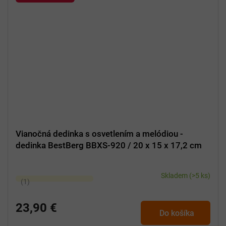
Vianočná dedinka s osvetlením a melódiou -
dedinka BestBerg BBXS-920 / 20 x 15 x 17,2 cm
Skladem
(>5 ks)
Priemerné
hodnotenie
produktu
23,90 €
Do košíka
je