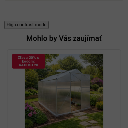
High-contrast mode
Mohlo by Vás zaujímať
Zľava 20% s
kódom:
RADOST20