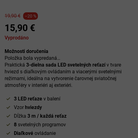
19,90 €
–20 %
15,90 €
Jednotková
Vyprodáno
cena:
Možnosti doručenia
Položka bola vypredaná…
Praktická
3-dielna sada LED svetelných reťazí
v tvare
hviezd s diaľkovým ovládaním a viacerými svetelnými
režimami, ideálna na vytvorenie čarovnej sviatočnej
atmosféry v interiéri aj exteriéri.
3 LED reťaze
v balení
Vzor
hviezdy
Dĺžka
3 m / každá reťaz
8
svetelných programov
Diaľkové
ovládanie