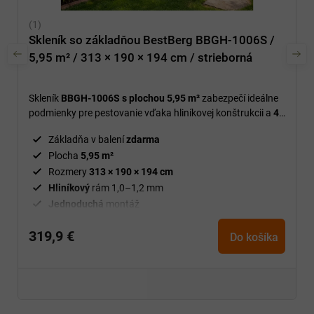
Skleník so základňou BestBerg BBGH-1006S /
5,95 m² / 313 × 190 × 194 cm / strieborná
Skleník
BBGH-1006S s plochou 5,95 m²
zabezpečí ideálne
podmienky pre pestovanie vďaka hliníkovej konštrukcii a
4
mm polykarbonátovým doskám.
Základňa v balení
zdarma
Plocha
5,95 m²
Rozmery
313 × 190 × 194 cm
Hliníkový
rám 1,0–1,2 mm
Jednoduchá
montáž
319,9 €
Do košíka