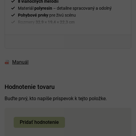
8 vianočných melódií
Materiál
polyresin
– detailne spracovaný a odolný
Pohybové prvky
pre živú scénu
Rozmery
32,9 × 19,4 × 22,3 cm
Hmotnosť
4 kg
Dekorácia
vhodná na stôl, komodu alebo poličku
Manuál
Hodnotenie tovaru
Buďte prvý, kto napíše príspevok k tejto položke.
Pridať hodnotenie