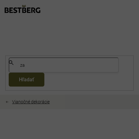
Prejsť
na
obsah
Hľadať
Vianočné dekorácie