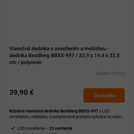
Vianočná dedinka s osvetlením a melódiou -
dedinka BestBerg BBXS-997 / 32,9 x 19,4 x 22,3
cm / polyresin
Skladem
(>5 ks)
39,90 €
Do košíka
Kúzelná vianočná dedinka BestBerg BBXS-997
s LED
osvetlením, melódiou a pohybovými prvkami vytvára vo vašom
domove slávnostnú a útulnú vianočnú atmosféru.
LED osvetlenie –
22 svetielok