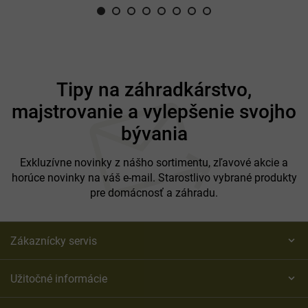
Z
á
Tipy na záhradkárstvo,
p
majstrovanie a vylepšenie svojho
ä
t
bývania
i
e
Exkluzívne novinky z nášho sortimentu, zľavové akcie a
horúce novinky na váš e-mail. Starostlivo vybrané produkty
pre domácnosť a záhradu.
Zákaznícky servis
Užitočné informácie